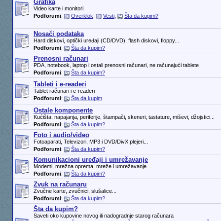
Grafika
Video karte i monitori
Podforumi
:
Overklok
,
Vesti
,
Šta da kupim?
Nosači podataka
Hard diskovi, optički uređaji (CD/DVD), flash diskovi, floppy...
Podforumi
:
Šta da kupim?
Prenosni računari
PDA, notebook, laptop i ostali prenosni računari, ne računajući tablete
Podforumi
:
Šta da kupim?
Tableti i e-readeri
Tablet računari i e-readeri
Podforumi
:
Šta da kupim
Ostale komponente
Kućišta, napajanja, periferije, štampači, skeneri, tastature, miševi, džojstici...
Podforumi
:
Šta da kupim?
Foto i audio/video
Fotoaparati, Televizori, MP3 i DVD/DivX plejeri...
Podforumi
:
Šta da kupim?
Komunikacioni uređaji i umrežavanje
Modemi, mrežna oprema, mreže i umrežavanje…
Podforumi
:
Šta da kupim?
Zvuk na računaru
Zvučne karte, zvučnici, slušalice...
Podforumi
:
Šta da kupim?
Šta da kupim?
Saveti oko kupovine novog ili nadogradnje starog računara