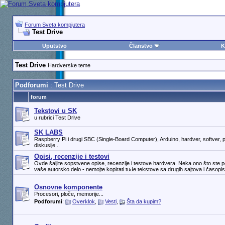
Forum Sveta kompjutera
Test Drive
Uputstvo
Članstvo
K
Test Drive
Hardverske teme
Podforumi
: Test Drive
forum
Tekstovi u SK
u rubrici Test Drive
SK LABS
Raspberry Pi i drugi SBC (Single-Board Computer), Arduino, hardver, softver, pr
diskusije...
Opisi, recenzije i testovi
Ovde šaljite sopstvene opise, recenzije i testove hardvera. Neka ono što ste p
vaše autorsko delo - nemojte kopirati tuđe tekstove sa drugih sajtova i časopis
Osnovne komponente
Procesori, ploče, memorije...
Podforumi
:
Overklok
,
Vesti
,
Šta da kupim?