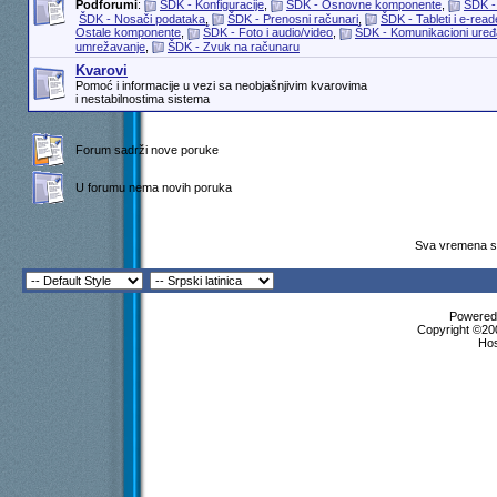
Podforumi
:
ŠDK - Konfiguracije
,
ŠDK - Osnovne komponente
,
ŠDK -
ŠDK - Nosači podataka
,
ŠDK - Prenosni računari
,
ŠDK - Tableti i e-read
Ostale komponente
,
ŠDK - Foto i audio/video
,
ŠDK - Komunikacioni uređaj
umrežavanje
,
ŠDK - Zvuk na računaru
Kvarovi
Pomoć i informacije u vezi sa neobjašnjivim kvarovima
i nestabilnostima sistema
Forum sadrži nove poruke
U forumu nema novih poruka
Sva vremena su
Powered 
Copyright ©200
Ho