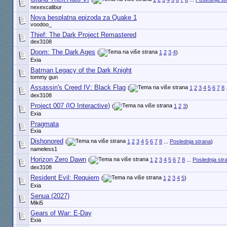
nexexcalibur
Nova besplatna epizoda za Quake 1
voodoo_
Thief: The Dark Project Remastered
dex3108
Doom: The Dark Ages
(
1
2
3
4
)
Exia
Batman Legacy of the Dark Knight
tommy gun
Assassin's Creed IV: Black Flag
(
1
2
3
4
5
6
7
8
.
dex3108
Project 007 (IO Interactive)
(
1
2
3
)
Exia
Pragmata
Exia
Dishonored
(
1
2
3
4
5
6
7
8
...
Poslednja strana
)
nameless1
Horizon Zero Dawn
(
1
2
3
4
5
6
7
8
...
Poslednja str
dex3108
Resident Evil: Requiem
(
1
2
3
4
5
)
Exia
Senua (2027)
Miki5
Gears of War: E-Day
Exia