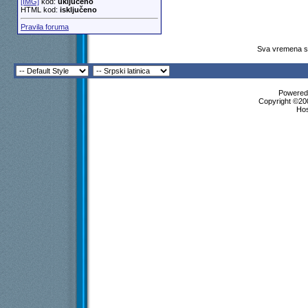
[IMG]
kod:
uključeno
HTML kod:
isključeno
Pravila foruma
Sva vremena su
Powered 
Copyright ©200
Ho