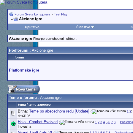
Forum Sveta kompjutera
>
Test Play
Akcione igre
Uputstvo
Članstvo
K
Akcione igre
First-person-shooteri i slično...
Podforumi
: Akcione igre
forum
Platformske igre
Teme u forumu
: Akcione igre
tema
/
temu započeo
Bitna:
Teme po abecednom redu [Update]
(
1
2
)
dex3108
Halo - Combat Evolved
(
1
2
3
4
5
6
7
8
...
Poslednj
Inuyasha
Grand Theft Auto VI
(
1
2
3
4
5
6
7
8
...
Poslednja st