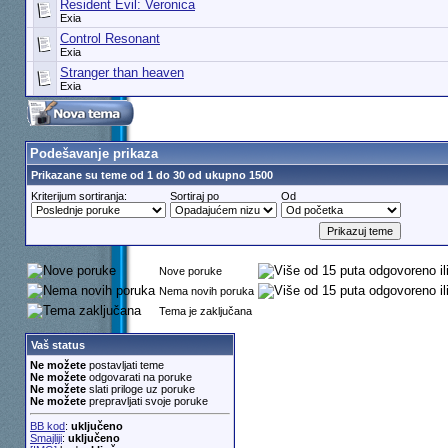
Resident Evil: Veronica
Exia
Control Resonant
Exia
Stranger than heaven
Exia
Podešavanje prikaza
Prikazane su teme od 1 do 30 od ukupno 1500
Kriterijum sortiranja:
Sortiraj po
Od
Nove poruke
Nema novih poruka
Tema je zaključana
Vaš status
Ne možete
postavljati teme
Ne možete
odgovarati na poruke
Ne možete
slati priloge uz poruke
Ne možete
prepravljati svoje poruke
BB kod
:
uključeno
Smajliji
:
uključeno