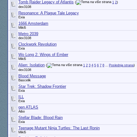
Tomb Raider Legacy of Atlantis
(
1
2
)
dex3108
Resonance: A Plague Tale Legacy
Exia
1666 Amsterdam
Miki5
Metro 2039
dex3108
Clockwork Revolution
Exia
Wo Long 2: Wings of Ember
Miki5
Alien: Isolation
(
1
2
3
4
5
6
7
8
...
Poslednja strana
)
dex3108
Blood Message
Bascelik
Star Trek: Shadow Frontier
Exia
ILL
Exia
gen ATLAS
Aibo
Stellar Blade: Blood Rain
Exia
Teenage Mutant Ninja Turtles: The Last Ronin
Miki5