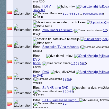
uros@3D
Bitna:
HDTV i
.mkv file
(
1
2
3
4
5
6
7
8
...
Poslednja strana
)
McNAIR
Bitna:
Zvuk kasni za slikom
(
1
2
)
Beagle
Bitna:
Satelitska TV na računaru
(
Rajic83
Bitna:
DVD
titlovi
(
1
2
3
4
5
6
7
)
zoxvel
Bitna:
DivX
to DVD
(
1
2
3
4
)
VMedic
Bitna:
Sa VHS-a na DVD
(
1
2
3
4
5
)
Sale2322
Bitna:
Sa DV kamere na komp...
(
1
2
)
knezevicaca