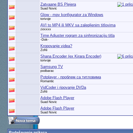
Zatvaane BS Plejera
Suad Novic
Glow - mpv konfigurator za Windows
torivoje
AVI to MP4 ili MKV sa zalepljenim titlovima
zexxxx
Time Adjuster rogram za sinhronizaciju titla
-Dok-
Kropovanje videa?
ZoNi
Shana Encoder (ex Kirara Encoder)
torivoje
Samsung TV
podbarac
Potplayer - проблем са титловима
Romantic
VidCoder i ripovanje DVDa
ZoNi
Adobe Flash Player
Suad Novic
Adobe Flash Player
Suad Novic
Podešavanje prikaza