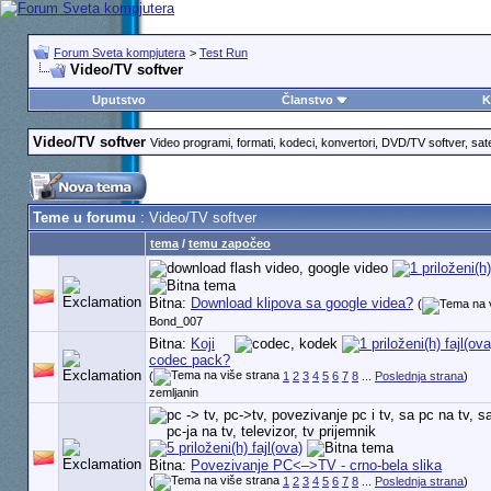
Forum Sveta kompjutera
>
Test Run
Video/TV softver
Uputstvo
Članstvo
K
Video/TV softver
Video programi, formati, kodeci, konvertori, DVD/TV softver, sate
Teme u forumu
: Video/TV softver
tema
/
temu započeo
Bitna:
Download klipova sa google videa?
(
Bond_007
Bitna:
Koji
codec pack?
(
1
2
3
4
5
6
7
8
...
Poslednja strana
)
zemljanin
Bitna:
Povezivanje PC<–>TV - crno-bela slika
(
1
2
3
4
5
6
7
8
...
Poslednja strana
)