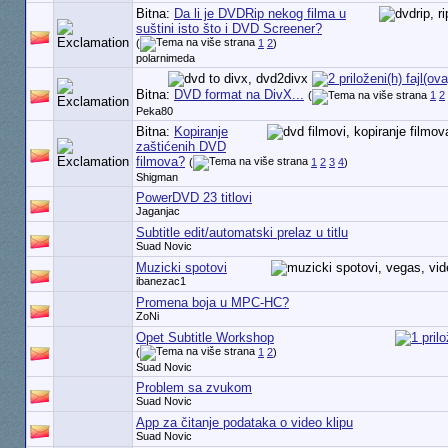
Bitna:
Da li je DVDRip nekog filma u
suštini isto što i DVD Screener?
(
1
2
)
polarnimeda
Bitna:
DVD format na DivX...
(
1
2
Peka80
Bitna:
Kopiranje
zaštićenih DVD
filmova?
(
1
2
3
4
)
Shigman
PowerDVD 23 titlovi
Jaganjac
Subtitle edit/automatski prelaz u titlu
Suad Novic
Muzicki spotovi
ibanezac1
Promena boja u MPC-HC?
ZoNi
Opet Subtitle Workshop
(
1
2
)
Suad Novic
Problem sa zvukom
Suad Novic
App za čitanje podataka o video klipu
Suad Novic