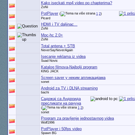
Kako iseckati mp4 video po chapterima?
ZoNi
PotPlayer
(
1
2
)
Picard
HDMI i TV daljinac...
ZoNi
Mpc-hc 2.0+
ZoNi
Total antena + STB
NeverSayNeverAgain
Isecanje reklama iz videa
Suad Novic
Katalog filmova-Najbolji program
KING JACK
Screen saver у неким апликацијама
sonet
Android za TV i DLNA streaming
bachi
Садржај са Андроида
пресликати на рачуна
(
1
2
)
sonet
Program za pravljenje jednostavnog videa
Wolf1996
PotPlayer i 50fps video
Spawn BG