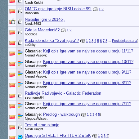
Nash Knight
OMFG epic igre koje NISU dobile 99!
(
1
2
)
Bobbisha
Najbolje Igre u 2014oj.
Nesic8693
Gde je Macedonić?
(
1
2
)
nooblica
Kuda ide rubrika "Svet igara"?
(
1
2
3
4
5
6
7
8
...
Poslednja strana
)
taXicity
Glasanje:
Koji opis igre vam se najvise dopao u broju 11/11?
Nenad Vasovic
Glasanje:
Koji opis igre vam se najvise dopao u broju 10/11?
Nenad Vasovic
Glasanje:
Koji opis igre vam se najvise dopao u broju 9/11?
Nenad Vasovic
Glasanje:
Koji opis igre vam se najvise dopao u broju 8/11?
Nenad Vasovic
Radivoje Radivojevic - Galactic Federation
seymourc64
Glasanje:
Koji opis igre vam se najvise dopao u broju 7/11?
Nenad Vasovic
Glasanje:
Predlog - walktrough
(
1
2
3
4
5
)
NjegovaWisost
Test of time pitanje
Nash Knight
Opis igre STREET FIGHTER 2 u SK
(
1
2
3
4
)