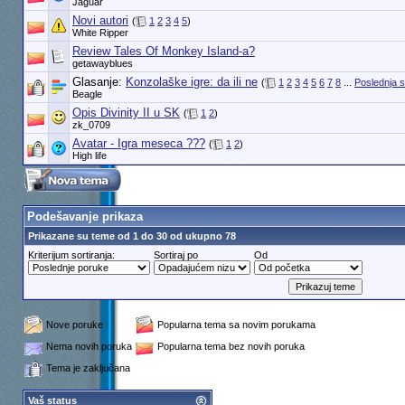
Jaguar
Novi autori
(
1
2
3
4
5
)
White Ripper
Review Tales Of Monkey Island-a?
getawayblues
Glasanje:
Konzolaške igre: da ili ne
(
1
2
3
4
5
6
7
8
...
Poslednja s
Beagle
Opis Divinity II u SK
(
1
2
)
zk_0709
Avatar - Igra meseca ???
(
1
2
)
High life
Podešavanje prikaza
Prikazane su teme od 1 do 30 od ukupno 78
Kriterijum sortiranja:
Sortiraj po
Od
Nove poruke
Popularna tema sa novim porukama
Nema novih poruka
Popularna tema bez novih poruka
Tema je zaključana
Vaš status