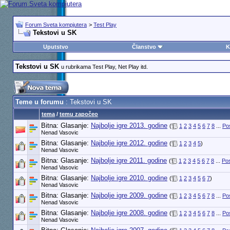
Forum Sveta kompjutera
>
Test Play
Tekstovi u SK
Uputstvo
Članstvo
K
Tekstovi u SK
u rubrikama Test Play, Net Play itd.
Teme u forumu
: Tekstovi u SK
tema
/
temu započeo
Bitna: Glasanje:
Najbolje igre 2013. godine
(
1
2
3
4
5
6
7
8
...
Po
Nenad Vasovic
Bitna: Glasanje:
Najbolje igre 2012. godine
(
1
2
3
4
5
)
Nenad Vasovic
Bitna: Glasanje:
Najbolje igre 2011. godine
(
1
2
3
4
5
6
7
8
...
Pos
Nenad Vasovic
Bitna: Glasanje:
Najbolje igre 2010. godine
(
1
2
3
4
5
6
7
)
Nenad Vasovic
Bitna: Glasanje:
Najbolje igre 2009. godine
(
1
2
3
4
5
6
7
8
...
Po
Nenad Vasovic
Bitna: Glasanje:
Najbolje igre 2008. godine
(
1
2
3
4
5
6
7
8
...
Po
Nenad Vasovic