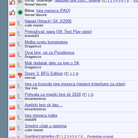
Bitna: Glasanje:
Najbolje igre 2007. godine
(
1
2
3
4
5
6
7
8
...
Po
Nenad Vasovic
Bitna:
Igra meseca (FAQ)
Nenad Vasovic
Napad (Attack) SK 2/2005
code master
Pretraživač igara (SK Test Play opisi)
brando83
Molba svetu kompjutera
Dragancce
Ovaj broj, raj za Pisodorova
Dragancce
Mali dodatak delu za igre u SK
Dragancce
Doom 3: BFG Edition
(
1
2
3
)
nesrulz
Igra za konzole igra meseca (nejasni kriterijumi za izbor)
Star trek
Pohvala za majski broj sk 2018
(
1
2
)
besantesteras
Aprilski broj sk bez...
besantesteras
Igra meseca index
sloba89
Smešni citati u opisima
code master
Greške/zamerke
(
1
2
3
4
5
6
7
8
...
Poslednja strana
)