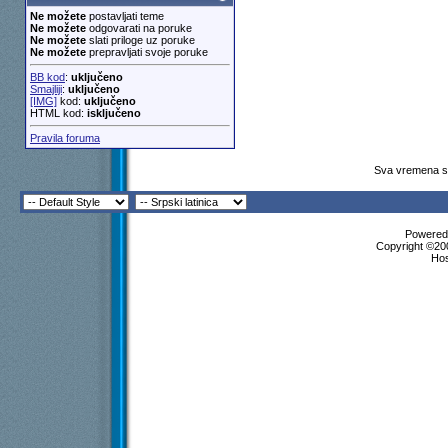
Ne možete
postavljati teme
Ne možete
odgovarati na poruke
Ne možete
slati priloge uz poruke
Ne možete
prepravljati svoje poruke
BB kod
:
uključeno
Smajliji
:
uključeno
[IMG]
kod:
uključeno
HTML kod:
isključeno
Pravila foruma
Sva vremena su
Powered 
Copyright ©200
Ho