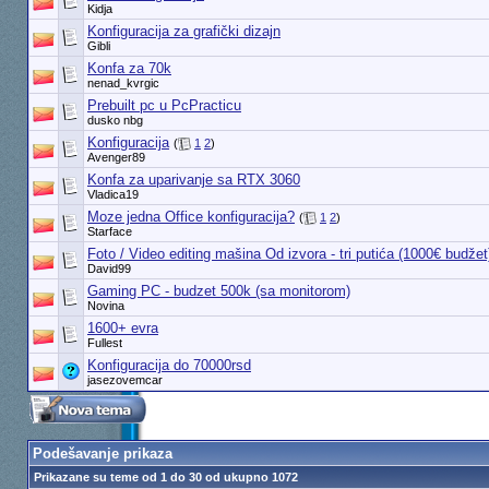
Kidja
Konfiguracija za grafički dizajn
Gibli
Konfa za 70k
nenad_kvrgic
Prebuilt pc u PcPracticu
dusko nbg
Konfiguracija
(
1
2
)
Avenger89
Konfa za uparivanje sa RTX 3060
Vladica19
Moze jedna Office konfiguracija?
(
1
2
)
Starface
Foto / Video editing mašina Od izvora - tri putića (1000€ budžet
David99
Gaming PC - budzet 500k (sa monitorom)
Novina
1600+ evra
Fullest
Konfiguracija do 70000rsd
jasezovemcar
Podešavanje prikaza
Prikazane su teme od 1 do 30 od ukupno 1072