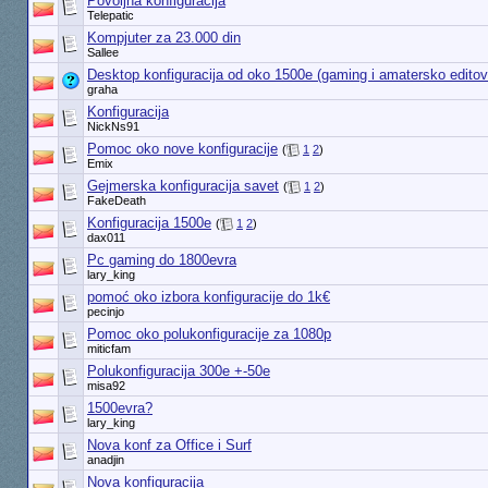
Povoljna konfiguracija
Telepatic
Kompjuter za 23.000 din
Sallee
Desktop konfiguracija od oko 1500e (gaming i amatersko editova
graha
Konfiguracija
NickNs91
Pomoc oko nove konfiguracije
(
1
2
)
Emix
Gejmerska konfiguracija savet
(
1
2
)
FakeDeath
Konfiguracija 1500e
(
1
2
)
dax011
Pc gaming do 1800evra
lary_king
pomoć oko izbora konfiguracije do 1k€
pecinjo
Pomoc oko polukonfiguracije za 1080p
miticfam
Polukonfiguracija 300e +-50e
misa92
1500evra?
lary_king
Nova konf za Office i Surf
anadjin
Nova konfiguracija