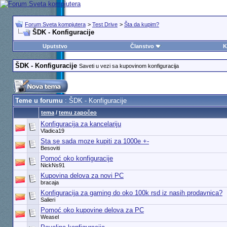
Forum Sveta kompjutera
>
Test Drive
>
Šta da kupim?
ŠDK - Konfiguracije
Uputstvo
Članstvo
K
ŠDK - Konfiguracije
Saveti u vezi sa kupovinom konfiguracija
Teme u forumu
: ŠDK - Konfiguracije
tema
/
temu započeo
Konfiguracija za kancelariju
Vladica19
Sta se sada moze kupiti za 1000e +-
Besoviti
Pomoć oko konfiguracije
NickNs91
Kupovina delova za novi PC
bracaja
Konfiguracija za gaming do oko 100k rsd iz nasih prodavnica?
Salieri
Pomoć oko kupovine delova za PC
Weasel