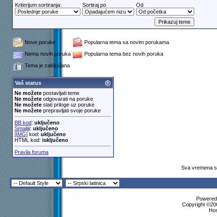
Kriterijum sortiranja:
Sortiraj po
Od
Nove poruke
Popularna tema sa novim porukama
Nema novih poruka
Popularna tema bez novih poruka
Tema je zaključana
Vaš status
Ne možete
postavljati teme
Ne možete
odgovarati na poruke
Ne možete
slati priloge uz poruke
Ne možete
prepravljati svoje poruke
BB kod
:
uključeno
Smajliji
:
uključeno
[IMG]
kod:
uključeno
HTML kod:
isključeno
Pravila foruma
Sva vremena su
Powered 
Copyright ©200
Ho