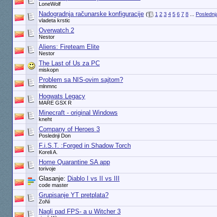
LoneWolf
Nadogradnja računarske konfiguracije
(
1
2
3
4
5
6
7
8
...
Poslednj
vladeta krstic
Overwatch 2
Nestor
Aliens: Fireteam Elite
Nestor
The Last of Us za PC
miskopn
Problem sa NIS-ovim sajtom?
mlnmnc
Hogwats Legacy
MARE GSX R
Minecraft - original Windows
kneht
Company of Heroes 3
Poslednji Don
F.i.S.T. :Forged in Shadow Torch
Koreli A.
Home Quarantine SA app
torivoje
Glasanje:
Diablo I vs II vs III
code master
Grupisanje YT pretplata?
ZoNi
Nagli pad FPS- a u Witcher 3