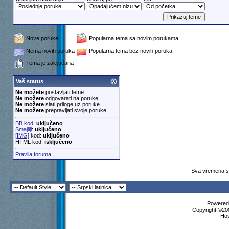
Nove poruke
Popularna tema sa novim porukama
Nema novih poruka
Popularna tema bez novih poruka
Tema je zaključana
Vaš status
Ne možete
postavljati teme
Ne možete
odgovarati na poruke
Ne možete
slati priloge uz poruke
Ne možete
prepravljati svoje poruke
BB kod
:
uključeno
Smajliji
:
uključeno
[IMG]
kod:
uključeno
HTML kod:
isključeno
Pravila foruma
Sva vremena su
Powered 
Copyright ©200
Ho