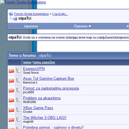
Forum Sveta kompjutera
>
I na kraju...
otpaTci
Uputstvo
Članstvo
K
otpaTci
Ovde se s vremena na vreme sklanjaju teme koje su zaključane/sklonjene/zast
Teme u forumu
: otpaTci
tema
/
temu započeo
ExpressVPN
Suad Novic
Asus Tuf Gaming Capture Box
ibanezac1
Pomoć za nadogradnju procesora
joca989
Problem sa akauntima
Wolf1996
XBox Game Pass
Ocelot
The Witcher 3 OBS LAG!!
ringloW
Potrebna pomoć - sajmovi o drvetu?