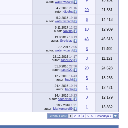
9
13.282
autor:
water wizard
4.7.2018
21:16
20
21.581
autor:
djosha
5.2.2018
19:18
6
14.413
autor:
water wizard
8.11.2017
12:52
10
12.989
autor:
Novina
19.8.2017
19:13
43
46.613
autor:
Svetislav
7.3.2017
2:05
3
11.499
autor:
water wizard
18.12.2016
14:17
3
11.121
autor:
sasa022
31.8.2016
22:36
20
24.628
autor:
sasa022
12.7.2016
14:43
5
13.236
autor:
bachi
24.4.2016
10:44
1
12.421
autor:
bachi
14.4.2016
18:23
0
12.179
autor:
caesar991
10.2.2016
1:21
1
13.862
autor:
Markomare89
Strana 1 od 8
1
2
3
4
5
>
Poslednja
»