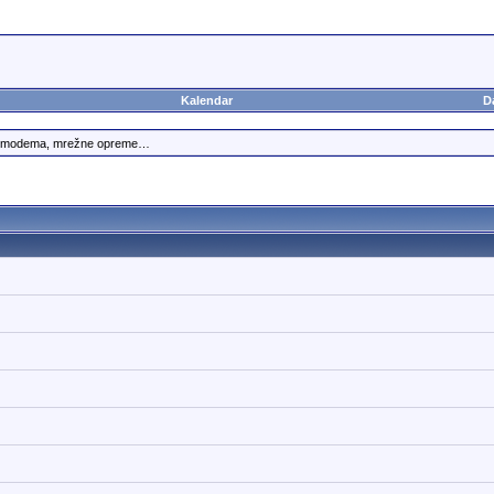
Kalendar
D
om modema, mrežne opreme…