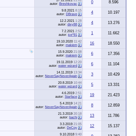
17.12.2021
21:01
0
8.596
autor:
Breshkovac
9.8.2021
8:15
4
10.197
autor:
DBrave
12.2.2021
1:28
4
13.276
autor:
dixy88
7.2.2021
2:52
1
11.662
autor:
ice*91
19.10.2020
11:42
16
18.550
autor:
makiem
15.9.2020
21:08
6
17.356
autor:
makiem
19.11.2019
12:20
6
11.104
autor:
water wizard
14.11.2019
13:34
3
10.429
autor:
NeverSayNeverAgain
20.8.2019
10:44
5
13.331
autor:
water wizard
4.6.2019
2:51
19
21.423
autor:
Starface
5.4.2019
14:21
8
12.859
autor:
NeverSayNeverAgain
21.3.2019
20:18
13
11.786
autor:
bachi
3.3.2019
21:05
12
15.137
autor:
DeCoy
9.10.2018
9:40