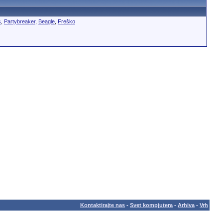
s
,
Partybreaker
,
Beagle
,
Freško
Kontaktirajte nas
-
Svet kompjutera
-
Arhiva
-
Vrh