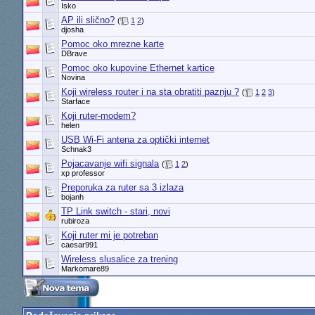
Isko
AP ili slično?
(
1
2
)
djosha
Pomoc oko mrezne karte
DBrave
Pomoc oko kupovine Ethernet kartice
Novina
Koji wireless router i na sta obratiti paznju ?
(
1
2
3
)
Starface
Koji ruter-modem?
helen
USB Wi-Fi antena za optički internet
Schnak3
Pojacavanje wifi signala
(
1
2
)
xp professor
Preporuka za ruter sa 3 izlaza
bojanh
TP Link switch - stari, novi
rubiroza
Koji ruter mi je potreban
caesar991
Wireless slusalice za trening
Markomare89