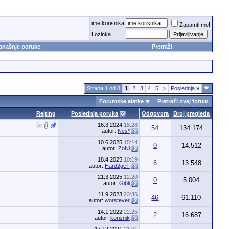
ime korisnika
Zapamti me!
Lozinka
anašnje poruke
Pretraži
Strana 1 od 8
1
2
3
4
5
>
Poslednja
»
Forumske alatke
Pretraži ovaj forum
Rejting
Poslednja poruka
Odgovora
Broj pregleda
16.3.2024
18:28
54
134.174
autor:
Nes*
10.6.2025
15:14
0
14.512
autor:
ZoNi
18.4.2025
10:19
6
13.548
autor:
Hard2geT
21.3.2025
12:20
0
5.004
autor:
Gibli
11.9.2023
23:36
46
61.110
autor:
worstever
14.1.2022
22:25
2
16.687
autor:
korisnik