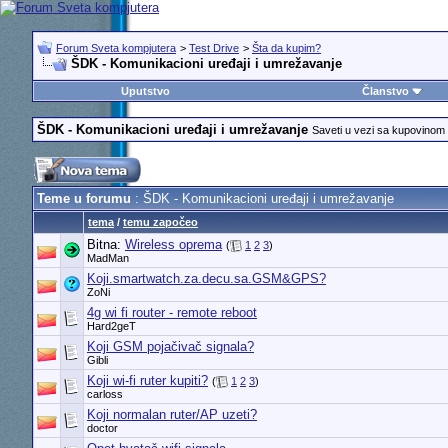
Forum Sveta kompjutera
>
Test Drive
>
Šta da kupim?
ŠDK - Komunikacioni uređaji i umrežavanje
Uputstvo
Članstvo
ŠDK - Komunikacioni uređaji i umrežavanje
Saveti u vezi sa kupovin
Teme u forumu
: ŠDK - Komunikacioni uređaji i umrežavanje
tema
/
temu započeo
Bitna:
Wireless oprema
(
1
2
3
)
MadMan
Koji.smartwatch.za.decu.sa.GSM&GPS?
ZoNi
4g wi fi router - remote reboot
Hard2geT
Koji GSM pojačivač signala?
Gibli
Koji wi-fi ruter kupiti?
(
1
2
3
)
carloss
Koji normalan ruter/AP uzeti?
doctor