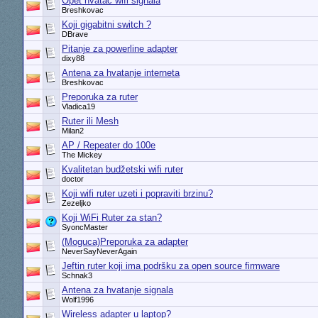
Opet hvatač wifi signala
Breshkovac
Koji gigabitni switch ?
DBrave
Pitanje za powerline adapter
dixy88
Antena za hvatanje interneta
Breshkovac
Preporuka za ruter
Vladica19
Ruter ili Mesh
Milan2
AP / Repeater do 100e
The Mickey
Kvalitetan budžetski wifi ruter
doctor
Koji wifi ruter uzeti i popraviti brzinu?
Zezeljko
Koji WiFi Ruter za stan?
SyoncMaster
(Moguca)Preporuka za adapter
NeverSayNeverAgain
Jeftin ruter koji ima podršku za open source firmware
Schnak3
Antena za hvatanje signala
Wolf1996
Wireless adapter u laptop?