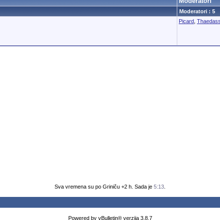
Moderatori
Moderatori : 5
Picard
,
Thaedas
Sva vremena su po Griniču +2 h. Sada je
5:13
.
Powered by vBulletin® verzija 3.8.7