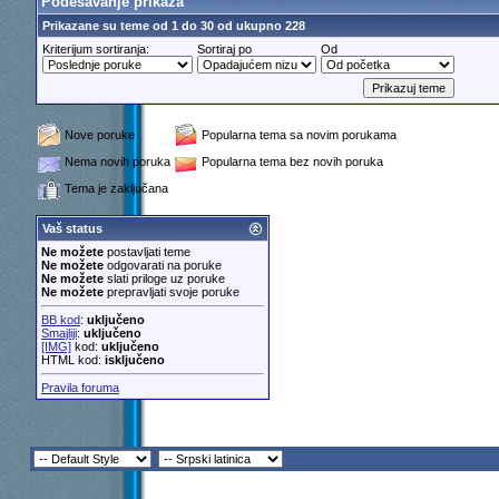
Podešavanje prikaza
Prikazane su teme od 1 do 30 od ukupno 228
Kriterijum sortiranja:
Sortiraj po
Od
Nove poruke
Popularna tema sa novim porukama
Nema novih poruka
Popularna tema bez novih poruka
Tema je zaključana
Vaš status
Ne možete
postavljati teme
Ne možete
odgovarati na poruke
Ne možete
slati priloge uz poruke
Ne možete
prepravljati svoje poruke
BB kod
:
uključeno
Smajliji
:
uključeno
[IMG]
kod:
uključeno
HTML kod:
isključeno
Pravila foruma