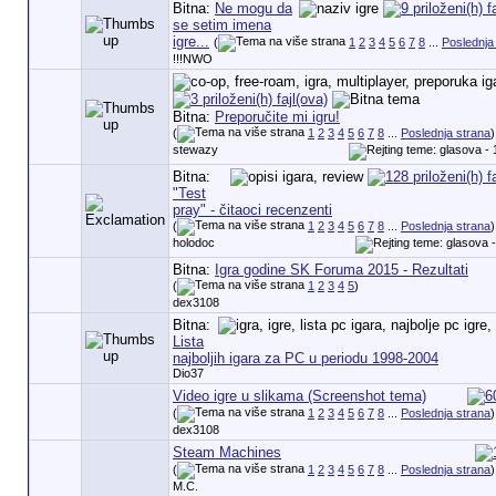
Bitna:
Ne mogu da
se setim imena
igre...
(
1
2
3
4
5
6
7
8
...
Poslednja
!!!NWO
Bitna:
Preporučite mi igru!
(
1
2
3
4
5
6
7
8
...
Poslednja strana
)
stewazy
Bitna:
"Test
pray" - čitaoci recenzenti
(
1
2
3
4
5
6
7
8
...
Poslednja strana
)
holodoc
Bitna:
Igra godine SK Foruma 2015 - Rezultati
(
1
2
3
4
5
)
dex3108
Bitna:
Lista
najboljih igara za PC u periodu 1998-2004
Dio37
Video igre u slikama (Screenshot tema)
(
1
2
3
4
5
6
7
8
...
Poslednja strana
)
dex3108
Steam Machines
(
1
2
3
4
5
6
7
8
...
Poslednja strana
)
M.C.