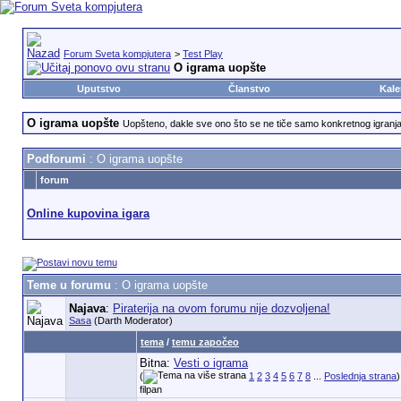
Forum Sveta kompjutera
>
Test Play
O igrama uopšte
Uputstvo
Članstvo
Kale
O igrama uopšte
Uopšteno, dakle sve ono što se ne tiče samo konkretnog igranja i
Podforumi
: O igrama uopšte
forum
Online kupovina igara
Teme u forumu
: O igrama uopšte
Najava
:
Piraterija na ovom forumu nije dozvoljena!
Sasa
(Darth Moderator)
tema
/
temu započeo
Bitna:
Vesti o igrama
(
1
2
3
4
5
6
7
8
...
Poslednja strana
)
filpan