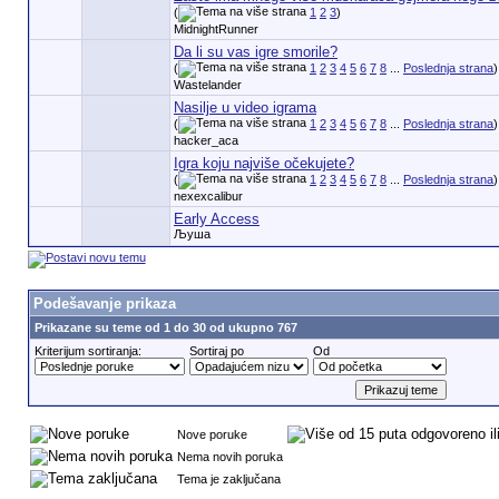
(
1
2
3
)
MidnightRunner
Da li su vas igre smorile?
(
1
2
3
4
5
6
7
8
...
Poslednja strana
)
Wastelander
Nasilje u video igrama
(
1
2
3
4
5
6
7
8
...
Poslednja strana
)
hacker_aca
Igra koju najviše očekujete?
(
1
2
3
4
5
6
7
8
...
Poslednja strana
)
nexexcalibur
Early Access
Љуша
Podešavanje prikaza
Prikazane su teme od 1 do 30 od ukupno 767
Kriterijum sortiranja:
Sortiraj po
Od
Nove poruke
Nema novih poruka
Tema je zaključana