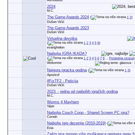
Asmodeus
2024
M.C.
The Game Awards 2024
(
1
2
)
Dušan Vićić
The Game Awards 2023
Dušan Vićić
Virtuelna devojka
(
1
2
3
4
5
6
)
evanghelion
Najbolja IGRA IKADA?
(
1
2
3
4
5
6
7
8
...
Poslednja strana
)
Wolverine
Najgora igracka godina
(
1
2
)
Apostrof
#FixTF2 - Peticija
Dušan Vićić
2023. - jedna od najboljih igračkih godina
M.C.
Worms 4 Mayhem
Viper
Najbolja Couch Coop - Shared Screen PC igra?
Corwin
Najbolje igre decenije (2010-2019)
(
Exia
Zašto ima mnogo više muškaraca gejmera nego 