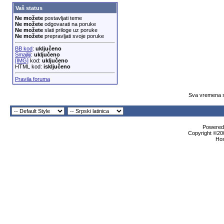
Vaš status
Ne možete
postavljati teme
Ne možete
odgovarati na poruke
Ne možete
slati priloge uz poruke
Ne možete
prepravljati svoje poruke
BB kod
:
uključeno
Smajliji
:
uključeno
[IMG]
kod:
uključeno
HTML kod:
isključeno
Pravila foruma
Sva vremena s
Powered 
Copyright ©200
Ho