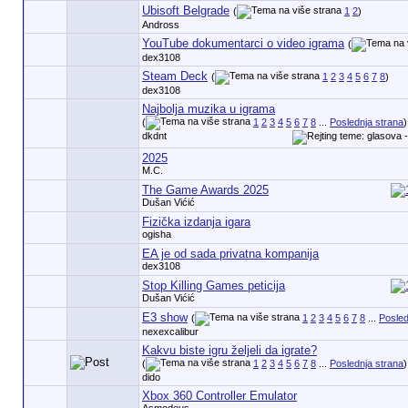
Ubisoft Belgrade
(
1
2
)
Andross
YouTube dokumentarci o video igrama
(
dex3108
Steam Deck
(
1
2
3
4
5
6
7
8
)
dex3108
Najbolja muzika u igrama
(
1
2
3
4
5
6
7
8
...
Poslednja strana
)
dkdnt
2025
M.C.
The Game Awards 2025
Dušan Vićić
Fizička izdanja igara
ogisha
EA je od sada privatna kompanija
dex3108
Stop Killing Games peticija
Dušan Vićić
E3 show
(
1
2
3
4
5
6
7
8
...
Posled
nexexcalibur
Kakvu biste igru željeli da igrate?
(
1
2
3
4
5
6
7
8
...
Poslednja strana
)
dido
Xbox 360 Controller Emulator