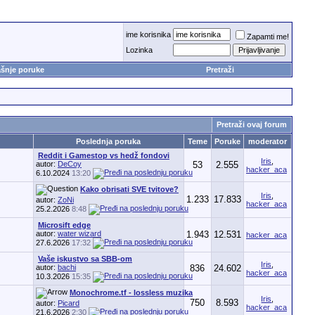
ime korisnika
Zapamti me!
Lozinka
šnje poruke
Pretraži
Pretraži ovaj forum
Poslednja poruka
Teme
Poruke
moderator
Reddit i Gamestop vs hedž fondovi
Iris
,
autor:
DeCoy
53
2.555
hacker_aca
6.10.2024
13:20
Kako obrisati SVE tvitove?
Iris
,
1.233
17.833
autor:
ZoNi
hacker_aca
25.2.2026
8:48
Microsift edge
autor:
water wizard
1.943
12.531
hacker_aca
27.6.2026
17:32
Vaše iskustvo sa SBB-om
Iris
,
autor:
bachi
836
24.602
hacker_aca
10.3.2026
15:35
Monochrome.tf - lossless muzika
Iris
,
750
8.593
autor:
Picard
hacker_aca
21.6.2026
2:30