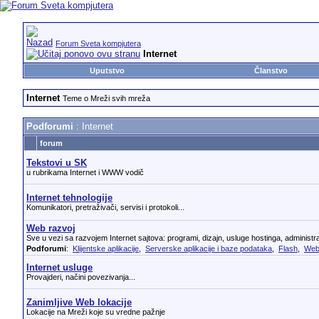
Forum Sveta kompjutera
Internet
Uputstvo
Članstvo
Internet
Teme o Mreži svih mreža
Podforumi
: Internet
forum
Tekstovi u SK
u rubrikama Internet i WWW vodič
Internet tehnologije
Komunikatori, pretraživači, servisi i protokoli...
Web razvoj
Sve u vezi sa razvojem Internet sajtova: programi, dizajn, usluge hostinga, administrac
Podforumi
:
Klijentske aplikacije
,
Serverske aplikacije i baze podataka
,
Flash
,
Web
Internet usluge
Provajderi, načini povezivanja...
Zanimljive Web lokacije
Lokacije na Mreži koje su vredne pažnje