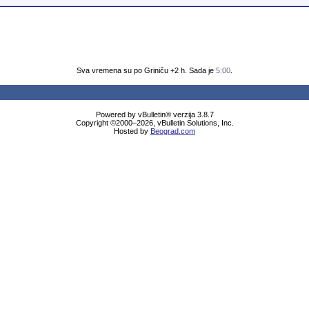
Sva vremena su po Griniču +2 h. Sada je
5:00
.
Powered by vBulletin® verzija 3.8.7
Copyright ©2000–2026, vBulletin Solutions, Inc.
Hosted by
Beograd.com