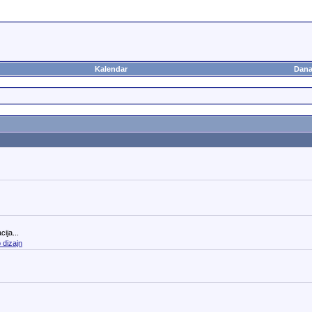
Kalendar
Dana
ija...
 dizajn