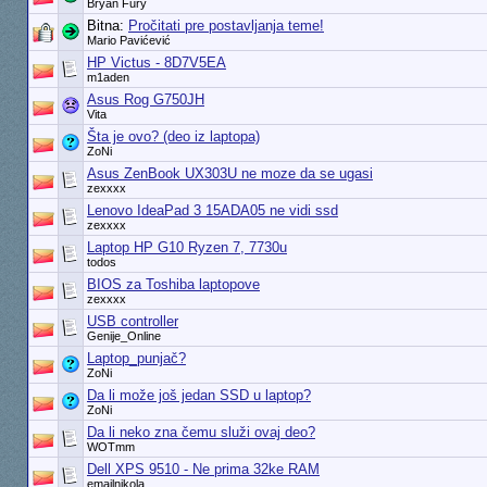
Bryan Fury
Bitna:
Pročitati pre postavljanja teme!
Mario Pavićević
HP Victus - 8D7V5EA
m1aden
Asus Rog G750JH
Vita
Šta je ovo? (deo iz laptopa)
ZoNi
Asus ZenBook UX303U ne moze da se ugasi
zexxxx
Lenovo IdeaPad 3 15ADA05 ne vidi ssd
zexxxx
Laptop HP G10 Ryzen 7, 7730u
todos
BIOS za Toshiba laptopove
zexxxx
USB controller
Genije_Online
Laptop_punjač?
ZoNi
Da li može još jedan SSD u laptop?
ZoNi
Da li neko zna čemu služi ovaj deo?
WOTmm
Dell XPS 9510 - Ne prima 32ke RAM
emailnikola