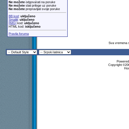
Ne možete
odgovarati na poruke
Ne možete
slati priloge uz poruke
Ne možete
prepravljati svoje poruke
BB kod
:
uključeno
Smajliji
:
uključeno
[IMG]
kod:
uključeno
HTML kod:
isključeno
Pravila foruma
Sva vremena s
Powered 
Copyright ©200
Ho