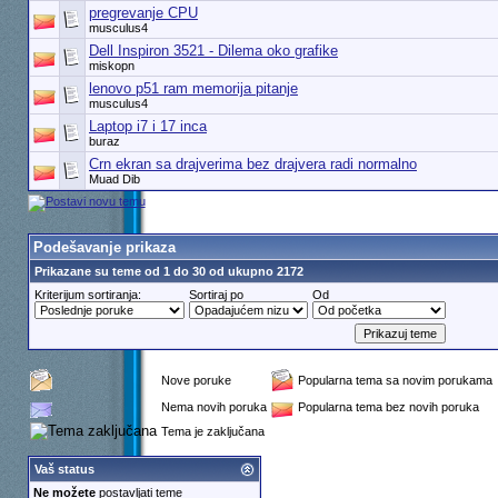
pregrevanje CPU
musculus4
Dell Inspiron 3521 - Dilema oko grafike
miskopn
lenovo p51 ram memorija pitanje
musculus4
Laptop i7 i 17 inca
buraz
Crn ekran sa drajverima bez drajvera radi normalno
Muad Dib
Podešavanje prikaza
Prikazane su teme od 1 do 30 od ukupno 2172
Kriterijum sortiranja:
Sortiraj po
Od
Nove poruke
Popularna tema sa novim porukama
Nema novih poruka
Popularna tema bez novih poruka
Tema je zaključana
Vaš status
Ne možete
postavljati teme