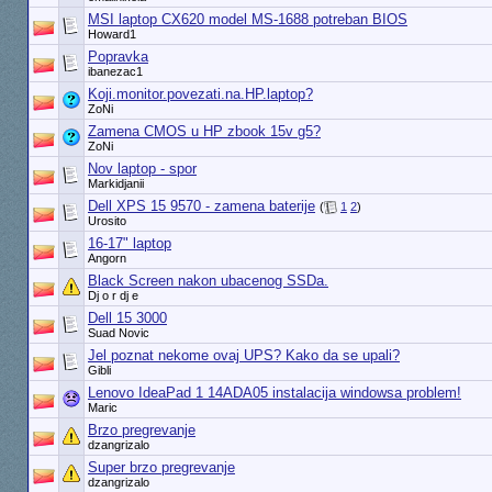
MSI laptop CX620 model MS-1688 potreban BIOS
Howard1
Popravka
ibanezac1
Koji.monitor.povezati.na.HP.laptop?
ZoNi
Zamena CMOS u HP zbook 15v g5?
ZoNi
Nov laptop - spor
Markidjanii
Dell XPS 15 9570 - zamena baterije
(
1
2
)
Urosito
16-17" laptop
Angorn
Black Screen nakon ubacenog SSDa.
Dj o r dj e
Dell 15 3000
Suad Novic
Jel poznat nekome ovaj UPS? Kako da se upali?
Gibli
Lenovo IdeaPad 1 14ADA05 instalacija windowsa problem!
Maric
Brzo pregrevanje
dzangrizalo
Super brzo pregrevanje
dzangrizalo