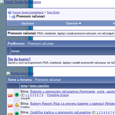
Forum Sveta kompjutera
>
Test Drive
Prenosni računari
Uputstvo
Članstvo
K
Prenosni računari
PDA, notebook, laptop i ostali prenosni računari, ne računajući 
Podforumi
: Prenosni računari
forum
Šta da kupim?
Saveti u vezi sa kupovinom PDA, notebook, laptop i ostalih prenosnih računara, ne rač
Teme u forumu
: Prenosni računari
tema
/
temu započeo
Bitna:
Baterije u prenosnim računarima (formiranje, vrste, upotr
(
1
2
3
4
5
6
7
8
...
Poslednja strana
)
JovanK
Bitna:
Battery-Report (Alat za proveru baterije u laptopu) Wind
Freško
Bitna:
Grafičke kartice u prenosnim računarima
(
1
2
3
4
5
6
7
8