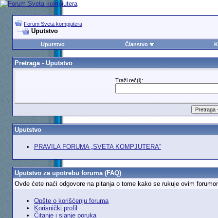
Forum Sveta kompjutera
Uputstvo
Uputstvo
Članstvo
K
Pretraga - Uputstvo
Traži reč(i):
Uputstvo
PRAVILA FORUMA „SVETA KOMPJUTERA”
Uputstvo za upotrebu foruma (FAQ)
Ovde ćete naći odgovore na pitanja o tome kako se rukuje ovim forumom. D
Opšte o korišćenju foruma
Korisnički profil
Čitanje i slanje poruka