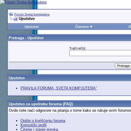
Forum Sveta kompjutera
Uputstvo
Uputstvo
Članstvo
K
Pretraga - Uputstvo
Traži reč(i):
Uputstvo
PRAVILA FORUMA „SVETA KOMPJUTERA”
Uputstvo za upotrebu foruma (FAQ)
Ovde ćete naći odgovore na pitanja o tome kako se rukuje ovim forumom. D
Opšte o korišćenju foruma
Korisnički profil
Čitanje i slanje poruka