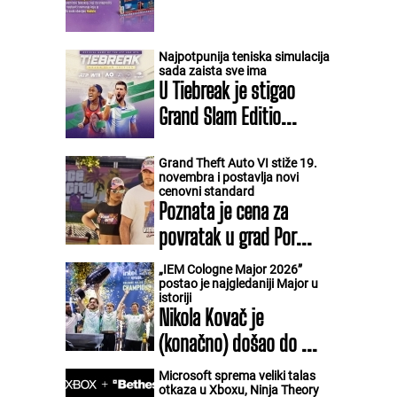
Najpotpunija teniska simulacija
sada zaista sve ima
U Tiebreak je stigao
Grand Slam Editio...
Grand Theft Auto VI stiže 19.
novembra i postavlja novi
cenovni standard
Poznata je cena za
povratak u grad Por...
„IEM Cologne Major 2026”
postao je najgledaniji Major u
istoriji
Nikola Kovač je
(konačno) došao do ...
Microsoft sprema veliki talas
otkaza u Xboxu, Ninja Theory