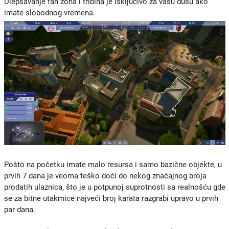
Ulepšavanje fan zona i tribina je isključivo za vašu dušu ako
imate slobodnog vremena.
Pošto na početku imate malo resursa i samo bazične objekte, u
prvih 7 dana je veoma teško doći do nekog značajnog broja
prodatih ulaznica, što je u potpunoj suprotnosti sa realnošću gde
se za bitne utakmice najveći broj karata razgrabi upravo u prvih
par dana.