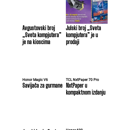
Avgustovski broj
Julski broj „Sveta
„Sveta kompjutera”
kompjutera” je u
je na kioscima
prodaji
Honor Magic V6
TCL NxtPaper 70 Pro
Savijača za gurmane
NxtPaper u
kompaktnom izdanju