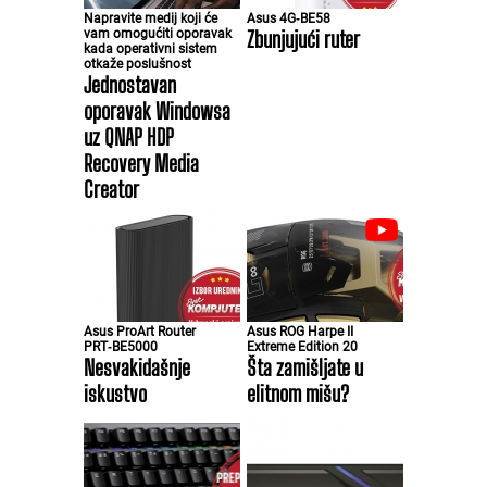
Napravite medij koji će
Asus 4G‑BE58
vam omogućiti oporavak
Zbunjujući ruter
kada operativni sistem
otkaže poslušnost
Jednostavan
oporavak Windowsa
uz QNAP HDP
Recovery Media
Creator
Asus ProArt Router
Asus ROG Harpe II
PRT‑BE5000
Extreme Edition 20
Nesvakidašnje
Šta zamišljate u
iskustvo
elitnom mišu?