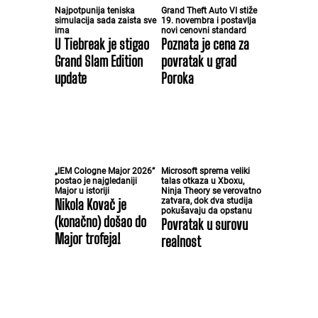
Najpotpunija teniska
Grand Theft Auto VI stiže
simulacija sada zaista sve
19. novembra i postavlja
ima
novi cenovni standard
U Tiebreak je stigao
Poznata je cena za
Grand Slam Edition
povratak u grad
update
Poroka
„IEM Cologne Major 2026”
Microsoft sprema veliki
postao je najgledaniji
talas otkaza u Xboxu,
Major u istoriji
Ninja Theory se verovatno
Nikola Kovač je
zatvara, dok dva studija
pokušavaju da opstanu
(konačno) došao do
Povratak u surovu
Major trofeja!
realnost