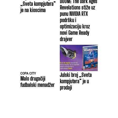
DOOM: The Dark Ages
„Sveta kompjutera”
Revelations stiže uz
je na kioscima
punu NVIDIA RTX
podršku i
optimizaciju kroz
novi Game Ready
drajver
COPA CITY
Julski broj „Sveta
Malo drugačiji
kompjutera” je u
fudbalski menadžer
prodaji