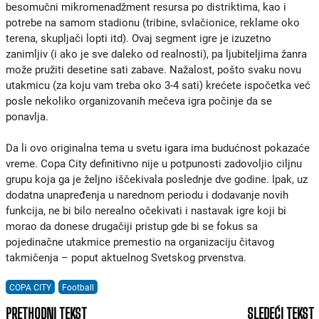
besomučni mikromenadžment resursa po distriktima, kao i
potrebe na samom stadionu (tribine, svlačionice, reklame oko
terena, skupljači lopti itd). Ovaj segment igre je izuzetno
zanimljiv (i ako je sve daleko od realnosti), pa ljubiteljima žanra
može pružiti desetine sati zabave. Nažalost, pošto svaku novu
utakmicu (za koju vam treba oko 3-4 sati) krećete ispočetka već
posle nekoliko organizovanih mečeva igra počinje da se
ponavlja.
Da li ovo originalna tema u svetu igara ima budućnost pokazaće
vreme. Copa City definitivno nije u potpunosti zadovoljio ciljnu
grupu koja ga je željno iščekivala poslednje dve godine. Ipak, uz
dodatna unapređenja u narednom periodu i dodavanje novih
funkcija, ne bi bilo nerealno očekivati i nastavak igre koji bi
morao da donese drugačiji pristup gde bi se fokus sa
pojedinačne utakmice premestio na organizaciju čitavog
takmičenja – poput aktuelnog Svetskog prvenstva.
COPA CITY
Football
PRETHODNI TEKST
SLEDEĆI TEKST