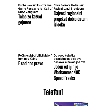
Fudbalsko ludilo stiže i na
Clive Barker’s Hellraiser:
Game Pass, a tu je i Call of
Revival izlazi 8. oktobra
Duty: Vanguard
Najveći regionalni
Talas za kežual
projekat dobio datum
gejmere
izlaska
Počinje plej-of „IEM Major”
Do ovog četvrtka
turnira u Kelnu
besplatno se dele dva
E sad ono pravo
naslova, a nakon još dva
Jedan od njih je
Warhammer 40K
Speed Freeks
Telefoni