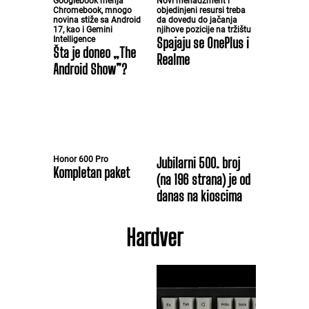
Googlebook menja
Novi menadžment i
Chromebook, mnogo
objedinjeni resursi treba
novina stiže sa Android
da dovedu do jačanja
17, kao i Gemini
njihove pozicije na tržištu
Intelligence
Spajaju se OnePlus i
Šta je doneo „The
Realme
Android Show”?
Honor 600 Pro
Jubilarni 500. broj
Kompletan paket
(na 196 strana) je od
danas na kioscima
Hardver