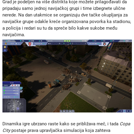
Grad je podeljen na više distrikta koje možete prilagođavati da
pripadaju samo jednoj navijačkoj grupi i time izbegnete ulične
nerede. Na dan utakmice se organizuju dve tačke okupljanja za
navijačke grupe odakle kreće organizovana povorka ka stadionu,
a policija i redari su tu da spreče bilo kakve sukobe među
navijačima.
Dinamika igre ubrzano raste kako se približava meč, i tada
Copa
City
postaje prava upravljačka simulacija koja zahteva