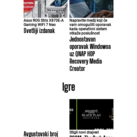
Asus ROG Strix X870E‑A
Napravite medij koji će
Gaming WiFi 7 Neo
vam omogućiti oporavak
Svetliji izdanak
kada operativni sistem
otkaže poslušnost
Jednostavan
oporavak Windowsa
uz QNAP HDP
Recovery Media
Creator
Igre
Avgustovski broj
Stigli novi drajveri