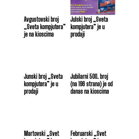
Avgustovski broj
Julski broj „Sveta
„Sveta kompjutera”
kompjutera” je u
je na kioscima
prodaji
Junski broj „Sveta
Jubilarni 500. broj
kompjutera” je u
(na 196 strana) je od
prodaji
danas na kioscima
Martovski „Svet
Februarski „Svet