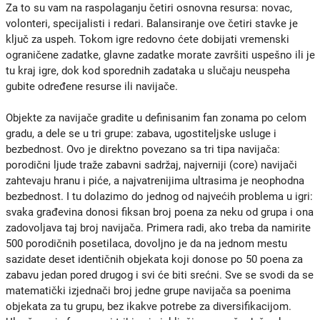
Za to su vam na raspolaganju četiri osnovna resursa: novac,
volonteri, specijalisti i redari. Balansiranje ove četiri stavke je
ključ za uspeh. Tokom igre redovno ćete dobijati vremenski
ograničene zadatke, glavne zadatke morate završiti uspešno ili je
tu kraj igre, dok kod sporednih zadataka u slučaju neuspeha
gubite određene resurse ili navijače.
Objekte za navijače gradite u definisanim fan zonama po celom
gradu, a dele se u tri grupe: zabava, ugostiteljske usluge i
bezbednost. Ovo je direktno povezano sa tri tipa navijača:
porodični ljude traže zabavni sadržaj, najverniji (core) navijači
zahtevaju hranu i piće, a najvatrenijima ultrasima je neophodna
bezbednost. I tu dolazimo do jednog od najvećih problema u igri:
svaka građevina donosi fiksan broj poena za neku od grupa i ona
zadovoljava taj broj navijača.
P
rimera radi, ako treba da namirite
500 porodičnih posetilaca, dovoljno je da na jednom mestu
sazidate deset identičnih objekata koji donose po 50 poena za
zabavu
jedan pored drugog
i svi će biti srećni.
Sve se svodi da se
matematički izjednači broj jedne grupe navijača sa poenima
objekata za tu grupu, bez ikakve potrebe za diversifikacijom.