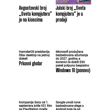
Avgustovski broj
Julski broj „Sveta
„Sveta kompjutera”
kompjutera” je u
je na kioscima
prodaji
HamsterOS predstavlja
Microsoft produžava
čitav desktop na jednoj
bezbednosna ažuriranja
disketi
do 2027. godine, a
Prkosni glodar
korisnici će dobiti ESU
paket potpuno besplatno
Windows 10 (ponovo)
Kompanija Sony od 1.
Google uvodi nove
septembra briše 551 film
bezbednosne stege u
sa PlayStation mreže
Android koje će od