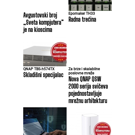
Avgustovski broj
Epomaker TH33
Radna trećina
„Sveta kompjutera”
je na kioscima
QNAP TBS‑h574TX
Za brze i skalabilne
Skladišni specijalac
poslovne mreže
Nova QNAP QSW
2000 serija svičeva
pojednostavljuje
mrežnu arhitekturu