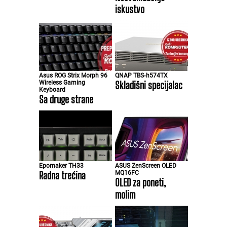
iskustvo
Asus ROG Strix Morph 96
QNAP TBS‑h574TX
Wireless Gaming
Skladišni specijalac
Keyboard
Sa druge strane
Epomaker TH33
ASUS ZenScreen OLED
Radna trećina
MQ16FC
OLED za poneti,
molim