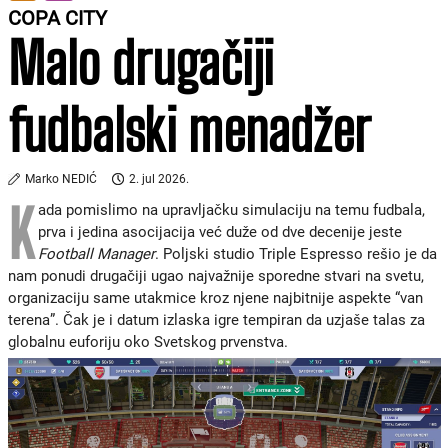
COPA CITY
Malo drugačiji
fudbalski menadžer
Marko NEDIĆ
2. jul 2026.
K
ada pomislimo na upravljačku simulaciju na temu fudbala,
prva i jedina asocijacija već duže od dve decenije jeste
Football Manager
. Poljski studio Triple Espresso rešio je da
nam ponudi drugačiji ugao najvažnije sporedne stvari na svetu,
organizaciju same utakmice kroz njene najbitnije aspekte “van
terena”. Čak je i datum izlaska igre tempiran da uzjaše talas za
globalnu euforiju oko Svetskog prvenstva.