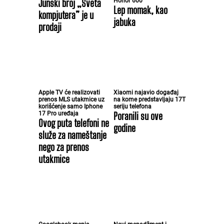
Junski broj „Sveta
Honor 600
Lep momak, kao
kompjutera” je u
jabuka
prodaji
Apple TV će realizovati
Xiaomi najavio događaj
prenos MLS utakmice uz
na kome predstavljaju 17T
korišćenje samo Iphone
seriju telefona
17 Pro uređaja
Poranili su ove
Ovog puta telefoni ne
godine
služe za nameštanje
nego za prenos
utakmice