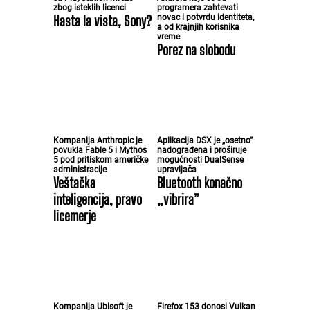
zbog isteklih licenci
programera zahtevati
Hasta la vista, Sony?
novac i potvrdu identiteta,
a od krajnjih korisnika
vreme
Porez na slobodu
Kompanija Anthropic je
Aplikacija DSX je „osetno”
povukla Fable 5 i Mythos
nadograđena i proširuje
5 pod pritiskom američke
mogućnosti DualSense
administracije
upravljača
Veštačka
Bluetooth konačno
inteligencija, pravo
„vibrira”
licemerje
Kompanija Ubisoft je
Firefox 153 donosi Vulkan