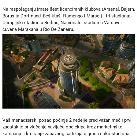
Na raspolaganju imate šest licenciranih klubova (Arsenal, Bajern,
Borusija Dortmund, Bešiktaš, Flamengo i Marsej) i tri stadiona:
Olimpijski stadion u Berlinu, Nacionalni stadion u Varšavi i
čuvena Marakana u Rio De Žaneiru.
Vaš menadžerski posao počinje 2 nedelje pred važan meč i prvi
zadatak je privlačenje navijača obe ekipe kroz marketinške
kampanje i kreiranje zabavnog sadržaja u gradu i oko stadiona.