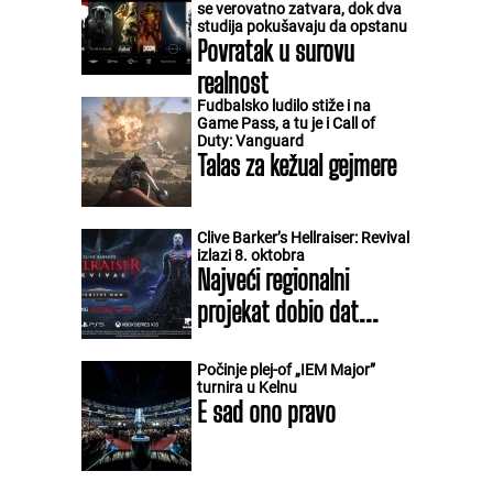
se verovatno zatvara, dok dva
studija pokušavaju da opstanu
Povratak u surovu
realnost
Fudbalsko ludilo stiže i na
Game Pass, a tu je i Call of
Duty: Vanguard
Talas za kežual gejmere
Clive Barker’s Hellraiser: Revival
izlazi 8. oktobra
Najveći regionalni
projekat dobio dat...
Počinje plej-of „IEM Major”
turnira u Kelnu
E sad ono pravo