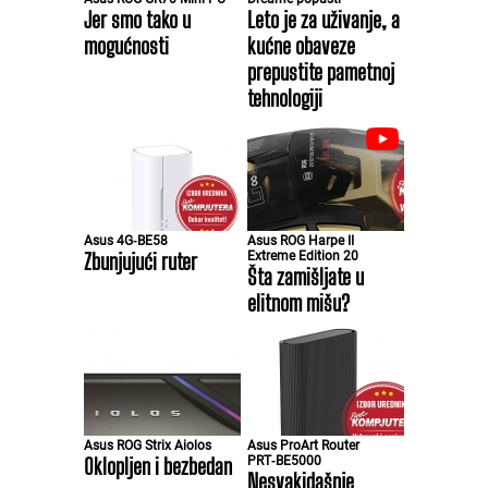
Jer smo tako u
Leto je za uživanje, a
mogućnosti
kućne obaveze
prepustite pametnoj
tehnologiji
Asus 4G‑BE58
Asus ROG Harpe II
Zbunjujući ruter
Extreme Edition 20
Šta zamišljate u
elitnom mišu?
Asus ROG Strix Aiolos
Asus ProArt Router
Oklopljen i bezbedan
PRT‑BE5000
Nesvakidašnje