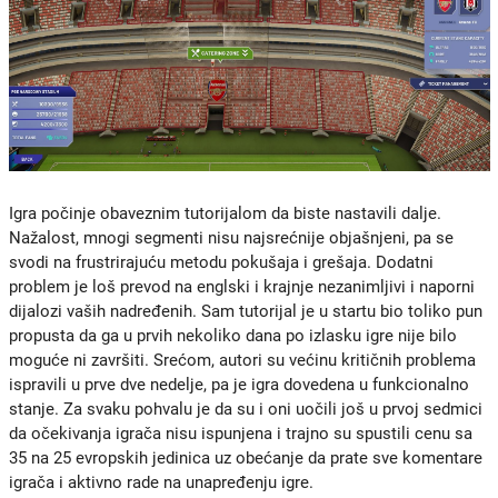
Igra počinje obaveznim tutorijalom da biste nastavili dalje.
Nažalost, mnogi segmenti nisu najsrećnije objašnjeni, pa se
svodi na frustrirajuću metodu pokušaja i grešaja. Dodatni
problem je loš prevod na englski i krajnje nezanimljivi i naporni
dijalozi vaših nadređenih.
Sam tutorijal je u startu bio toliko pun
propusta da ga u prvih nekoliko dana po izlasku igre nije bilo
moguće ni završiti.
Srećom, autori su većinu kritičnih problema
ispravili u prve dve nedelje, pa je igra dovedena u funkcionalno
stanje. Za svaku pohvalu je da su i oni uočili još u prvoj sedmici
da očekivanja igrača nisu ispunjena i trajno su spustili cenu sa
35 na 25 evropskih jedinica uz obećanje da prate sve komentare
igrača i aktivno rade na unapređenju igre.