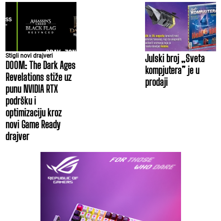
Stigli novi drajveri
Julski broj „Sveta
DOOM: The Dark Ages
kompjutera” je u
Revelations stiže uz
prodaji
punu NVIDIA RTX
podršku i
optimizaciju kroz
novi Game Ready
drajver