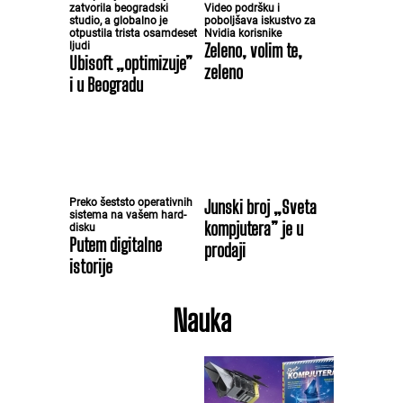
zatvorila beogradski
Video podršku i
studio, a globalno je
poboljšava iskustvo za
otpustila trista osamdeset
Nvidia korisnike
ljudi
Zeleno, volim te,
Ubisoft „optimizuje”
zeleno
i u Beogradu
Preko šeststo operativnih
Junski broj „Sveta
sistema na vašem hard-
kompjutera” je u
disku
Putem digitalne
prodaji
istorije
Nauka