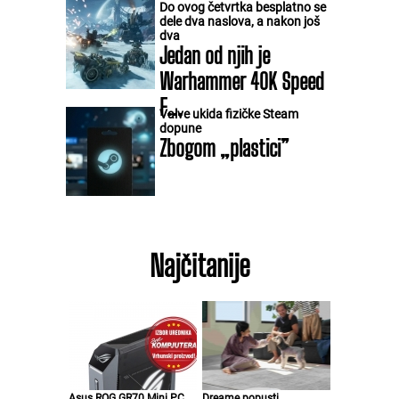
Do ovog četvrtka besplatno se
dele dva naslova, a nakon još
dva
Jedan od njih je
Warhammer 40K Speed
F...
Valve ukida fizičke Steam
dopune
Zbogom „plastici”
Najčitanije
Asus ROG GR70 Mini PC
Dreame popusti