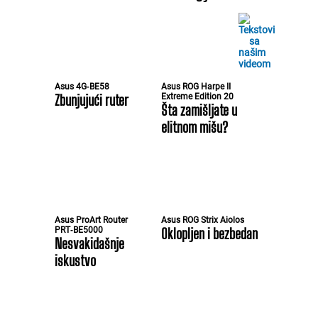
Asus 4G‑BE58
Asus ROG Harpe II
Zbunjujući ruter
Extreme Edition 20
Šta zamišljate u
elitnom mišu?
Asus ProArt Router
Asus ROG Strix Aiolos
PRT‑BE5000
Oklopljen i bezbedan
Nesvakidašnje
iskustvo