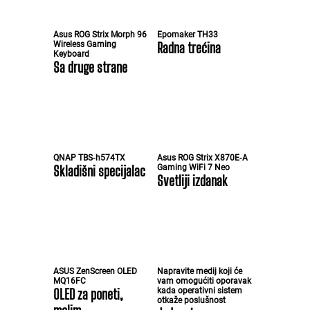
Asus ROG Strix Morph 96
Epomaker TH33
Wireless Gaming
Radna trećina
Keyboard
Sa druge strane
QNAP TBS‑h574TX
Asus ROG Strix X870E‑A
Skladišni specijalac
Gaming WiFi 7 Neo
Svetliji izdanak
ASUS ZenScreen OLED
Napravite medij koji će
MQ16FC
vam omogućiti oporavak
OLED za poneti,
kada operativni sistem
otkaže poslušnost