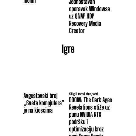
molim
Jednostavan
oporavak Windowsa
uz QNAP HDP
Recovery Media
Creator
Igre
Avgustovski broj
Stigli novi drajveri
DOOM: The Dark Ages
„Sveta kompjutera”
Revelations stiže uz
je na kioscima
punu NVIDIA RTX
podršku i
optimizaciju kroz