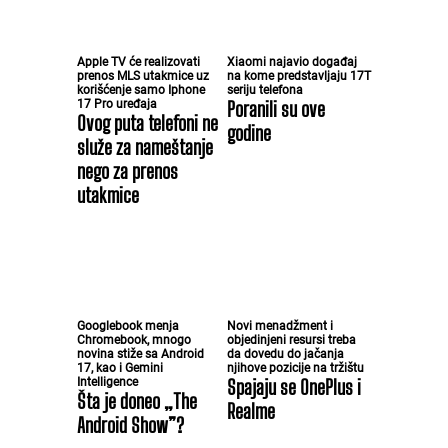
Apple TV će realizovati
Xiaomi najavio događaj
prenos MLS utakmice uz
na kome predstavljaju 17T
korišćenje samo Iphone
seriju telefona
17 Pro uređaja
Poranili su ove
Ovog puta telefoni ne
godine
služe za nameštanje
nego za prenos
utakmice
Googlebook menja
Novi menadžment i
Chromebook, mnogo
objedinjeni resursi treba
novina stiže sa Android
da dovedu do jačanja
17, kao i Gemini
njihove pozicije na tržištu
Intelligence
Spajaju se OnePlus i
Šta je doneo „The
Realme
Android Show”?