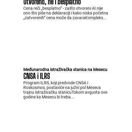
Otvoreno, ne i besplatno
Cena reči „besplatno” - zašto otvoreni AI nije
ono što piše na deklaraciji i kako niska početna
„zatvorenih” cena može da zavaraKompleks...
Međunarodna istraživačka stanica na Mesecu
CNSA i ILRS
Program ILRS, koji predvode CNSA i
Roskosmos, postaviće na južni pol Meseca
trajnu istraživačku stanicuTokom avgusta ove
godine ka Mesecu bi treba...