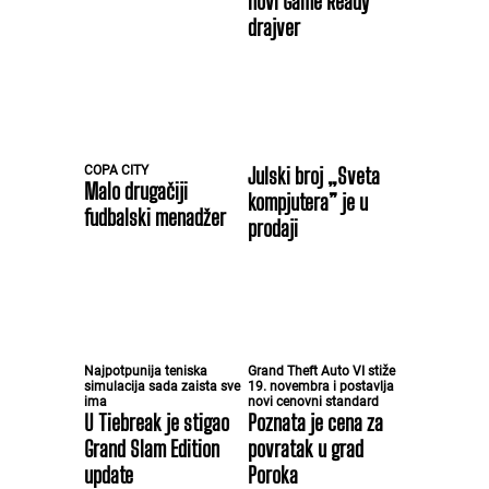
novi Game Ready
drajver
COPA CITY
Julski broj „Sveta
Malo drugačiji
kompjutera” je u
fudbalski menadžer
prodaji
Najpotpunija teniska
Grand Theft Auto VI stiže
simulacija sada zaista sve
19. novembra i postavlja
ima
novi cenovni standard
U Tiebreak je stigao
Poznata je cena za
Grand Slam Edition
povratak u grad
update
Poroka