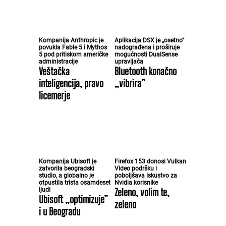
Kompanija Anthropic je
Aplikacija DSX je „osetno”
povukla Fable 5 i Mythos
nadograđena i proširuje
5 pod pritiskom američke
mogućnosti DualSense
administracije
upravljača
Veštačka
Bluetooth konačno
inteligencija, pravo
„vibrira”
licemerje
Kompanija Ubisoft je
Firefox 153 donosi Vulkan
zatvorila beogradski
Video podršku i
studio, a globalno je
poboljšava iskustvo za
otpustila trista osamdeset
Nvidia korisnike
ljudi
Zeleno, volim te,
Ubisoft „optimizuje”
zeleno
i u Beogradu