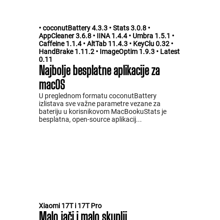
• coconutBattery 4.3.3 • Stats 3.0.8 •
AppCleaner 3.6.8 • IINA 1.4.4 • Umbra 1.5.1 •
Caffeine 1.1.4 • AltTab 11.4.3 • KeyClu 0.32 •
HandBrake 1.11.2 • ImageOptim 1.9.3 • Latest
0.11
Najbolje besplatne aplikacije za
macOS
U preglednom formatu coconutBattery
izlistava sve važne parametre vezane za
bateriju u korisnikovom MacBookuStats je
besplatna, open-source aplikacij...
Xiaomi 17T i 17T Pro
Malo jači i malo skuplji