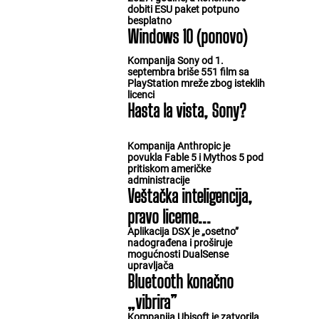
dobiti ESU paket potpuno
besplatno
Windows 10 (ponovo)
Kompanija Sony od 1.
septembra briše 551 film sa
PlayStation mreže zbog isteklih
licenci
Hasta la vista, Sony?
Kompanija Anthropic je
povukla Fable 5 i Mythos 5 pod
pritiskom američke
administracije
Veštačka inteligencija,
pravo liceme...
Aplikacija DSX je „osetno”
nadograđena i proširuje
mogućnosti DualSense
upravljača
Bluetooth konačno
„vibrira”
Kompanija Ubisoft je zatvorila