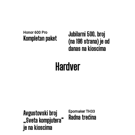
Honor 600 Pro
Jubilarni 500. broj
Kompletan paket
(na 196 strana) je od
danas na kioscima
Hardver
Avgustovski broj
Epomaker TH33
Radna trećina
„Sveta kompjutera”
je na kioscima