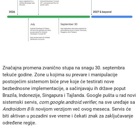
Značajna promena zvanično stupa na snagu 30. septembra
tekuće godine. Zone u kojima su prevare i manipulacije
postojećim sistemom biće prve koje će testirati nove
bezbednosne implementacije, a sačinjavaju ih države poput
Brazila, Indonezije, Singapura i Tajlanda. Google pušta u rad novi
sistemski servis,
com.google.android.verifier
, na sve uređaje sa
Androidom 8
ili novijom verzijom već ovog meseca. Servis će
biti aktivan u pozadini sve vreme i čekati znak za zaključavanje
određene regije.