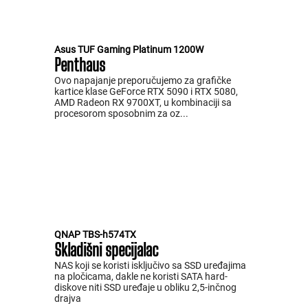
Asus TUF Gaming Platinum 1200W
Penthaus
Ovo napajanje preporučujemo za grafičke
kartice klase GeForce RTX 5090 i RTX 5080,
AMD Radeon RX 9700XT, u kombinaciji sa
procesorom sposobnim za oz...
QNAP TBS-h574TX
Skladišni specijalac
NAS koji se koristi isključivo sa SSD uređajima
na pločicama, dakle ne koristi SATA hard-
diskove niti SSD uređaje u obliku 2,5-inčnog
drajva