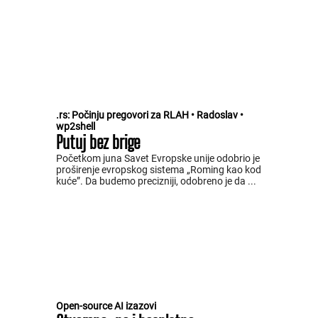
.rs: Počinju pregovori za RLAH • Radoslav •
wp2shell
Putuj bez brige
Početkom juna Savet Evropske unije odobrio je
proširenje evropskog sistema „Roming kao kod
kuće”. Da budemo precizniji, odobreno je da ...
Open-source AI izazovi