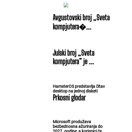
Avgustovski broj „Sveta
kompjutera�...
Julski broj „Sveta
kompjutera” je ...
HamsterOS predstavlja čitav
desktop na jednoj disketi
Prkosni glodar
Microsoft produžava
bezbednosna ažuriranja do
2027. godine, a korisnici će