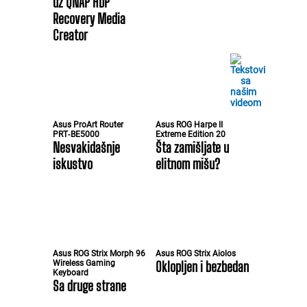
uz QNAP HDP
Recovery Media
Creator
Asus ProArt Router
Asus ROG Harpe II
PRT‑BE5000
Extreme Edition 20
Nesvakidašnje
Šta zamišljate u
iskustvo
elitnom mišu?
Asus ROG Strix Morph 96
Asus ROG Strix Aiolos
Wireless Gaming
Oklopljen i bezbedan
Keyboard
Sa druge strane