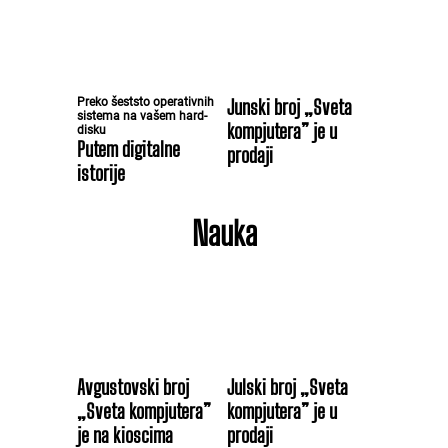
Preko šeststo operativnih
Junski broj „Sveta
sistema na vašem hard-
kompjutera” je u
disku
Putem digitalne
prodaji
istorije
Nauka
Avgustovski broj
Julski broj „Sveta
„Sveta kompjutera”
kompjutera” je u
je na kioscima
prodaji