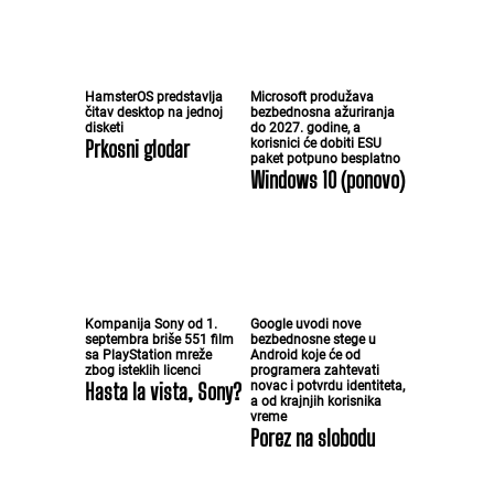
HamsterOS predstavlja
Microsoft produžava
čitav desktop na jednoj
bezbednosna ažuriranja
disketi
do 2027. godine, a
Prkosni glodar
korisnici će dobiti ESU
paket potpuno besplatno
Windows 10 (ponovo)
Kompanija Sony od 1.
Google uvodi nove
septembra briše 551 film
bezbednosne stege u
sa PlayStation mreže
Android koje će od
zbog isteklih licenci
programera zahtevati
Hasta la vista, Sony?
novac i potvrdu identiteta,
a od krajnjih korisnika
vreme
Porez na slobodu