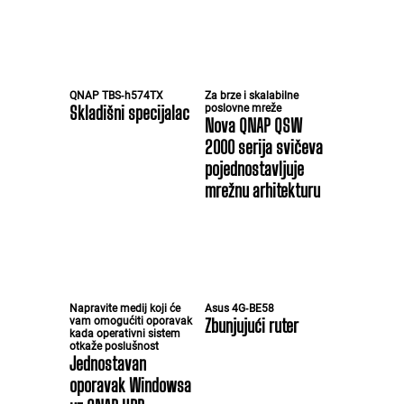
QNAP TBS‑h574TX
Za brze i skalabilne
Skladišni specijalac
poslovne mreže
Nova QNAP QSW
2000 serija svičeva
pojednostavljuje
mrežnu arhitekturu
Napravite medij koji će
Asus 4G‑BE58
vam omogućiti oporavak
Zbunjujući ruter
kada operativni sistem
otkaže poslušnost
Jednostavan
oporavak Windowsa