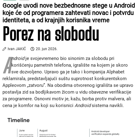
Google uvodi nove bezbednosne stege u Android
koje će od programera zahtevati novac i potvrdu
identiteta, a od krajnjih korisnika vreme
Porez na slobodu
Ivan JAKIĆ
20. jun 2026.
A
ndroid
je svojevremeno bio sinonim za slobodu pri
korišćenju pametnih telefona, igralište na kojem je skoro
sve dozvoljeno. Upravo ga je tako i kompanija Alphabet
reklamirala, predstavljajući suštu suprotnost konkurentskom
Appleovom „zatvoru”. Na obodima otvorenog igrališta se upravo
postavlja zid sa bodljikavom žicom u vidu obavezne verifikacije
za programere. Osnovni motiv je, kažu, borba protiv malvera, ali
cena je komfor na koji su korisnici
Android
sistema navikli.