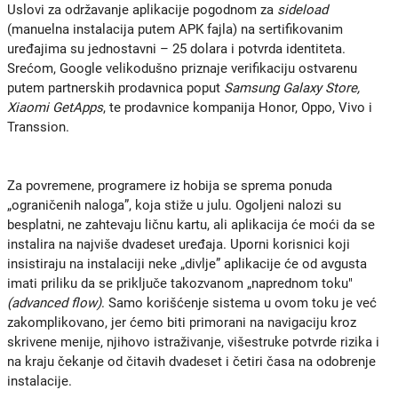
Uslovi za održavanje aplikacije pogodnom za
sideload
(manuelna instalacija putem APK fajla) na sertifikovanim
uređajima su jednostavni – 25 dolara i potvrda identiteta.
Srećom, Google velikodušno priznaje verifikaciju ostvarenu
putem partnerskih prodavnica poput
Samsung Galaxy Store,
Xiaomi GetApps
, te prodavnice kompanija Honor, Oppo, Vivo i
Transsion.
Za povremene, programere iz hobija se sprema ponuda
„ograničenih naloga”, koja stiže u julu. Ogoljeni nalozi su
besplatni, ne zahtevaju ličnu kartu, ali aplikacija će moći da se
instalira na najviše dvadeset uređaja. Uporni korisnici koji
insistiraju na instalaciji neke „divlje” aplikacije će od avgusta
imati priliku da se priključe takozvanom „naprednom toku"
(advanced flow)
. Samo korišćenje sistema u ovom toku je već
zakomplikovano, jer ćemo biti primorani na navigaciju kroz
skrivene menije, njihovo istraživanje, višestruke potvrde rizika i
na kraju čekanje od čitavih dvadeset i četiri časa na odobrenje
instalacije.