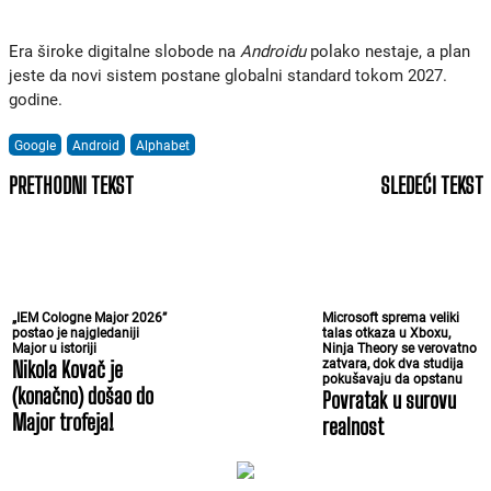
Era široke digitalne slobode na
Androidu
polako nestaje, a plan
jeste da novi sistem postane globalni standard tokom 2027.
godine.
Google
Android
Alphabet
PRETHODNI TEKST
SLEDEĆI TEKST
„IEM Cologne Major 2026”
Microsoft sprema veliki
postao je najgledaniji
talas otkaza u Xboxu,
Major u istoriji
Ninja Theory se verovatno
Nikola Kovač je
zatvara, dok dva studija
pokušavaju da opstanu
(konačno) došao do
Povratak u surovu
Major trofeja!
realnost