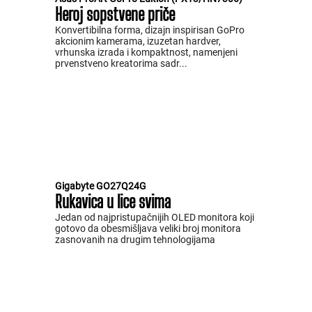
Heroj sopstvene priče
Konvertibilna forma, dizajn inspirisan GoPro
akcionim kamerama, izuzetan hardver,
vrhunska izrada i kompaktnost, namenjeni
prvenstveno kreatorima sadr...
Gigabyte GO27Q24G
Rukavica u lice svima
Jedan od najpristupačnijih OLED monitora koji
gotovo da obesmišljava veliki broj monitora
zasnovanih na drugim tehnologijama