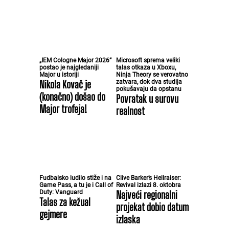
„IEM Cologne Major 2026”
Microsoft sprema veliki
postao je najgledaniji
talas otkaza u Xboxu,
Major u istoriji
Ninja Theory se verovatno
Nikola Kovač je
zatvara, dok dva studija
pokušavaju da opstanu
(konačno) došao do
Povratak u surovu
Major trofeja!
realnost
Fudbalsko ludilo stiže i na
Clive Barker’s Hellraiser:
Game Pass, a tu je i Call of
Revival izlazi 8. oktobra
Duty: Vanguard
Najveći regionalni
Talas za kežual
projekat dobio datum
gejmere
izlaska