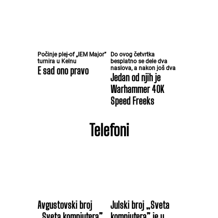
Počinje plej-of „IEM Major”
Do ovog četvrtka
turnira u Kelnu
besplatno se dele dva
E sad ono pravo
naslova, a nakon još dva
Jedan od njih je
Warhammer 40K
Speed Freeks
Telefoni
Avgustovski broj
Julski broj „Sveta
„Sveta kompjutera”
kompjutera” je u