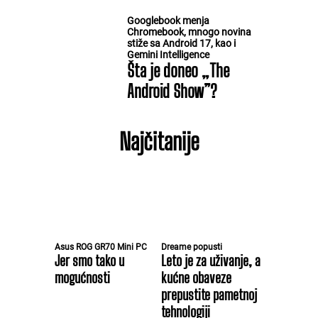
Googlebook menja
Chromebook, mnogo novina
stiže sa Android 17, kao i
Gemini Intelligence
Šta je doneo „The
Android Show”?
Najčitanije
Asus ROG GR70 Mini PC
Dreame popusti
Jer smo tako u
Leto je za uživanje, a
mogućnosti
kućne obaveze
prepustite pametnoj
tehnologiji