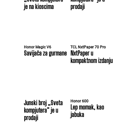
je na kioscima
prodaji
Honor Magic V6
TCL NxtPaper 70 Pro
Savijača za gurmane
NxtPaper u
kompaktnom izdanju
Junski broj „Sveta
Honor 600
Lep momak, kao
kompjutera” je u
jabuka
prodaji