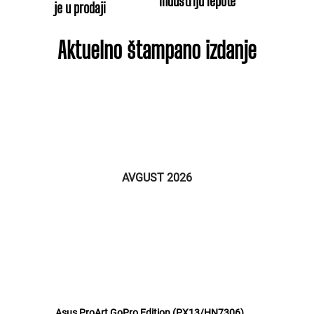
industriju lepote
je u prodaji
Aktuelno štampano izdanje
AVGUST 2026
Asus ProArt GoPro Edition (PX13/HN7306)