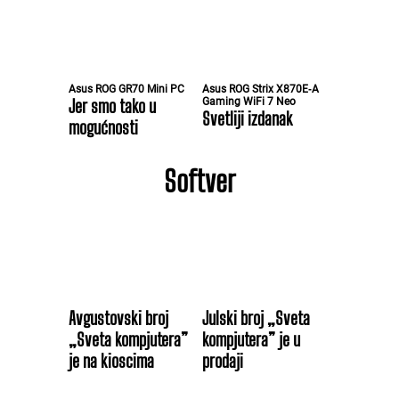
Asus ROG GR70 Mini PC
Asus ROG Strix X870E‑A
Jer smo tako u
Gaming WiFi 7 Neo
Svetliji izdanak
mogućnosti
Softver
Avgustovski broj
Julski broj „Sveta
„Sveta kompjutera”
kompjutera” je u
je na kioscima
prodaji