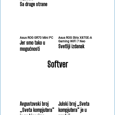
Sa druge strane
Asus ROG GR70 Mini PC
Asus ROG Strix X870E‑A
Jer smo tako u
Gaming WiFi 7 Neo
Svetliji izdanak
mogućnosti
Softver
Avgustovski broj
Julski broj „Sveta
„Sveta kompjutera”
kompjutera” je u