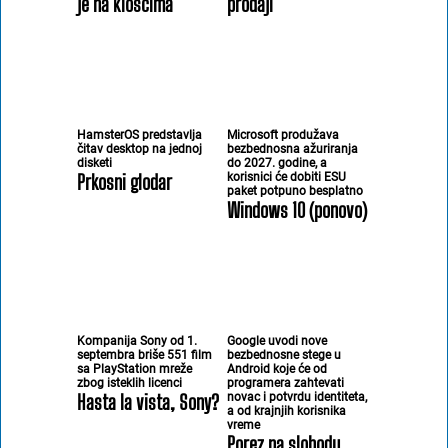
je na kioscima
prodaji
HamsterOS predstavlja
Microsoft produžava
čitav desktop na jednoj
bezbednosna ažuriranja
disketi
do 2027. godine, a
Prkosni glodar
korisnici će dobiti ESU
paket potpuno besplatno
Windows 10 (ponovo)
Kompanija Sony od 1.
Google uvodi nove
septembra briše 551 film
bezbednosne stege u
sa PlayStation mreže
Android koje će od
zbog isteklih licenci
programera zahtevati
Hasta la vista, Sony?
novac i potvrdu identiteta,
a od krajnjih korisnika
vreme
Porez na slobodu