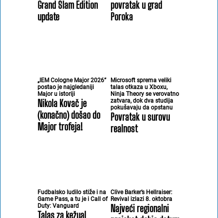
Grand Slam Edition
povratak u grad
update
Poroka
„IEM Cologne Major 2026”
Microsoft sprema veliki
postao je najgledaniji
talas otkaza u Xboxu,
Major u istoriji
Ninja Theory se verovatno
Nikola Kovač je
zatvara, dok dva studija
pokušavaju da opstanu
(konačno) došao do
Povratak u surovu
Major trofeja!
realnost
Fudbalsko ludilo stiže i na
Clive Barker’s Hellraiser:
Game Pass, a tu je i Call of
Revival izlazi 8. oktobra
Duty: Vanguard
Najveći regionalni
Talas za kežual