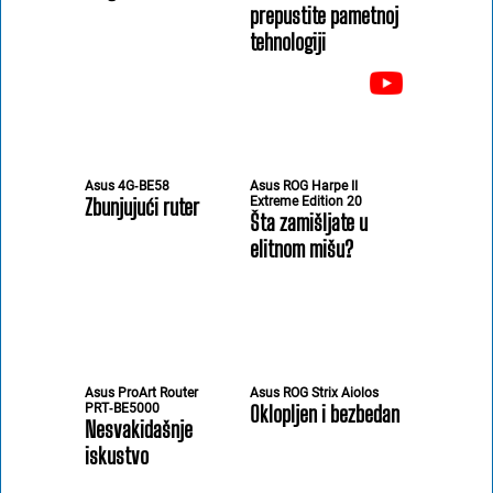
prepustite pametnoj
tehnologiji
Asus 4G‑BE58
Asus ROG Harpe II
Zbunjujući ruter
Extreme Edition 20
Šta zamišljate u
elitnom mišu?
Asus ProArt Router
Asus ROG Strix Aiolos
PRT‑BE5000
Oklopljen i bezbedan
Nesvakidašnje
iskustvo