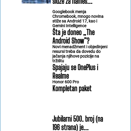
služe za nameš...
Googlebook menja
Chromebook, mnogo novina
stiže sa Android 17, kao i
Gemini Intelligence
Šta je doneo „The
Android Show”?
Novi menadžment i objedinjeni
resursi treba da dovedu do
jačanja njihove pozicije na
tržištu
Spajaju se OnePlus i
Realme
Honor 600 Pro
Kompletan paket
Jubilarni 500. broj (na
196 strana) je...