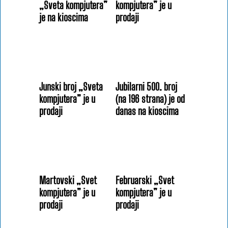
„Sveta kompjutera”
kompjutera” je u
je na kioscima
prodaji
Junski broj „Sveta
Jubilarni 500. broj
kompjutera” je u
(na 196 strana) je od
prodaji
danas na kioscima
Martovski „Svet
Februarski „Svet
kompjutera” je u
kompjutera” je u
prodaji
prodaji