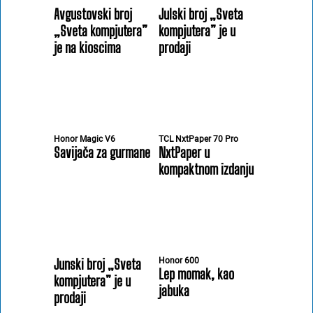
Avgustovski broj
Julski broj „Sveta
„Sveta kompjutera”
kompjutera” je u
je na kioscima
prodaji
Honor Magic V6
TCL NxtPaper 70 Pro
Savijača za gurmane
NxtPaper u
kompaktnom izdanju
Junski broj „Sveta
Honor 600
Lep momak, kao
kompjutera” je u
jabuka
prodaji