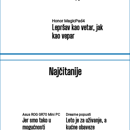
Honor MagicPad4
Lepršav kao vetar, jak
kao vepar
Najčitanije
Asus ROG GR70 Mini PC
Dreame popusti
Jer smo tako u
Leto je za uživanje, a
mogućnosti
kućne obaveze