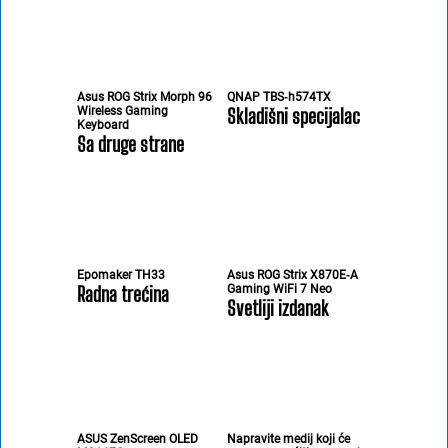
Asus ROG Strix Morph 96
QNAP TBS‑h574TX
Wireless Gaming
Skladišni specijalac
Keyboard
Sa druge strane
Epomaker TH33
Asus ROG Strix X870E‑A
Radna trećina
Gaming WiFi 7 Neo
Svetliji izdanak
ASUS ZenScreen OLED
Napravite medij koji će