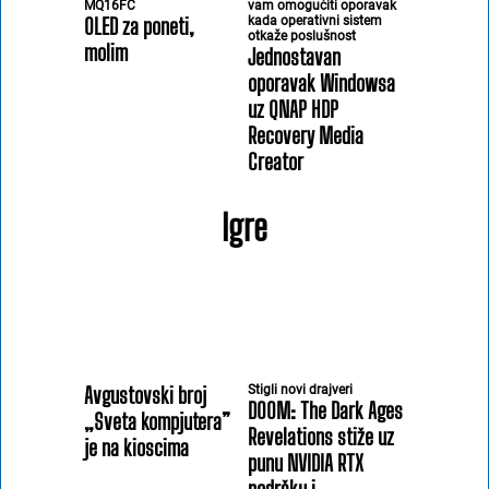
MQ16FC
vam omogućiti oporavak
OLED za poneti,
kada operativni sistem
otkaže poslušnost
molim
Jednostavan
oporavak Windowsa
uz QNAP HDP
Recovery Media
Creator
Igre
Avgustovski broj
Stigli novi drajveri
DOOM: The Dark Ages
„Sveta kompjutera”
Revelations stiže uz
je na kioscima
punu NVIDIA RTX