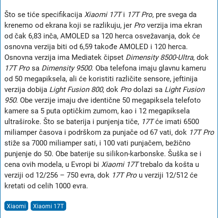
Što se tiće specifikacija
Xiaomi 17T
i
17T Pro
, pre svega da
krenemo od ekrana koji se razlikuju, jer
Pro
verzija ima ekran
od čak 6,83 inča, AMOLED sa 120 herca osvežavanja, dok će
osnovna verzija biti od 6,59 takođe AMOLED i 120 herca.
Osnovna verzija ima Mediatek čipset
Dimensity 8500-Ultra
, dok
17T Pro
sa
Dimensity 9500
. Oba telefona imaju glavnu kameru
od 50 megapiksela, ali će koristiti različite sensore, jeftinija
verzija dobija
Light Fusion 800
, dok
Pro
dolazi sa
Light Fusion
950
. Obe verzije imaju dve identične 50 megapiksela telefoto
kamere sa 5 puta optičkim zumom, kao i 12 megapiksela
ultraširoke. Što se baterija i punjenja tiče,
17T
će imati 6500
miliamper časova i podrškom za punjače od 67 vati, dok
17T Pro
stiže sa 7000 miliamper sati, i 100 vati punjačem, bežično
punjenje do 50. Obe baterije su silikon-karbonske. Šuška se i
cena ovih modela, u Evropi bi
Xiaomi 17T
trebalo da košta u
verziji od 12/256 – 750 evra, dok
17T Pro
u verziji 12/512 će
kretati od celih 1000 evra.
Xiaomi
Xiaomi 17T