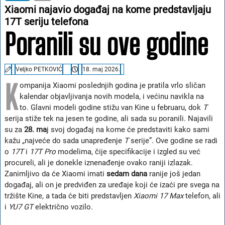
Xiaomi najavio događaj na kome predstavljaju
17T seriju telefona
Poranili su ove godine
Veljko PETKOVIĆ
18. maj 2026.
K
ompanija Xiaomi poslednjih godina je pratila vrlo sličan
kalendar objavljivanja novih modela, i većinu navikla na
to. Glavni modeli godine stižu van Kine u februaru, dok
T
serija stiže tek na jesen te godine, ali sada su poranili. Najavili
su za
28. ma
j svoj događaj na kome će predstaviti kako sami
kažu „najveće do sada unapređenje
T
serije”. Ove godine se radi
o
17T
i
17T Pro
modelima, čije specifikacije i izgled su već
procureli, ali je donekle iznenađenje ovako raniji izlazak.
Zanimljivo da će Xiaomi imati
sedam dana
ranije još jedan
događaj, ali on je predviđen za uređaje koji će izaći pre svega na
tržište Kine, a tada će biti predstavljen
Xiaomi 17 Max
telefon, ali
i
YU7 GT
električno vozilo.