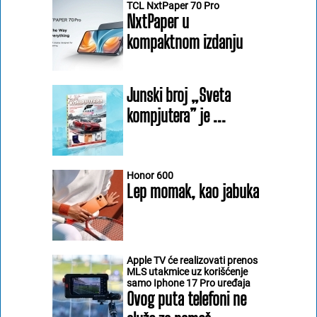
TCL NxtPaper 70 Pro
NxtPaper u
kompaktnom izdanju
Junski broj „Sveta
kompjutera” je ...
Honor 600
Lep momak, kao jabuka
Apple TV će realizovati prenos
MLS utakmice uz korišćenje
samo Iphone 17 Pro uređaja
Ovog puta telefoni ne