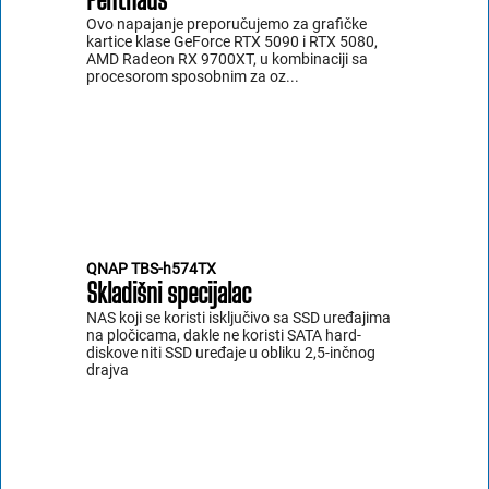
Ovo napajanje preporučujemo za grafičke
kartice klase GeForce RTX 5090 i RTX 5080,
AMD Radeon RX 9700XT, u kombinaciji sa
procesorom sposobnim za oz...
QNAP TBS-h574TX
Skladišni specijalac
NAS koji se koristi isključivo sa SSD uređajima
na pločicama, dakle ne koristi SATA hard-
diskove niti SSD uređaje u obliku 2,5-inčnog
drajva