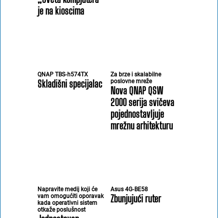
je na kioscima
QNAP TBS‑h574TX
Za brze i skalabilne
Skladišni specijalac
poslovne mreže
Nova QNAP QSW
2000 serija svičeva
pojednostavljuje
mrežnu arhitekturu
Napravite medij koji će
Asus 4G‑BE58
vam omogućiti oporavak
Zbunjujući ruter
kada operativni sistem
otkaže poslušnost