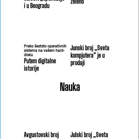
zeleno
i u Beogradu
Preko šeststo operativnih
Junski broj „Sveta
sistema na vašem hard-
kompjutera” je u
disku
Putem digitalne
prodaji
istorije
Nauka
Avgustovski broj
Julski broj „Sveta