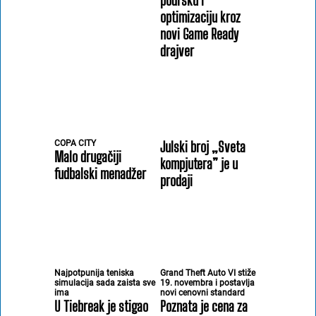
podršku i
optimizaciju kroz
novi Game Ready
drajver
COPA CITY
Julski broj „Sveta
Malo drugačiji
kompjutera” je u
fudbalski menadžer
prodaji
Najpotpunija teniska
Grand Theft Auto VI stiže
simulacija sada zaista sve
19. novembra i postavlja
ima
novi cenovni standard
U Tiebreak je stigao
Poznata je cena za