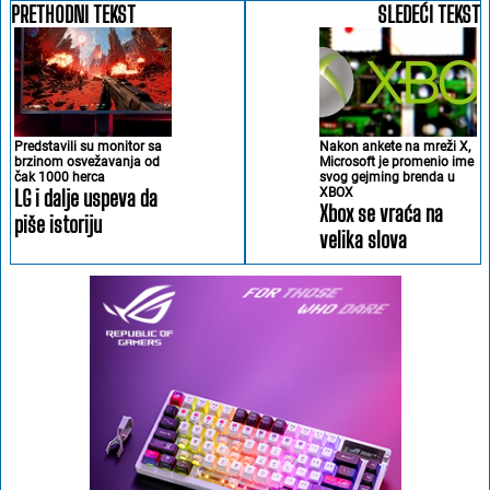
PRETHODNI TEKST
SLEDEĆI TEKST
Predstavili su monitor sa
Nakon ankete na mreži X,
brzinom osvežavanja od
Microsoft je promenio ime
čak 1000 herca
svog gejming brenda u
LG i dalje uspeva da
XBOX
Xbox se vraća na
piše istoriju
velika slova