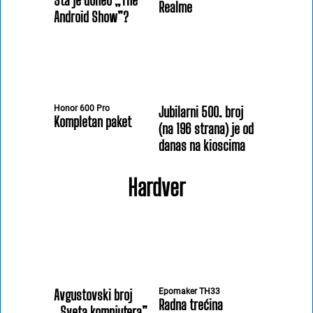
Šta je doneo „The
Realme
Android Show”?
Honor 600 Pro
Jubilarni 500. broj
Kompletan paket
(na 196 strana) je od
danas na kioscima
Hardver
Avgustovski broj
Epomaker TH33
Radna trećina
„Sveta kompjutera”