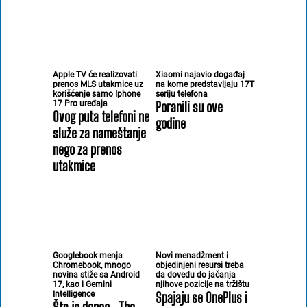
Apple TV će realizovati
Xiaomi najavio događaj
prenos MLS utakmice uz
na kome predstavljaju 17T
korišćenje samo Iphone
seriju telefona
17 Pro uređaja
Poranili su ove
Ovog puta telefoni ne
godine
služe za nameštanje
nego za prenos
utakmice
Googlebook menja
Novi menadžment i
Chromebook, mnogo
objedinjeni resursi treba
novina stiže sa Android
da dovedu do jačanja
17, kao i Gemini
njihove pozicije na tržištu
Intelligence
Spajaju se OnePlus i