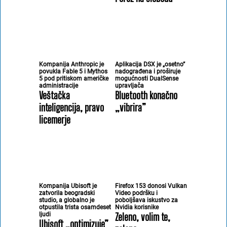
Kompanija Anthropic je
Aplikacija DSX je „osetno”
povukla Fable 5 i Mythos
nadograđena i proširuje
5 pod pritiskom američke
mogućnosti DualSense
administracije
upravljača
Veštačka
Bluetooth konačno
inteligencija, pravo
„vibrira”
licemerje
Kompanija Ubisoft je
Firefox 153 donosi Vulkan
zatvorila beogradski
Video podršku i
studio, a globalno je
poboljšava iskustvo za
otpustila trista osamdeset
Nvidia korisnike
ljudi
Zeleno, volim te,
Ubisoft „optimizuje”