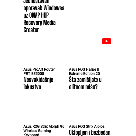
Jednostavan
oporavak Windowsa
uz QNAP HDP
Recovery Media
Creator
Asus ProArt Router
Asus ROG Harpe II
PRT‑BE5000
Extreme Edition 20
Nesvakidašnje
Šta zamišljate u
iskustvo
elitnom mišu?
Asus ROG Strix Morph 96
Asus ROG Strix Aiolos
Wireless Gaming
Oklopljen i bezbedan
Keyboard