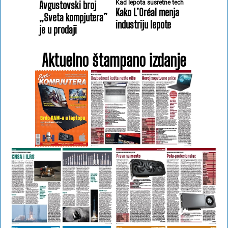
Avgustovski broj
Kad lepota susretne tech
Kako L’Oréal menja
„Sveta kompjutera”
industriju lepote
je u prodaji
Aktuelno štampano izdanje