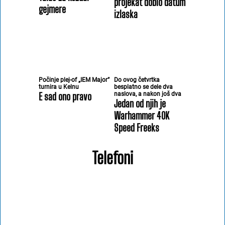
projekat dobio datum
gejmere
izlaska
Počinje plej-of „IEM Major”
Do ovog četvrtka
turnira u Kelnu
besplatno se dele dva
E sad ono pravo
naslova, a nakon još dva
Jedan od njih je
Warhammer 40K
Speed Freeks
Telefoni