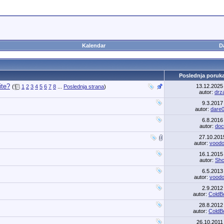
Kalendar
D
Poslednja poruk
ite?
13.12.202
(
1
2
3
4
5
6
7
8
...
Poslednja strana
)
autor:
drz
9.3.201
autor:
dare
6.8.201
autor:
doc
27.10.20
autor:
vood
16.1.201
autor:
Sh
6.5.201
autor:
vood
2.9.201
autor:
ColdB
28.8.201
autor:
ColdB
26.10.201