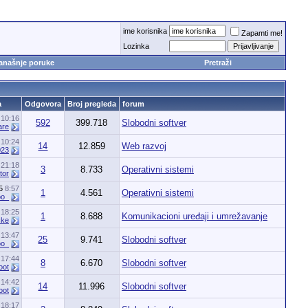
ime korisnika
Zapamti me!
Lozinka
anašnje poruke
Pretraži
a
Odgovora
Broj pregleda
forum
5
10:16
592
399.718
Slobodni softver
are
7
10:24
14
12.859
Web razvoj
023
6
21:18
3
8.733
Operativni sistemi
tor
15
8:57
1
4.561
Operativni sistemi
oo_
5
18:25
1
8.688
Komunikacioni uređaji i umrežavanje
cke
3
13:47
25
9.741
Slobodni softver
oo_
2
17:44
8
6.670
Slobodni softver
oot
2
14:42
14
11.996
Slobodni softver
oot
1
18:17