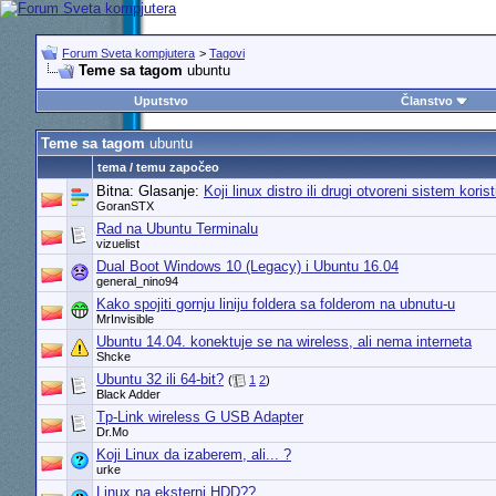
Forum Sveta kompjutera
>
Tagovi
Teme sa tagom
ubuntu
Uputstvo
Članstvo
Teme sa tagom
ubuntu
tema / temu započeo
Bitna: Glasanje:
Koji linux distro ili drugi otvoreni sistem korist
GoranSTX
Rad na Ubuntu Terminalu
vizuelist
Dual Boot Windows 10 (Legacy) i Ubuntu 16.04
general_nino94
Kako spojiti gornju liniju foldera sa folderom na ubnutu-u
MrInvisible
Ubuntu 14.04. konektuje se na wireless, ali nema interneta
Shcke
Ubuntu 32 ili 64-bit?
(
1
2
)
Black Adder
Tp-Link wireless G USB Adapter
Dr.Mo
Koji Linux da izaberem, ali... ?
urke
Linux na eksterni HDD??