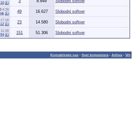
3
8.849
Slobodni softver
10
10
4:39
49
16.627
Slobodni softver
nik
0
17:18
23
14.580
Slobodni softver
a12
9
11:08
151
51.306
Slobodni softver
-94
Kontaktirajte nas
-
Svet kompjutera
-
Arhiva
-
Vrh