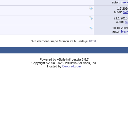
autor:
maxx
1.7.20
autor:
bvit
21.1.201
autor:
n
10.10.200
autor:
Ivan
Sva vremena su po Griniču +2 h. Sada je
10:31
.
Powered by vBulletin® verzija 3.8.7
Copyright ©2000–2026, vBulletin Solutions, Inc.
Hosted by
Beograd.com