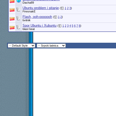
Dacha89
Ubuntu problem i pitanje
(
1
2
3
)
FiresnakE
Flash, ooh-ooooooh
(
1
2
)
bvitnik
Spor Ubuntu i Xubuntu
(
1
2
3
4
5
6
7
8
)
blast beat