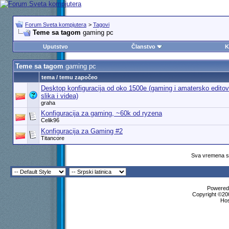
Forum Sveta kompjutera
>
Tagovi
Teme sa tagom
gaming pc
Uputstvo
Članstvo
K
Teme sa tagom
gaming pc
tema / temu započeo
Desktop konfiguracija od oko 1500e (gaming i amatersko editov
slika i videa)
graha
Konfiguracija za gaming, ~60k od ryzena
Celik96
Konfiguracija za Gaming #2
Titancore
Sva vremena su
Powered 
Copyright ©200
Ho