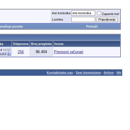
ime korisnika
Zapamti me!
Lozinka
anašnje poruke
Pretraži
ka
Odgovora
Broj pregleda
forum
14
16:52
256
96.404
Prenosni računari
izard
Kontaktirajte nas
-
Svet kompjutera
-
Arhiva
-
Vrh