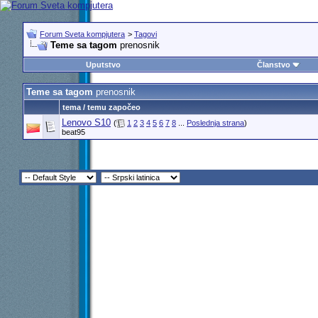
Forum Sveta kompjutera
>
Tagovi
Teme sa tagom
prenosnik
Uputstvo
Članstvo
Teme sa tagom
prenosnik
tema / temu započeo
Lenovo S10
(
1
2
3
4
5
6
7
8
...
Poslednja strana
)
beat95