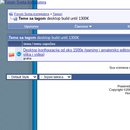
Forum Sveta kompjutera
>
Tagovi
Teme sa tagom
desktop build until 1300€
Uputstvo
Članstvo
K
Teme sa tagom
desktop build until 1300€
tema / temu započeo
Desktop konfiguracija od oko 1500e (gaming i amatersko editov
slika i videa)
graha
Sva vremena s
Powered 
Copyright ©200
Ho