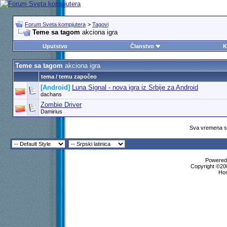
Forum Sveta kompjutera
>
Tagovi
Teme sa tagom
akciona igra
Uputstvo
Članstvo
K
Teme sa tagom
akciona igra
tema / temu započeo
[Android]
Luna Signal - nova igra iz Srbije za Android
dachans
Zombie Driver
Damirius
Sva vremena su
Powered 
Copyright ©200
Ho