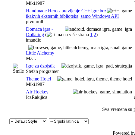
Miki1987
Handmade Hero - pravljenje C++ igre bez
ikakvih eksternih biblioteka, samo Windows API
pivonroll
Domaca igra -
Dollaring
(
1
2
)
imandic
Little Alchemy
M.C.
Igre za dzojstik
Stefan programer
Theme Hotel
Miki1987
Air Hockey
IcaRakijica
Sva vremena su p
Powered by 