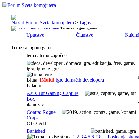
Forum Sveta kompjutera
>
Tagovi
Teme sa tagom
game
Uputstvo
Članstvo
Kalend
Teme sa tagom
game
tema / temu započeo
Bitna:
[Multi]
Igre domaćih developera
Paladin
Asus Tuf Gaming Capture
Box
ibanezac1
Contra: Rogue
Corps
CTOJAH
Banished
(
1
2
3
4
5
6
7
8
...
Poslednja stran