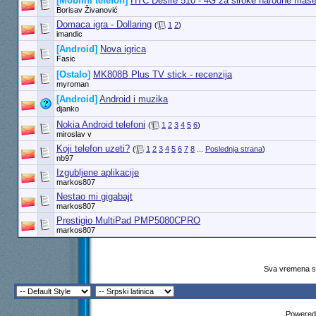
[Mobilni telefon]
HTC Desire 510 - 4G za široke narodne mas
Borisav Živanović
Domaca igra - Dollaring
(
1
2
)
imandic
[Android]
Nova igrica
Fasic
[Ostalo]
MK808B Plus TV stick - recenzija
myroman
[Android]
Android i muzika
djanko
Nokia Android telefoni
(
1
2
3
4
5
6
)
miroslav v
Koji telefon uzeti?
(
1
2
3
4
5
6
7
8
...
Poslednja strana
)
nb97
Izgubljene aplikacije
markos807
Nestao mi gigabajt
markos807
Prestigio MultiPad PMP5080CPRO
markos807
Sva vremena su
Powered 