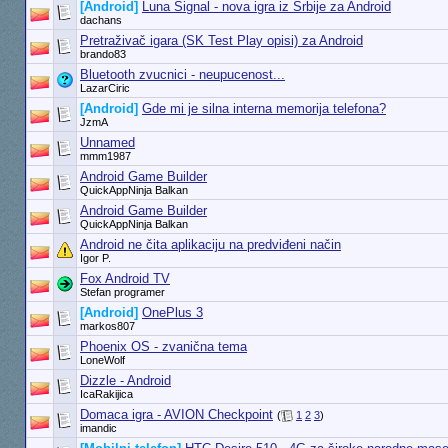
[Android]
Luna Signal - nova igra iz Srbije za Android
dachans
Pretraživač igara (SK Test Play opisi) za Android
brando83
Bluetooth zvucnici - neupucenost...
LazarCiric
[Android]
Gde mi je silna interna memorija telefona?
JzmA
Unnamed
mmm1987
Android Game Builder
QuickAppNinja Balkan
Android Game Builder
QuickAppNinja Balkan
Android ne čita aplikaciju na predviđeni način
Igor P.
Fox Android TV
Stefan programer
[Android]
OnePlus 3
markos807
Phoenix OS - zvanična tema
LoneWolf
Dizzle - Android
IcaRakijica
Domaca igra - AVION Checkpoint
(
1
2
3
)
imandic