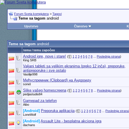
Forum Sveta kompjutera
>
Tagovi
Teme sa tagom
android
Uputstvo
Članstvo
K
Teme sa tagom
android
tema / temu započeo
Android igre, nove i stare!
(
1
2
3
4
5
6
7
8
...
Poslednja strana
)
King SRB
Valjani tableti sa velikim ekranima (preko 12 inča), preporuke,
antipreporuke i sve ostalo
Vasilije998
Међуспремник (Clipboard) на Андроиду
sonet
Slike vašeg homescreena
(
1
2
3
4
5
6
7
8
...
Poslednja strana
)
pedjastudio84
Gamepad za telefon
Aibo
[Android]
Preporuka aplikacija
(
1
2
3
4
5
6
7
8
...
Poslednja strana
LoneWolf
[Android]
Assault Lite - besplatna akciona igra
dachans