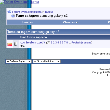
Forum Sveta kompjutera
>
Tagovi
Teme sa tagom
samsung galaxy s2
Uputstvo
Članstvo
K
Teme sa tagom
samsung galaxy s2
tema / temu započeo
Koji telefon uzeti?
(
1
2
3
4
5
6
7
8
...
Poslednja strana
)
nb97
Sva vremena su
Powered 
Copyright ©200
Ho