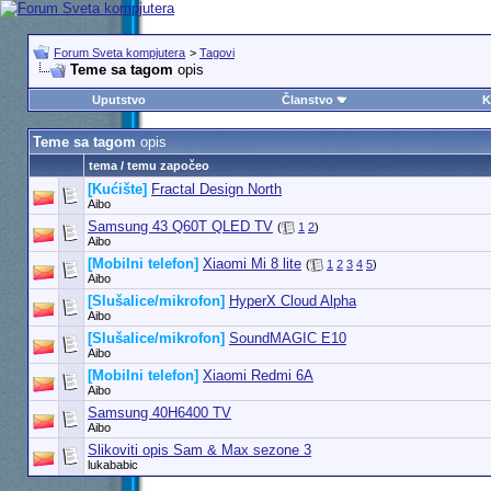
Forum Sveta kompjutera
>
Tagovi
Teme sa tagom
opis
Uputstvo
Članstvo
K
Teme sa tagom
opis
tema / temu započeo
[Kućište]
Fractal Design North
Aibo
Samsung 43 Q60T QLED TV
(
1
2
)
Aibo
[Mobilni telefon]
Xiaomi Mi 8 lite
(
1
2
3
4
5
)
Aibo
[Slušalice/mikrofon]
HyperX Cloud Alpha
Aibo
[Slušalice/mikrofon]
SoundMAGIC E10
Aibo
[Mobilni telefon]
Xiaomi Redmi 6A
Aibo
Samsung 40H6400 TV
Aibo
Slikoviti opis Sam & Max sezone 3
lukababic