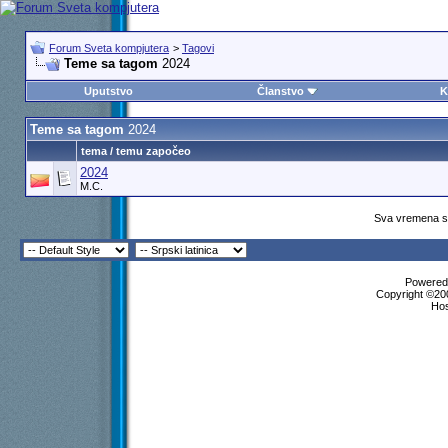
Forum Sveta kompjutera
>
Tagovi
Teme sa tagom
2024
Uputstvo
Članstvo
K
Teme sa tagom
2024
tema / temu započeo
2024
M.C.
Sva vremena su
Powered 
Copyright ©200
Ho