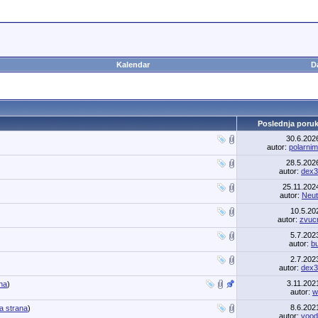
Kalendar
D
Poslednja poru
30.6.20
autor:
polarni
28.5.20
autor:
dex3
25.11.20
autor:
Neut
10.5.2
autor:
zvuc
5.7.20
autor:
b
2.7.20
autor:
dex3
3.11.20
na
)
autor:
w
8.6.20
a strana
)
autor:
vood