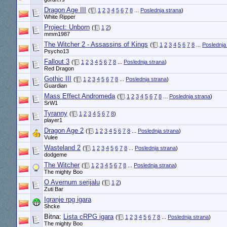
Dragon Age III
(
1
2
3
4
5
6
7
8
...
Poslednja strana
)
White Ripper
Project: Unborn
(
1
2
)
mmm1987
The Witcher 2 - Assassins of Kings
(
1
2
3
4
5
6
7
8
...
Poslednja
Psycho13
Fallout 3
(
1
2
3
4
5
6
7
8
...
Poslednja strana
)
Red Dragon
Gothic III
(
1
2
3
4
5
6
7
8
...
Poslednja strana
)
Guardian
Mass Effect Andromeda
(
1
2
3
4
5
6
7
8
...
Poslednja strana
)
SrW1
Tyranny
(
1
2
3
4
5
6
7
8
)
player1
Dragon Age 2
(
1
2
3
4
5
6
7
8
...
Poslednja strana
)
Vulee
Wasteland 2
(
1
2
3
4
5
6
7
8
...
Poslednja strana
)
dodgeme
The Witcher
(
1
2
3
4
5
6
7
8
...
Poslednja strana
)
The mighty Boo
O Avernum serijalu
(
1
2
)
Zuti Bar
Igranje rpg igara
Shcke
Bitna:
Lista cRPG igara
(
1
2
3
4
5
6
7
8
...
Poslednja strana
)
The mighty Boo