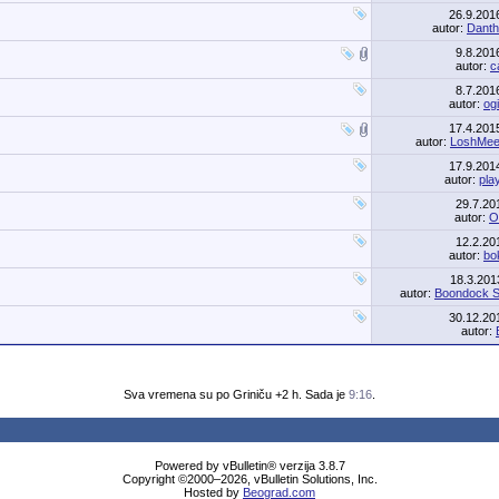
26.9.20
autor:
Dant
9.8.20
autor:
c
8.7.20
autor:
og
17.4.20
autor:
LoshMee
17.9.20
autor:
pla
29.7.2
autor:
O
12.2.2
autor:
bo
18.3.20
autor:
Boondock S
30.12.2
autor:
Sva vremena su po Griniču +2 h. Sada je
9:16
.
Powered by vBulletin® verzija 3.8.7
Copyright ©2000–2026, vBulletin Solutions, Inc.
Hosted by
Beograd.com