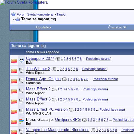
Forum Sveta kompjutera
>
Tagovi
Teme sa tagom
rpg
Uputstvo
Članstvo
Teme sa tagom
rpg
tema / temu započeo
Cyberpunk 2077
(
1
2
3
4
5
6
7
8
...
Poslednja strana
)
Exia
The Witcher 3
(
1
2
3
4
5
6
7
8
...
Poslednja strana
)
White Ripper
Dragon Age: Origins
(
1
2
3
4
5
6
7
8
...
Poslednja strana
)
Sarmatian
Mass Effect 2
(
1
2
3
4
5
6
7
8
...
Poslednja strana
)
White Ripper
Mass Effect 3
(
1
2
3
4
5
6
7
8
...
Poslednja strana
)
White Ripper
Mass Effect PC version
(
1
2
3
4
5
6
7
8
...
Poslednja strana
)
WU TANG CLAN
Bitna: Glasanje:
Omiljeni cRPG
(
1
2
3
4
5
6
7
8
...
Poslednja stra
Eni
Vampire the Masquerade: Bloodlines
(
1
2
3
4
5
6
7
8
...
Poslednj
goran.rs