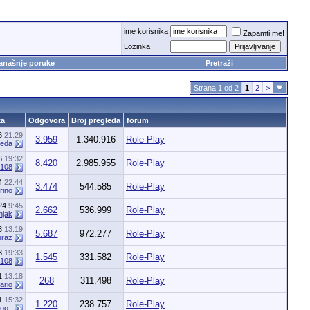
ime korisnika
Zapamti me!
Lozinka
anašnje poruke
Pretraži
Strana 1 od 2
1
2
>
ka
Odgovora
Broj pregleda
forum
26
21:29
3.959
1.340.916
Role-Play
meda
26
19:32
8.420
2.985.955
Role-Play
108
24
22:44
3.474
544.585
Role-Play
rino
024
9:45
2.662
536.999
Role-Play
njak
23
13:19
5.687
972.277
Role-Play
uraz
23
19:33
1.545
331.582
Role-Play
108
21
13:18
268
311.498
Role-Play
ario
21
15:32
1.220
238.757
Role-Play
oo_