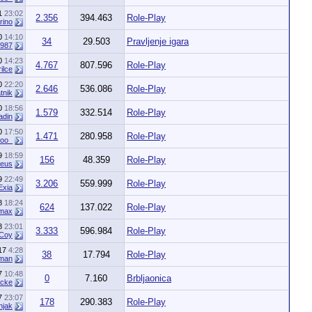
21
23:02
2.356
394.463
Role-Play
rino
20
14:10
34
29.503
Pravljenje igara
987
20
14:23
4.767
807.596
Role-Play
ilce
20
22:20
2.646
536.086
Role-Play
tnik
20
18:56
1.579
332.514
Role-Play
adin
20
17:50
1.471
280.958
Role-Play
oo_
19
18:59
156
48.359
Role-Play
heus
19
22:49
3.206
559.999
Role-Play
Exia
18
18:24
624
137.022
Role-Play
max
18
23:01
3.333
596.984
Role-Play
Coy
017
4:28
38
17.794
Role-Play
man
17
10:48
0
7.160
Brbljaonica
cke
17
23:07
178
290.383
Role-Play
njak