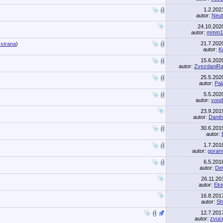
1.2.20
autor:
Neut
24.10.20
autor:
mmm1
21.7.20
 strana
)
autor:
Kr
15.6.20
autor:
ZvezdaniRa
25.5.20
autor:
Pal
5.5.20
autor:
vood
23.9.20
autor:
Dant
30.6.20
autor:
1.7.20
autor:
goran
6.5.20
autor:
De
26.11.2
autor:
Eki
16.8.20
autor:
Sh
12.7.20
autor:
zvuc