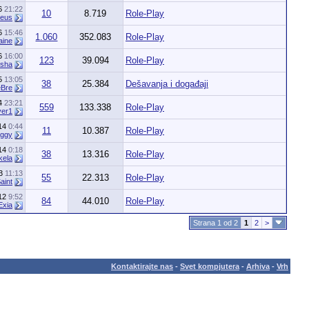
16
21:22
10
8.719
Role-Play
heus
16
15:46
1.060
352.083
Role-Play
aine
16
16:00
123
39.094
Role-Play
isha
15
13:05
38
25.384
Dešavanja i događaji
Bre
14
23:21
559
133.338
Role-Play
yer1
014
0:44
11
10.387
Role-Play
ggy
014
0:18
38
13.316
Role-Play
kela
13
11:13
55
22.313
Role-Play
aint
012
9:52
84
44.010
Role-Play
Exia
Strana 1 od 2
1
2
>
Kontaktirajte nas
-
Svet kompjutera
-
Arhiva
-
Vrh