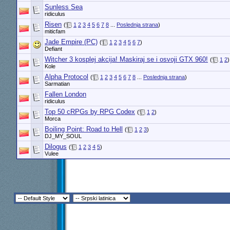
Sunless Sea
ridiculus
Risen
(
1
2
3
4
5
6
7
8
...
Poslednja strana
)
miticfam
Jade Empire (PC)
(
1
2
3
4
5
6
7
)
Defiant
Witcher 3 kosplej akcija! Maskiraj se i osvoji GTX 960!
(
1
2
)
Kole
Alpha Protocol
(
1
2
3
4
5
6
7
8
...
Poslednja strana
)
Sarmatian
Fallen London
ridiculus
Top 50 cRPGs by RPG Codex
(
1
2
)
Morca
Boiling Point: Road to Hell
(
1
2
3
)
DJ_MY_SOUL
Dilogus
(
1
2
3
4
5
)
Vulee