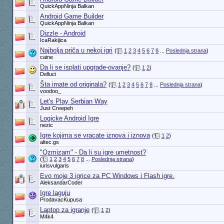
QuickAppNinja Balkan
Android Game Builder
QuickAppNinja Balkan
Dizzle - Android
IcaRakijica
Najbolja priča u nekoj igri
(
1
2
3
4
5
6
7
8
...
Poslednja strana
)
caine
Da li se isplati upgrade-ovanje?
(
1
2
)
Delluci
Šta imate od originala?
(
1
2
3
4
5
6
7
8
...
Poslednja strana
)
voodoo_
Let's Play Serbian Way
Just Creepeh
Logicke Android Igre
nezic
Igre kojima se vracate iznova i iznova
(
1
2
)
altec.gs
"Qzmizam" - Da li su igre umetnost?
(
1
2
3
4
5
6
7
8
...
Poslednja strana
)
iurisvulgaris
Evo moje 3 igrice za PC Windows i Flash igre.
AleksandarCoder
Igre laguju
ProdavacKupusa
Laptop za igranje
(
1
2
)
M4k4