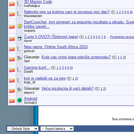
3D Master Code
IcaRakijica
Nabrojte igre sa kojima vam je osvanuo nov dan?
(
1
2
3
4
5
6
)
Wastelander
DartCruncher, moj program za pracenje rezultata u pikadu. Suge
kritike saveti...
stuparic
Čuste li OVO?! (Štetnost igara)
(
1
2
3
4
5
6
7
8
...
Poslednja stran
Auror
New game: Online South Africa 2010
godzan
Glasanje:
Koje vas vrste igara najviše iznerviraju?
(
1
2
3
)
Stef
Gaming konf...
(
1
2
3
4
5
6
)
DylaN
koji je najbolji os za igre
(
1
2
)
Kojic_M
Glasanje:
Veća rezolucija ili veći detalji?
(
1
2
)
player1
Android
Schnak3
Sva vremena su