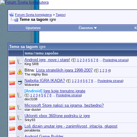
Forum Sveta kompjutera
>
Tagovi
Teme sa tagom
igre
Uputstvo
Članstvo
K
Teme sa tagom
igre
tema / temu započeo
Android igre, nove i stare!
(
1
2
3
4
5
6
7
8
...
Poslednja strana
)
King SRB
Bitna:
Lista strateških igara 1998-2007
(
1
2
3
4
)
The mighty Boo
Najbolja IGRA IKADA?
(
1
2
3
4
5
6
7
8
...
Poslednja strana
)
Wolverine
[Android]
Igre koje trenutno igrate
(
1
2
3
4
5
6
7
8
...
Poslednja strana
)
dex3108
Microsoft Store nalozi sa igrama, bezbedno?
star-duster
Ukloniti xbox 360/one podrsku iz igre
Srky93
Loš dizajn unutar igre - zanimljivost, iritacija, glupost
perablenta
Android Game Builder