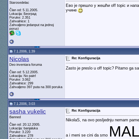
Starosedelac
Ево је прешло у жешћи off topic и на
учине
Član od: 5.11.2005.
Lokacija: Београд
Poruke: 2.351
Zahvalnice: 1
Zahvaljeno jedanput na jednoj
poruci
7.1.2006, 1:39
Nicolas
Re: Konfiguracija
Deo inventara foruma
Zasto je preslo u off topic? Pitamo ga s
Član od: 5.12.2005.
Lokacija: No pain!
Poruke: 3.062
Zahvalnice: 299
Zahvaljeno 397 puta na 300 poruka
7.1.2006, 3:03
sasha vukelic
Re: Konfiguracija
Banned
NikolaS, na ovo posljednju nemam pam
Član od: 20.12.2005.
MA
Lokacija: banjaluka
Poruke: 3.220
a i meni se cini da smo
Zahvalnice: 278