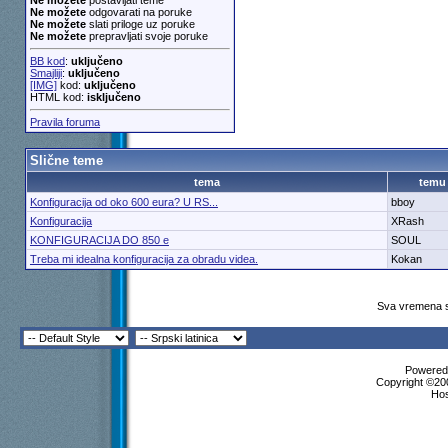
Ne možete
postavljati teme
Ne možete
odgovarati na poruke
Ne možete
slati priloge uz poruke
Ne možete
prepravljati svoje poruke
BB kod
:
uključeno
Smajliji
:
uključeno
[IMG]
kod:
uključeno
HTML kod:
isključeno
Pravila foruma
Slične teme
tema
temu
Konfiguracija od oko 600 eura? U RS...
bboy
Konfiguracija
XRash
KONFIGURACIJA DO 850 e
SOUL
Treba mi idealna konfiguracija za obradu videa.
Kokan
Sva vremena s
Powered 
Copyright ©200
Ho