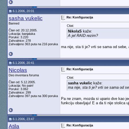
6.1.2006, 20:01
sasha vukelic
Re: Konfiguracija
Banned
Citat:
Član od: 20.12.2005.
NikolaS
kaže:
Lokacija: banjaluka
A jel RAID rezim?
Poruke: 3.220
Zahvalnice: 278
Zahvaljeno 363 puta na 216 poruka
ma nije, sta ti je? vrti se sama od sebe,
6.1.2006, 20:41
Nicolas
Re: Konfiguracija
Deo inventara foruma
Citat:
Član od: 5.12.2005.
sasha vukelic
kaže:
Lokacija: No pain!
ma nije, sta ti je? vrti se sama od s
Poruke: 3.062
Zahvalnice: 299
Zahvaljeno 397 puta na 300 poruka
Pa ne znam, mozda si upario dve kao je
funkciju obavljaju! E a da ti nije stolica 
6.1.2006, 23:47
Atila
Re: Konfiguracija