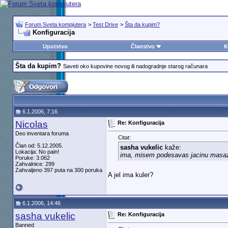
Forum Sveta kompjutera
>
Test Drive
>
Šta da kupim?
Konfiguracija
Uputstvo
Članstvo
K
Šta da kupim?
Saveti oko kupovine novog ili nadogradnje starog računara
6.1.2006, 7:16
Nicolas
Re: Konfiguracija
Deo inventara foruma
Citat:
Član od: 5.12.2005.
sasha vukelic
kaže:
Lokacija: No pain!
ima, misem podesavas jacinu masa
Poruke: 3.062
Zahvalnice: 299
Zahvaljeno 397 puta na 300 poruka
A jel ima kuler?
6.1.2006, 14:46
sasha vukelic
Re: Konfiguracija
Banned