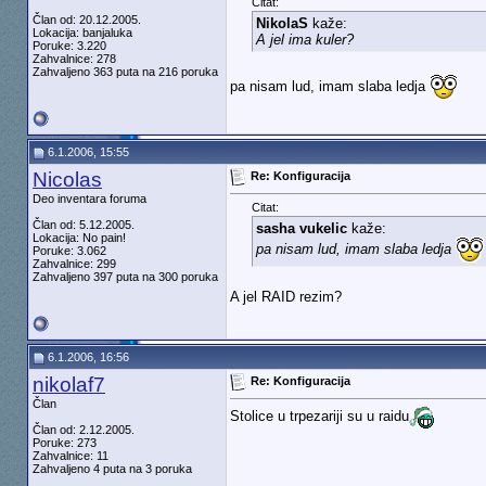
Citat:
Član od: 20.12.2005.
NikolaS
kaže:
Lokacija: banjaluka
A jel ima kuler?
Poruke: 3.220
Zahvalnice: 278
Zahvaljeno 363 puta na 216 poruka
pa nisam lud, imam slaba ledja
6.1.2006, 15:55
Nicolas
Re: Konfiguracija
Deo inventara foruma
Citat:
Član od: 5.12.2005.
sasha vukelic
kaže:
Lokacija: No pain!
pa nisam lud, imam slaba ledja
Poruke: 3.062
Zahvalnice: 299
Zahvaljeno 397 puta na 300 poruka
A jel RAID rezim?
6.1.2006, 16:56
nikolaf7
Re: Konfiguracija
Član
Stolice u trpezariji su u raidu
Član od: 2.12.2005.
Poruke: 273
Zahvalnice: 11
Zahvaljeno 4 puta na 3 poruka