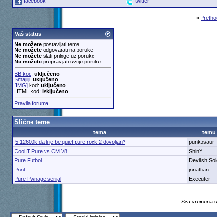
facebook
twitter
«
Pretho
Vaš status
Ne možete
postavljati teme
Ne možete
odgovarati na poruke
Ne možete
slati priloge uz poruke
Ne možete
prepravljati svoje poruke
BB kod
:
uključeno
Smajliji
:
uključeno
[IMG]
kod:
uključeno
HTML kod:
isključeno
Pravila foruma
Slične teme
tema
temu
i5 12600k da li je be quiet pure rock 2 dovoljan?
punkosaur
CoolIT Pure vs CM V8
ShinY
Pure Futbol
Devilish Sol
Pool
jonathan
Pure Pwnage serijal
Executer
Sva vremena su