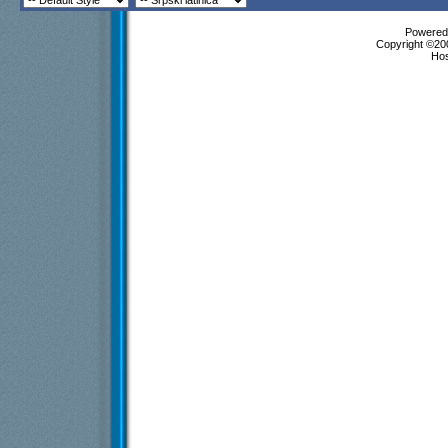
Powered 
Copyright ©200
Ho