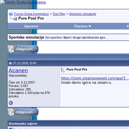
Forum Sveta kompjutera
>
Test Play
>
Sportske simulacije
Pure Pool Pro
Uputstvo
Članstvo
K
Sportske simulacije
Svi sportovi, fliperi i druge takmičarske igre...
27.12.2025, 8:49
Acanen
Pure Pool Pro
Starosedelac
https://store.steampowered.com/app/3..
Imate demo igrice na steam-u.
Član od: 5.12.2007.
Poruke: 2.557
Zahvalnice: 285
Zahvaljeno 1.343 puta na 976
poruka
Bookmarks sajtovi