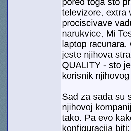
pored toga sto pr
televizore, extra
prociscivave vad
narukvice, Mi Tesl
laptop racunara.
jeste njihova st
QUALITY - sto je
korisnik njihovog
Sad za sada su sa
njihovoj kompanij
tako. Pa evo kako
konfiguracija biti: