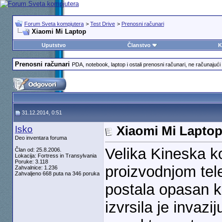
Forum Sveta kompjutera
>
Test Drive
>
Prenosni računari
Xiaomi Mi Laptop
Uputstvo
Članstvo
K
Prenosni računari
PDA, notebook, laptop i ostali prenosni računari, ne računajući 
31.12.2014, 0:51
Isko
Xiaomi Mi Lapto
Deo inventara foruma
Velika Kineska k
Član od: 25.8.2006.
Lokacija: Fortress in Transylvania
Poruke: 3.118
proizvodnjom tele
Zahvalnice: 1.236
Zahvaljeno 668 puta na 346 poruka
postala opasan k
izvrsila je invaz