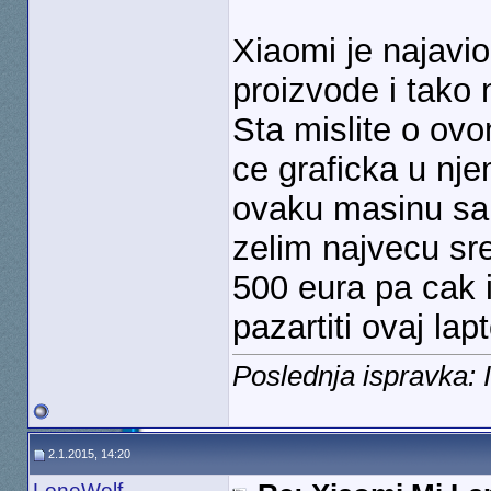
Xiaomi je najavio
proizvode i tako 
Sta mislite o ov
ce graficka u nje
ovaku masinu sa 
zelim najvecu s
500 eura pa cak 
pazartiti ovaj la
Poslednja ispravka: 
2.1.2015, 14:20
LoneWolf