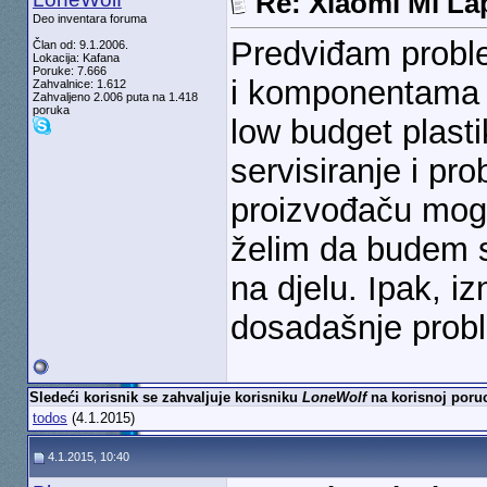
Re: Xiaomi Mi La
Deo inventara foruma
Predviđam probl
Član od: 9.1.2006.
Lokacija: Kafana
Poruke: 7.666
i komponentama k
Zahvalnice: 1.612
Zahvaljeno 2.006 puta na 1.418
poruka
low budget plast
servisiranje i pr
proizvođaču mogl
želim da budem s
na djelu. Ipak, i
dosadašnje prob
Sledeći korisnik se zahvaljuje korisniku
LoneWolf
na korisnoj poruc
todos
(4.1.2015)
4.1.2015, 10:40