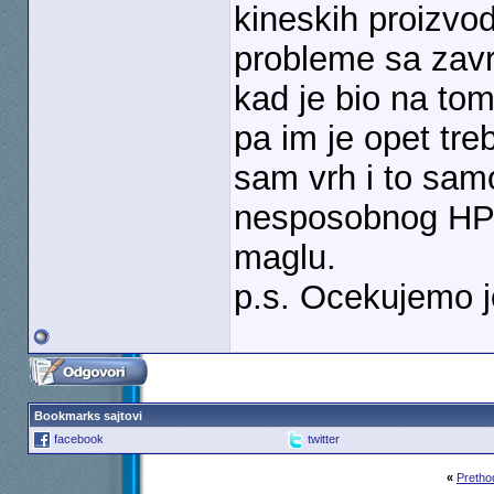
kineskih proizvo
probleme sa zav
kad je bio na to
pa im je opet tr
sam vrh i to sam
nesposobnog HP-a
maglu.
p.s. Ocekujemo j
Bookmarks sajtovi
facebook
twitter
«
Pretho