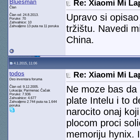
Bluesman
Re: Xiaomi Mi La
Član
Upravo si opisa
Član od: 24.8.2013.
Poruke: 70
Zahvalnice: 10
tržištu. Navedi m
Zahvaljeno 13 puta na 11 poruka
China.
4.1.2015, 11:06
todos
Re: Xiaomi Mi La
Deo inventara foruma
Ne moze bas da b
Član od: 9.12.2005.
Lokacija: Parmenac Čačak
Poruke: 7.936
plate Intelu i to 
Zahvalnice: 4.677
Zahvaljeno 2.744 puta na 1.644
poruka
narocito onaj ko
plocom proci soli
memoriju hynix. I