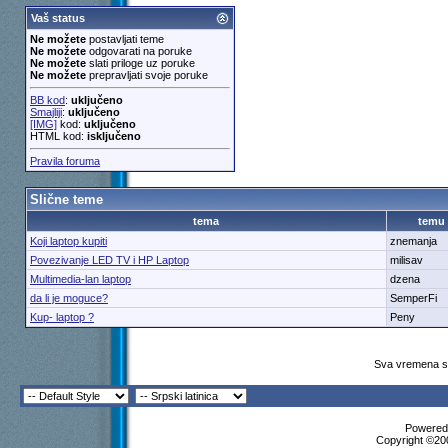
Vaš status
Ne možete
postavljati teme
Ne možete
odgovarati na poruke
Ne možete
slati priloge uz poruke
Ne možete
prepravljati svoje poruke
BB kod
:
uključeno
Smajliji
:
uključeno
[IMG]
kod:
uključeno
HTML kod:
isključeno
Pravila foruma
Slične teme
tema
temu
Koji laptop kupiti
znemanja
Povezivanje LED TV i HP Laptop
milisav
Multimedia-lan laptop
dzena
da li je moguce?
SemperFi
Kup- laptop ?
Peny
Sva vremena su
Powered 
Copyright ©200