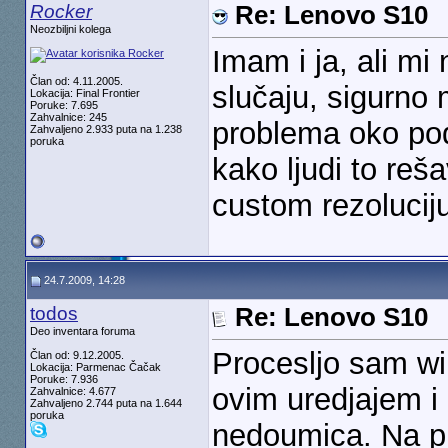
Rocker
Re: Lenovo S10
Neozbiljni kolega
Imam i ja, ali mi
Član od: 4.11.2005.
slučaju, sigurno
Lokacija: Final Frontier
Poruke: 7.695
Zahvalnice: 245
problema oko pod
Zahvaljeno 2.933 puta na 1.238
poruka
kako ljudi to reša
custom rezoluciju
24.7.2009, 14:28
todos
Re: Lenovo S10
Deo inventara foruma
Procesljo sam wi
Član od: 9.12.2005.
Lokacija: Parmenac Čačak
Poruke: 7.936
ovim uredjajem i
Zahvalnice: 4.677
Zahvaljeno 2.744 puta na 1.644
poruka
nedoumica. Na pr