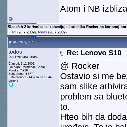
Atom i NB izbliza
Sledećih 2 korisnika se zahvaljuje korisniku Rocker na korisnoj por
Gaci
(28.7.2009),
todos
(28.7.2009)
28.7.2009, 16:16
todos
Re: Lenovo S10
Deo inventara foruma
@ Rocker
Član od: 9.12.2005.
Lokacija: Parmenac Čačak
Poruke: 7.936
Ostavio si me be
Zahvalnice: 4.677
Zahvaljeno 2.744 puta na 1.644
poruka
sam slike arhivir
problem sa bluet
to.
Hteo bih da doda