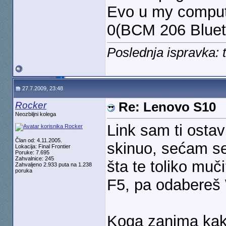
Evo u my compute
0(BCM 206 Bluet
Poslednja ispravka: 
27.7.2009, 23:48
Rocker
Re: Lenovo S10
Neozbiljni kolega
Link sam ti ostavi
Član od: 4.11.2005.
skinuo, sećam se 
Lokacija: Final Frontier
Poruke: 7.695
Zahvalnice: 245
šta te toliko muč
Zahvaljeno 2.933 puta na 1.238
poruka
F5, pa odabereš 
Koga zanima kako