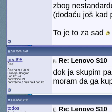
zbog nestandard
(dodaću još kad
To je to za sad
5.8.2009, 0:41
beat95
Re: Lenovo S10
Član
dok ja skupim pa
Član od: 9.1.2009.
Lokacija: Beograd
Poruke: 248
moram da ga ku
Zahvalnice: 21
Zahvaljeno 7 puta na 4 poruka
5.8.2009, 9:44
todos
Re: Lenovo S10