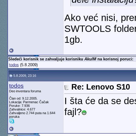
Ako već nisi, p
SWTOOLS foldere 
1gb.
Sledeći korisnik se zahvaljuje korisniku
AkulM
na korisnoj poruci:
todos
(5.8.2009)
5.8.2009, 23:16
todos
Re: Lenovo S10
Deo inventara foruma
I šta će da se de
Član od: 9.12.2005.
Lokacija: Parmenac Čačak
Poruke: 7.936
fajl?
Zahvalnice: 4.677
Zahvaljeno 2.744 puta na 1.644
poruka