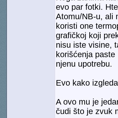
evo par fotki. H
Atomu/NB-u, ali m
koristi one termo
grafičkoj koji pr
nisu iste visine, 
korišćenja paste 
njenu upotrebu.
Evo kako izgleda
A ovo mu je jeda
čudi što je zvuk m