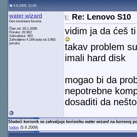
5.8.2009, 21:00
water wizard
Re: Lenovo S10
Deo inventara foruma
vidim ja da ćeš t
Član od: 29.1.2008.
Poruke: 20.902
Zahvalnice: 463
Zahvaljeno 4.189 puta na 3.882
poruka
takav problem su 
imali hard disk
mogao bi da proba
nepotrebne kompo
dosaditi da nešto
Sledeći korisnik se zahvaljuje korisniku
water wizard
na korisnoj po
todos
(5.8.2009)