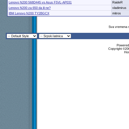
Lenovo N200 568D445 vs Asus F5VL-AP031
RaideR
Lenovo N200 za 650 da ili ne?
vladimirus
IBM Lenovo N200 TY2BGCX
mitros
Sva vremena s
Powered 
Copyright ©200
Ho