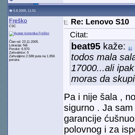
5.8.2009, 11:51
Freško
Re: Lenovo S10
CSC
Citat:
Član od: 23.11.2005.
beat95
kaže:
Lokacija: Niš
Poruke: 6.970
Zahvalnice: 0
todos mala sala
Zahvaljeno 2.588 puta na 1.856
poruka
17000...ali ipa
moras da skupi
Pa i nije šala , n
sigurno . Ja sa
garancije ćušnuo
polovnog i za isp