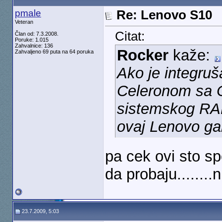
pmale
Re: Lenovo S10
Veteran
Citat:
Član od: 7.3.2008.
Poruke: 1.015
Zahvalnice: 136
Rocker
kaže:
Zahvaljeno 69 puta na 64 poruka
Ako je integruš
Celeronom sa 
sistemskog RAM
ovaj Lenovo ga
pa cek ovi sto sp
da probaju.......
23.7.2009, 5:03