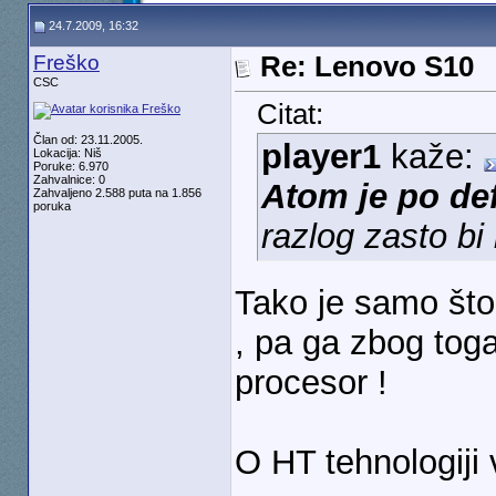
24.7.2009, 16:32
Freško
Re: Lenovo S10
CSC
Citat:
Član od: 23.11.2005.
player1
kaže:
Lokacija: Niš
Poruke: 6.970
Zahvalnice: 0
Atom je po def
Zahvaljeno 2.588 puta na 1.856
poruka
razlog zasto bi
Tako je samo št
, pa ga zbog tog
procesor !
O HT tehnologiji