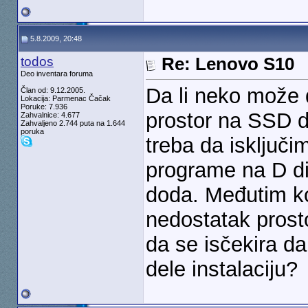
5.8.2009, 20:48
todos
Re: Lenovo S10
Deo inventara foruma
Da li neko može
Član od: 9.12.2005.
Lokacija: Parmenac Čačak
Poruke: 7.936
prostor na SSD 
Zahvalnice: 4.677
Zahvaljeno 2.744 puta na 1.644
poruka
treba da isključi
programe na D di
doda. Međutim ko
nedostatak prosto
da se isčekira da
dele instalaciju?