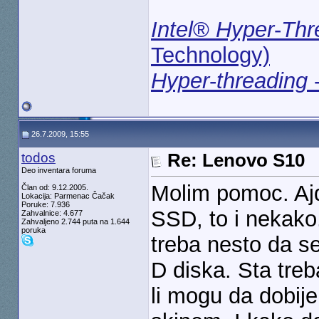
Intel
®
Hyper
-
Thr
Technology)
Hyper
-
threading
-
26.7.2009, 15:55
todos
Re: Lenovo S10
Deo inventara foruma
Molim pomoc. Aj
Član od: 9.12.2005.
Lokacija: Parmenac Čačak
Poruke: 7.936
SSD, to i nekako.
Zahvalnice: 4.677
Zahvaljeno 2.744 puta na 1.644
poruka
treba nesto da se 
D diska. Sta tre
li mogu da dobije