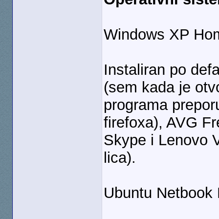
Windows XP Ho
Instaliran po def
(sem kada je otv
programa preporu
firefoxa), AVG F
Skype i Lenovo Ve
lica).
Ubuntu Netbook