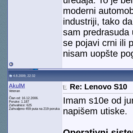
uređaja. To je be
moderni automobili
industriji, tako d
sam predrasuda 
se pojavi crni il
nisam uopšte pog
4.8.2009, 22:32
AkulM
Re: Lenovo S10
Veteran
Imam s10e od jun
Član od: 16.12.2006.
Poruke: 1.187
Zahvalnice: 625
napišem utiske.
Zahvaljeno 459 puta na 219 poruka
Operativni sist