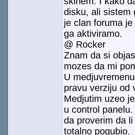
skinem. I kako da
disku, ali sistem
je clan foruma je
ga aktiviramo.
@ Rocker
Znam da si objas
mozes da mi po
U medjuvremenu 
pravu verziju od 
Medjutim uzeo j
u control panelu
da proverim da li
totalno pogubio.