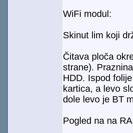
WiFi modul:
Skinut lim koji d
Čitava ploča okr
strane). Praznina
HDD. Ispod folije
kartica, a levo s
dole levo je BT 
Pogled na na RA