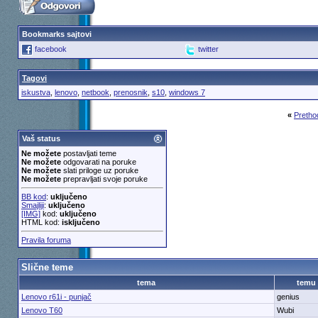
Bookmarks sajtovi
facebook
twitter
Tagovi
iskustva
,
lenovo
,
netbook
,
prenosnik
,
s10
,
windows 7
«
Pretho
Vaš status
Ne možete
postavljati teme
Ne možete
odgovarati na poruke
Ne možete
slati priloge uz poruke
Ne možete
prepravljati svoje poruke
BB kod
:
uključeno
Smajliji
:
uključeno
[IMG]
kod:
uključeno
HTML kod:
isključeno
Pravila foruma
Slične teme
tema
temu
Lenovo r61i - punjač
genius
Lenovo T60
Wubi