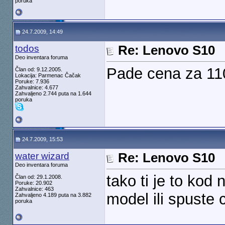
poruka
24.7.2009, 14:49
todos
Re: Lenovo S10
Deo inventara foruma
Pade cena za 11
Član od: 9.12.2005.
Lokacija: Parmenac Čačak
Poruke: 7.936
Zahvalnice: 4.677
Zahvaljeno 2.744 puta na 1.644
poruka
24.7.2009, 15:53
water wizard
Re: Lenovo S10
Deo inventara foruma
tako ti je to kod
Član od: 29.1.2008.
Poruke: 20.902
Zahvalnice: 463
model ili spuste 
Zahvaljeno 4.189 puta na 3.882
poruka