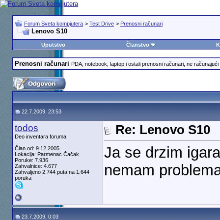
Forum Sveta kompjutera
>
Test Drive
>
Prenosni računari
Lenovo S10
Uputstvo
Članstvo
K
Prenosni računari
PDA, notebook, laptop i ostali prenosni računari, ne računajući 
22.7.2009, 23:53
todos
Re: Lenovo S10
Deo inventara foruma
Ja se drzim igar
Član od: 9.12.2005.
Lokacija: Parmenac Čačak
Poruke: 7.936
nemam problema 
Zahvalnice: 4.677
Zahvaljeno 2.744 puta na 1.644
poruka
23.7.2009, 0:03