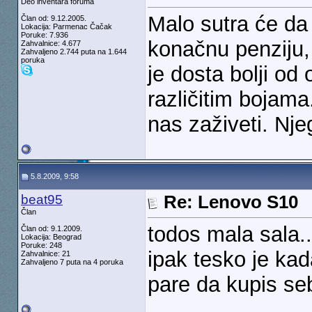
Deo inventara foruma
Malo sutra će da
Član od: 9.12.2005.
Lokacija: Parmenac Čačak
Poruke: 7.936
konačnu penziju,
Zahvalnice: 4.677
Zahvaljeno 2.744 puta na 1.644
poruka
je dosta bolji od
različitim bojam
nas zaživeti. Njeg
5.8.2009, 9:58
beat95
Re: Lenovo S10
Član
todos mala sala..
Član od: 9.1.2009.
Lokacija: Beograd
Poruke: 248
ipak tesko je ka
Zahvalnice: 21
Zahvaljeno 7 puta na 4 poruka
pare da kupis se