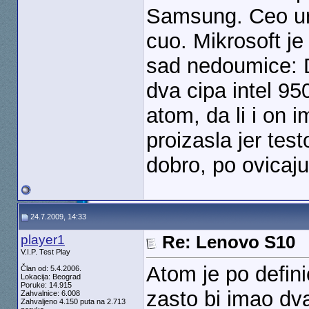
Samsung. Ceo ured
cuo. Mikrosoft je
sad nedoumice: D
dva cipa intel 95
atom, da li i on i
proizasla jer tes
dobro, po ovicaj
24.7.2009, 14:33
player1
Re: Lenovo S10
V.I.P. Test Play
Atom je po defini
Član od: 5.4.2006.
Lokacija: Beograd
Poruke: 14.915
zasto bi imao dva
Zahvalnice: 6.008
Zahvaljeno 4.150 puta na 2.713