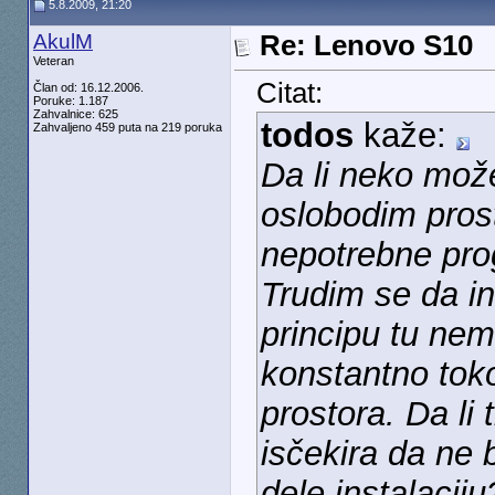
5.8.2009, 21:20
AkulM
Re: Lenovo S10
Veteran
Citat:
Član od: 16.12.2006.
Poruke: 1.187
Zahvalnice: 625
todos
kaže:
Zahvaljeno 459 puta na 219 poruka
Da li neko mo
oslobodim pros
nepotrebne pro
Trudim se da in
principu tu ne
konstantno toko
prostora. Da li 
isčekira da ne 
dele instalaciju