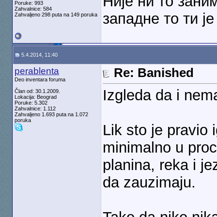
Није ни то зани
Poruke: 993
Zahvalnice: 584
западне то ти је 
Zahvaljeno 298 puta na 149 poruka
5.4.2014, 11:40
perablenta
Re: Banished
Deo inventara foruma
Izgleda da i nem
Član od: 30.1.2009.
Lokacija: Beograd
Poruke: 5.302
Zahvalnice: 1.112
Zahvaljeno 1.693 puta na 1.072
poruka
Lik sto je pravio 
minimalno u proc
planina, reka i j
da zauzimaju.