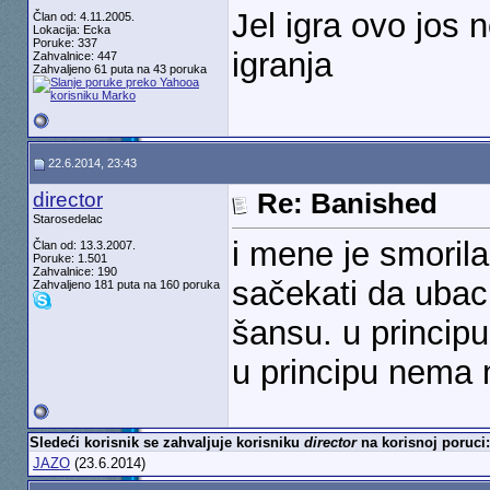
Jel igra ovo jos
Član od: 4.11.2005.
Lokacija: Ecka
Poruke: 337
igranja
Zahvalnice: 447
Zahvaljeno 61 puta na 43 poruka
22.6.2014, 23:43
director
Re: Banished
Starosedelac
i mene je smorila
Član od: 13.3.2007.
Poruke: 1.501
Zahvalnice: 190
sačekati da ubaci
Zahvaljeno 181 puta na 160 poruka
šansu. u principu 
u principu nema 
Sledeći korisnik se zahvaljuje korisniku
director
na korisnoj poruci:
JAZO
(23.6.2014)