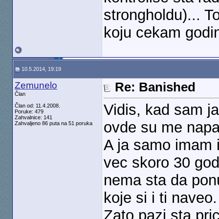
strongholdu)... T
koju cekam godi
10.5.2014, 19:19
Zemunelo
Re: Banished
Član
Vidis, kad sam ja 
Član od: 11.4.2008.
Poruke: 479
Zahvalnice: 141
ovde su me napal
Zahvaljeno 86 puta na 51 poruka
A ja samo imam i
vec skoro 30 god
nema sta da ponu
koje si i ti naveo.
Zato pazi sta pri