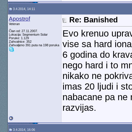
3.4.2014, 14:11
Apostrof
Re: Banished
Veteran
Evo krenuo upra
Član od: 27.11.2007.
Lokacija: Segmentum Solar
Poruke: 1.129
vise sa hard iona
Zahvalnice: 352
Zahvaljeno 391 puta na 198 poruka
6 godina do kra
nego hard i to m
nikako ne pokriva
imas 20 ljudi i s
nabacane pa ne 
razvijas.
3.4.2014, 16:06