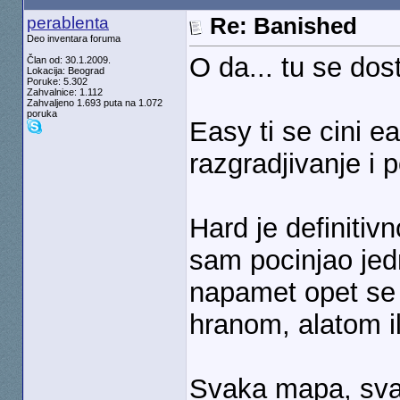
perablenta
Re: Banished
Deo inventara foruma
O da... tu se dost
Član od: 30.1.2009.
Lokacija: Beograd
Poruke: 5.302
Zahvalnice: 1.112
Zahvaljeno 1.693 puta na 1.072
poruka
Easy ti se cini e
razgradjivanje i
Hard je definitivno
sam pocinjao jed
napamet opet se
hranom, alatom il
Svaka mapa, svak