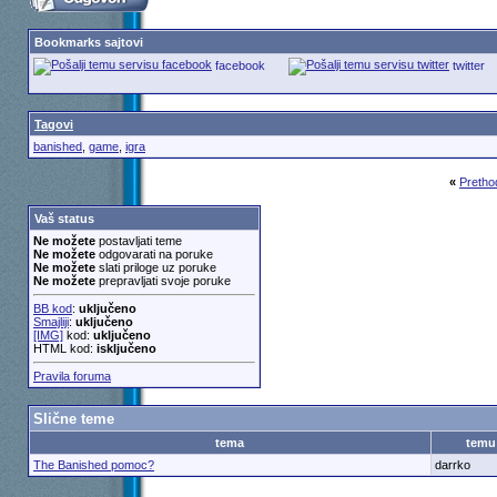
Bookmarks sajtovi
facebook
twitter
Tagovi
banished
,
game
,
igra
«
Pretho
Vaš status
Ne možete
postavljati teme
Ne možete
odgovarati na poruke
Ne možete
slati priloge uz poruke
Ne možete
prepravljati svoje poruke
BB kod
:
uključeno
Smajliji
:
uključeno
[IMG]
kod:
uključeno
HTML kod:
isključeno
Pravila foruma
Slične teme
tema
temu
The Banished pomoc?
darrko