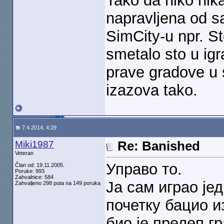
Tako da niko nik
napravljena od s
SimCity-u npr. St
smetalo sto u ig
prave gradove u
izazova tako.
7.4.2014, 4:29
Miki1987
Re: Banished
Veteran
Управо то.
Član od: 19.11.2005.
Poruke: 993
Zahvalnice: 584
Ја сам играо јед
Zahvaljeno 298 puta na 149 poruka
почетку бацио и
био је прелеп г