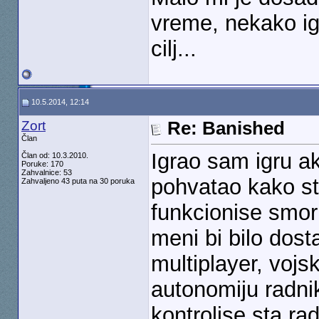
vreme, nekako igr
cilj...
10.5.2014, 12:14
Zort
Re: Banished
Član
Igrao sam igru a
Član od: 10.3.2010.
Poruke: 170
Zahvalnice: 53
pohvatao kako s
Zahvaljeno 43 puta na 30 poruka
funkcionise smor
meni bi bilo dost
multiplayer, voj
autonomiju radni
kontrolise sta ra