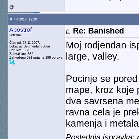
4.4.2014, 12:20
Apostrof
Re: Banished
Veteran
Moj rodjendan i
Član od: 27.11.2007.
Lokacija: Segmentum Solar
Poruke: 1.129
large, valley.
Zahvalnice: 352
Zahvaljeno 391 puta na 198 poruka
Pocinje se pored 
mape, kroz koje p
dva savrsena mes
ravna cela je pr
kamenja i metala
Poslednja ispravka: 