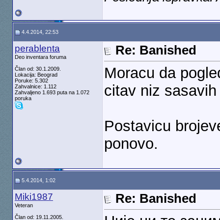
4.4.2014, 22:53
perablenta
Re: Banished
Deo inventara foruma
Moracu da pogle
Član od: 30.1.2009.
Lokacija: Beograd
Poruke: 5.302
citav niz sasavi
Zahvalnice: 1.112
Zahvaljeno 1.693 puta na 1.072
poruka
Postavicu broje
ponovo.
5.4.2014, 1:02
Miki1987
Re: Banished
Veteran
Član od: 19.11.2005.