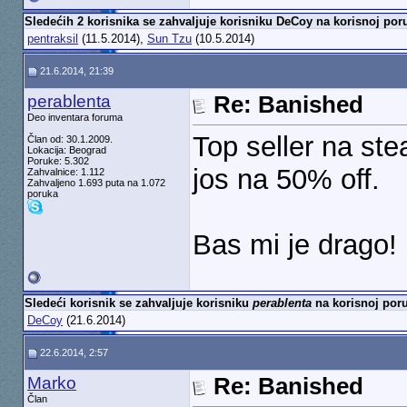
Sledećih 2 korisnika se zahvaljuje korisniku DeCoy na korisnoj poru
pentraksil
(11.5.2014),
Sun Tzu
(10.5.2014)
21.6.2014, 21:39
perablenta
Re: Banished
Deo inventara foruma
Top seller na ste
Član od: 30.1.2009.
Lokacija: Beograd
Poruke: 5.302
jos na 50% off.
Zahvalnice: 1.112
Zahvaljeno 1.693 puta na 1.072
poruka
Bas mi je drago! 
Sledeći korisnik se zahvaljuje korisniku
perablenta
na korisnoj poru
DeCoy
(21.6.2014)
22.6.2014, 2:57
Marko
Re: Banished
Član