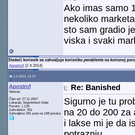
Ako imas samo 10
nekoliko marketa
sto sam gradio j
viska i svaki ma
Sledeći korisnik se zahvaljuje korisniku
perablenta
na korisnoj poru
Apostrof
(2.4.2014)
2.4.2014, 21:07
Apostrof
Re: Banished
Veteran
Sigurno je tu pro
Član od: 27.11.2007.
Lokacija: Segmentum Solar
Poruke: 1.129
na 20 do 200 za 
Zahvalnice: 352
Zahvaljeno 391 puta na 198 poruka
i lakse mi je da i
potraznju.