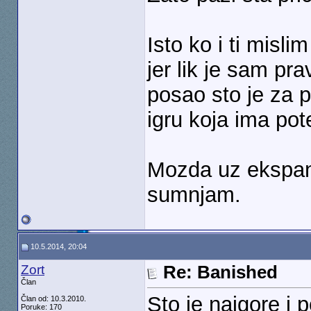
Isto ko i ti mislim
jer lik je sam pr
posao sto je za 
igru koja ima pote
Mozda uz ekspanzi
sumnjam.
10.5.2014, 20:04
Zort
Re: Banished
Član
Sto je najgore i
Član od: 10.3.2010.
Poruke: 170