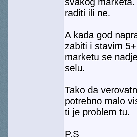
svakog marketa. B
raditi ili ne.
A kada god napra
zabiti i stavim 
marketu se nadje
selu.
Tako da verovatn
potrebno malo vis
ti je problem tu.
P.S