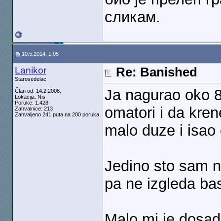
сликам.
10.5.2014, 1:05
Lanikor
Re: Banished
Starosedelac
Ja nagurao oko 8
Član od: 14.2.2008.
Lokacija: Nis
Poruke: 1.428
omatori i da kren
Zahvalnice: 213
Zahvaljeno 241 puta na 200 poruka
malo duze i isao 
Jedino sto sam n
pa ne izgleda bas
Malo mi je dosad