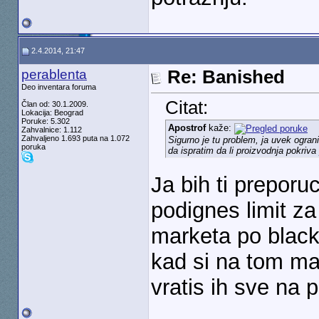
2.4.2014, 21:47
perablenta
Re: Banished
Deo inventara foruma
Citat:
Član od: 30.1.2009.
Lokacija: Beograd
Poruke: 5.302
Apostrof
kaže:
Zahvalnice: 1.112
Zahvaljeno 1.693 puta na 1.072
Sigurno je tu problem, ja uvek ogran
poruka
da ispratim da li proizvodnja pokriva
Ja bih ti preporu
podignes limit z
marketa po black
kad si na tom ma
vratis ih sve na 