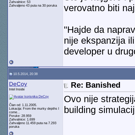
Zahvalnice: 53
verovatno biti na
Zahvaljeno 43 puta na 30 poruka
"Hajde da naprav
nije ekspanzija i
developer u drugo
10.5.2014, 20:38
DeCoy
Re: Banished
Intel Inside
Ovo nije strategi
Član od: 1.11.2005.
building simulacij
Lokacija: From the murky depths I
come...
Poruke: 28.959
Zahvalnice: 1.699
Zahvaljeno 11.459 puta na 7.293
poruka