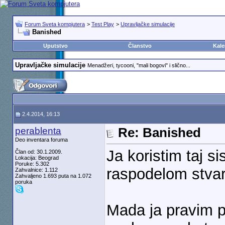
Forum Sveta kompjutera
>
Test Play
>
Upravljačke simulacije
Banished
Uputstvo
Članstvo
Kale
Upravljačke simulacije
Menadžeri, tycooni, "mali bogovi" i slično...
2.4.2014, 16:13
perablenta
Re: Banished
Deo inventara foruma
Ja koristim taj 
Član od: 30.1.2009.
Lokacija: Beograd
Poruke: 5.302
raspodelom stvar
Zahvalnice: 1.112
Zahvaljeno 1.693 puta na 1.072
poruka
Mada ja pravim po