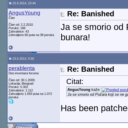
22.6.2014, 23:44
AngusYoung
Re: Banished
Član
Ja se smorio od 
Član od: 2.2.2010.
Poruke: 196
Zahvalnice: 43
bunara!
Zahvaljeno 66 puta na 38 poruka
23.6.2014, 5:50
perablenta
Re: Banished
Deo inventara foruma
Citat:
Član od: 30.1.2009.
Lokacija: Beograd
Poruke: 5.302
AngusYoung
kaže:
Zahvalnice: 1.112
Zahvaljeno 1.693 puta na 1.072
Ja se smorio od Požara koji se ne 
poruka
Has been patche