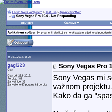
Forum Sveta kompjutera
>
Test Run
>
Aplikativni softver
Sony Vegas Pro 10.0 - Not Responding
Uputstvo
Članstvo
K
Aplikativni softver
Svi programi i alati koji se ne uklapaju ni u jednu od ponuđenih 
16.9.2012, 18:26
gagi323
Sony Vegas Pro 1
Član
Sony Vegas mi se
Član od: 23.8.2012.
Poruke: 487
Zahvalnice: 32
važnom projektu
Zahvaljeno 67 puta na 62 poruka
Kako da ga "spa