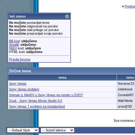
«
Pretho
Vaš status
Ne možete
postavljati teme
Ne možete
odgovarati na poruke
Ne možete
slati priloge uz poruke
Ne možete
prepravljati svoje poruke
BB kod
:
uključeno
Smajliji
:
uključeno
[IMG]
kod:
uključeno
HTML kod:
isključeno
Pravila foruma
Slične teme
tema
temu
Sony Vegas
Novarac23
Sony Vegas problem
robinhood
Snimak iz MiniDV u Sony Vegas pa render u DVD?
Zoranb007
Zvuk - Sony Vegas Movie Studio 9.0
Mali Meda
Sony Vegas 7 problem sa instalacijom!
uros@3D
Sva vremena s