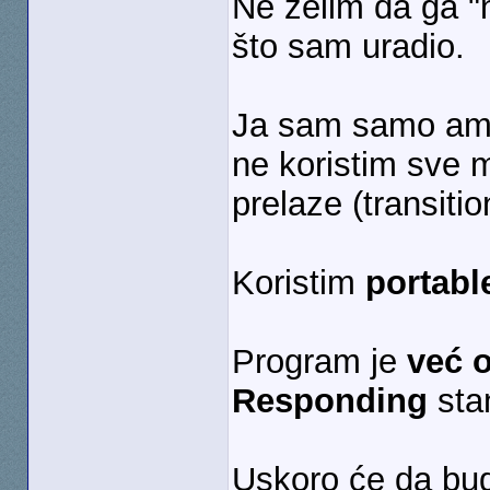
Ne želim da ga "n
što sam uradio.
Ja sam samo ama
ne koristim sve 
prelaze (transitio
Koristim
portabl
Program je
već 
Responding
sta
Uskoro će da bud