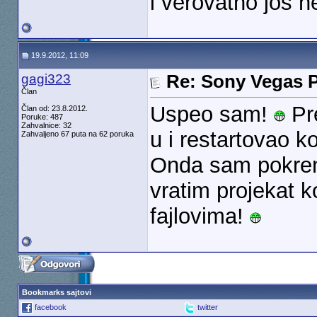
i verovatno još 
19.9.2012, 11:09
gagi323
Re: Sony Vegas P
Član
Uspeo sam!
Pr
Član od: 23.8.2012.
Poruke: 487
Zahvalnice: 32
u i restartovao k
Zahvaljeno 67 puta na 62 poruka
Onda sam pokren
vratim projekat k
fajlovima!
Bookmarks sajtovi
facebook
twitter