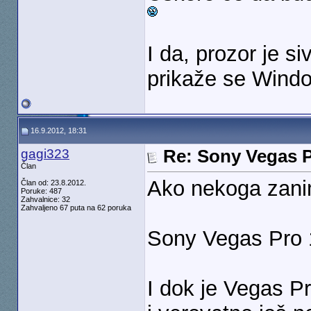
I da, prozor je s
prikaže se Windo
16.9.2012, 18:31
gagi323
Re: Sony Vegas P
Član
Ako nekoga zanim
Član od: 23.8.2012.
Poruke: 487
Zahvalnice: 32
Zahvaljeno 67 puta na 62 poruka
Sony Vegas Pro 
I dok je Vegas P