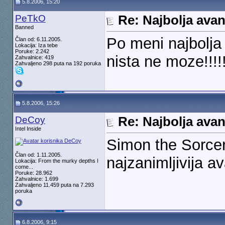
5.8.2006, 15:20
PeTkO
Re: Najbolja ava
Banned
Po meni najbolja
Član od: 6.11.2005.
Lokacija: Iza tebe
Poruke: 2.242
nista ne moze!!!!!
Zahvalnice: 419
Zahvaljeno 298 puta na 192 poruka
5.8.2006, 15:26
DeCoy
Re: Najbolja ava
Intel Inside
Simon the Sorcere
Član od: 1.11.2005.
najzanimljivija a
Lokacija: From the murky depths I
come...
Poruke: 28.962
Zahvalnice: 1.699
Zahvaljeno 11.459 puta na 7.293
poruka
6.8.2006, 9:15