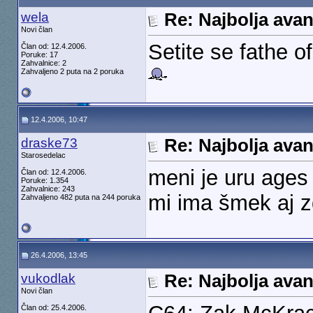
wela
Re: Najbolja ava
Novi član
Setite se fathe of
Član od: 12.4.2006.
Poruke: 17
Zahvalnice: 2
Zahvaljeno 2 puta na 2 poruka
12.4.2006, 10:47
draske73
Re: Najbolja ava
Starosedelac
meni je uru ages
Član od: 12.4.2006.
Poruke: 1.354
Zahvalnice: 243
mi ima šmek aj zd
Zahvaljeno 482 puta na 244 poruka
26.4.2006, 13:45
vukodlak
Re: Najbolja ava
Novi član
Član od: 25.4.2006.