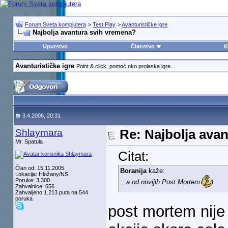
Forum Sveta kompjutera
>
Test Play
>
Avanturističke igre
Najbolja avantura svih vremena?
Uputstvo
Članstvo
K
Avanturističke igre
Point & click, pomoć oko prolaska igre...
3.4.2006, 20:31
Shlaymara
Re: Najbolja ava
Mr. Spatula
Citat:
Član od: 15.11.2005.
Boranija
kaže:
Lokacija: Hložany/NS
Poruke: 3.300
...a od novijih Post Mortem
Zahvalnice: 656
Zahvaljeno 1.213 puta na 544
poruka
post mortem nije 