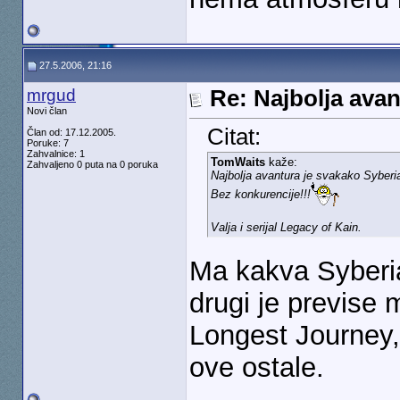
27.5.2006, 21:16
mrgud
Re: Najbolja ava
Novi član
Citat:
Član od: 17.12.2005.
Poruke: 7
Zahvalnice: 1
TomWaits
kaže:
Zahvaljeno 0 puta na 0 poruka
Najbolja avantura je svakako Syberi
Bez konkurencije!!!
Valja i serijal Legacy of Kain.
Ma kakva Syberia.
drugi je previse 
Longest Journey,
ove ostale.