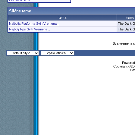
Slične teme
tema
temu
Najbolja Platforma Svih Vremena...
The Dark 
Najbolji Fps Svih Vremena...
The Dark 
Sva vremena su
Powered 
Copyright ©200
Ho