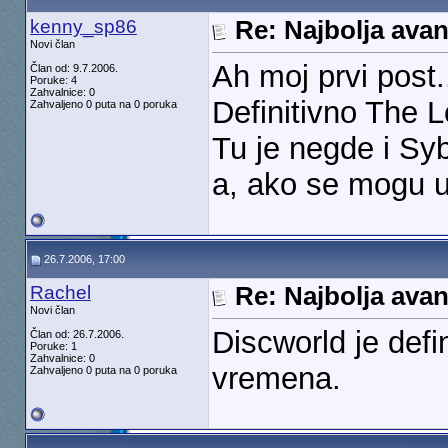
kenny_sp86
Re: Najbolja ava
Novi član
Ah moj prvi post.
Član od: 9.7.2006.
Poruke: 4
Zahvalnice: 0
Definitivno The 
Zahvaljeno 0 puta na 0 poruka
Tu je negde i Sy
a, ako se mogu uv
26.7.2006, 17:00
Rachel
Re: Najbolja ava
Novi član
Discworld je defi
Član od: 26.7.2006.
Poruke: 1
Zahvalnice: 0
vremena.
Zahvaljeno 0 puta na 0 poruka