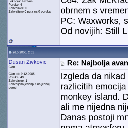
C64: Zak McKrack
Lokacija: Tazbina
Poruke: 4
obrnem s vreme
Zahvalnice: 0
Zahvaljeno 0 puta na 0 poruka
PC: Waxworks, s
Od novijih: Still
26.5.2006, 2:31
Dusan Zivkovic
Re: Najbolja ava
Član
Izgleda da nikad n
Član od: 9.12.2005.
Poruke: 49
Zahvalnice: 1
razlicitih emocij
Zahvaljeno jedanput na jednoj
poruci
monkey island. 
ali me nijedna ni
Danas postoji mn
nema atmosferu k