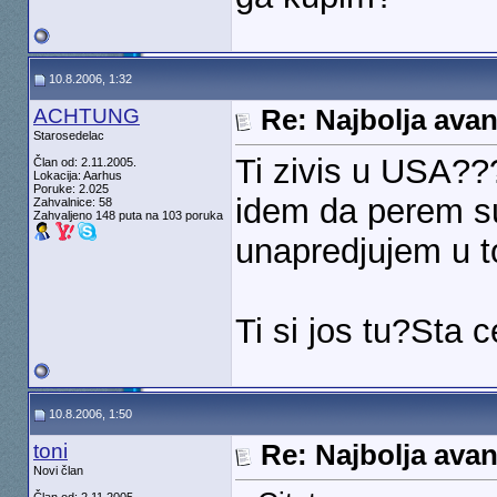
10.8.2006, 1:32
ACHTUNG
Re: Najbolja ava
Starosedelac
Ti zivis u USA??
Član od: 2.11.2005.
Lokacija: Aarhus
Poruke: 2.025
idem da perem s
Zahvalnice: 58
Zahvaljeno 148 puta na 103 poruka
unapredjujem u to
Ti si jos tu?Sta 
10.8.2006, 1:50
toni
Re: Najbolja ava
Novi član