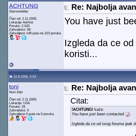
ACHTUNG
Re: Najbolja ava
Starosedelac
You have just b
Član od: 2.11.2005.
Lokacija: Aarhus
Poruke: 2.025
Zahvalnice: 58
Zahvaljeno 148 puta na 103 poruka
Izgleda da ce od
koristi...
10.8.2006, 5:53
toni
Re: Najbolja ava
Novi član
Citat:
Član od: 2.11.2005.
Lokacija: USA
Poruke: 29
!ACHTUNG!
kaže:
Zahvalnice: 0
You have just been contacted
Zahvaljeno 0 puta na 0 poruka
Izgleda da ce od ovog foruma ipak da