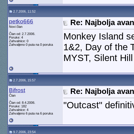
2.7.2006, 11:52
petko666
Re: Najbolja ava
Novi član
Monkey Island se
Član od: 2.7.2006.
Poruke: 4
Zahvalnice: 0
1&2, Day of the T
Zahvaljeno 0 puta na 0 poruka
MYST, Silent Hill 
2.7.2006, 15:57
Bifrost
Re: Najbolja ava
Član
"Outcast" definit
Član od: 8.4.2006.
Poruke: 182
Zahvalnice: 4
Zahvaljeno 6 puta na 6 poruka
9.7.2006, 23:54