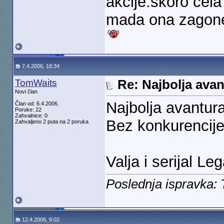
akcije.skoro cel
mada ona zagonet
7.4.2006, 18:34
TomWaits
Re: Najbolja ava
Novi član
Najbolja avantur
Član od: 6.4.2006.
Poruke: 22
Zahvalnice: 0
Bez konkurencije
Zahvaljeno 2 puta na 2 poruka
Valja i serijal Le
Poslednja ispravka:
12.4.2006, 9:02