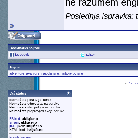
ne razumem engl
Poslednja ispravka: 
Bookmarks sajtovi
facebook
twitter
Tagovi
adventure
,
avanture
,
najbolje igre
,
najbolje pc igre
«
Pretho
Vaš status
Ne možete
postavljati teme
Ne možete
odgovarati na poruke
Ne možete
slati priloge uz poruke
Ne možete
prepravljati svoje poruke
BB kod
:
uključeno
Smajliji
:
uključeno
[IMG]
kod:
uključeno
HTML kod:
isključeno
Pravila foruma