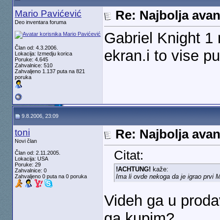
Mario Pavićević
Re: Najbolja ava
Deo inventara foruma
Gabriel Knight 1
Član od: 4.3.2006.
ekran.i to vise pu
Lokacija: Izmedju korica
Poruke: 4.645
Zahvalnice: 510
Zahvaljeno 1.137 puta na 821
poruka
9.8.2006, 23:09
toni
Re: Najbolja ava
Novi član
Citat:
Član od: 2.11.2005.
Lokacija: USA
Poruke: 29
!ACHTUNG!
kaže:
Zahvalnice: 0
Ima li ovde nekoga da je igrao prvi M
Zahvaljeno 0 puta na 0 poruka
Videh ga u proda
ga kupim?