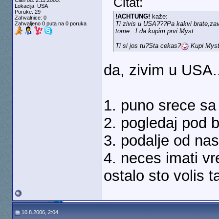
Citat:
Član od: 2.11.2005.
Lokacija: USA
Poruke: 29
!ACHTUNG!
kaže:
Zahvalnice: 0
Ti zivis u USA???Pa kakvi brate,z
Zahvaljeno 0 puta na 0 poruka
tome...I da kupim prvi Myst...
Ti si jos tu?Sta cekas?
Kupi Myst
da, zivim u USA.
1. puno srece s
2. pogledaj pod b
3. podalje od na
4. neces imati vr
ostalo sto volis 
10.8.2006, 2:04