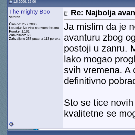
1.8.2006, 19:06
The mighty Boo
Re: Najbolja ava
Veteran
Ja mislim da je 
Član od: 25.7.2006.
Lokacija: Ne vise na ovom forumu
Poruke: 1.181
avanturu zbog og
Zahvalnice: 68
Zahvaljeno 258 puta na 113 poruka
postoji u zanru. 
lako mogao progla
svih vremena. A 
definitivno pobrao
Sto se tice novih 
kvalitetne se mog