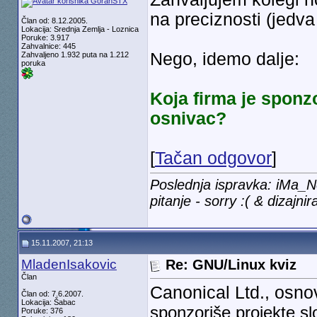
na preciznosti (jedv
Član od: 8.12.2005.
Lokacija: Srednja Zemlja - Loznica
Poruke: 3.917
Zahvalnice: 445
Nego, idemo dalje:
Zahvaljeno 1.932 puta na 1.212
poruka
Koja firma je sponzor
osnivac?
[
Tačan odgovor
]
Poslednja ispravka: iMa_
pitanje - sorry :( & dizajni
15.11.2007, 21:13
MladenIsakovic
Re: GNU/Linux kviz
Član
Canonical Ltd., osno
Član od: 7.6.2007.
Lokacija: Šabac
sponzoriše projekte s
Poruke: 376