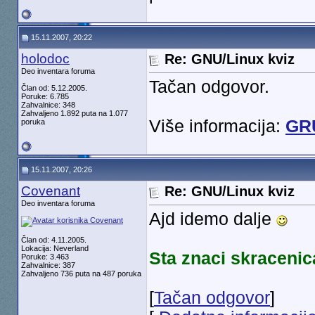
15.11.2007, 20:22
holodoc
Re: GNU/Linux kviz
Deo inventara foruma
Tačan odgovor.
Član od: 5.12.2005.
Poruke: 6.785
Zahvalnice: 348
Zahvaljeno 1.892 puta na 1.077
Više informacija:
GR
poruka
15.11.2007, 20:26
Covenant
Re: GNU/Linux kviz
Deo inventara foruma
Ajd idemo dalje
Član od: 4.11.2005.
Lokacija: Neverland
Sta znaci skraceni
Poruke: 3.463
Zahvalnice: 387
Zahvaljeno 736 puta na 487 poruka
[
Tačan odgovor
]