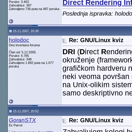
Direct Rendering In
Poruke: 3.463
Zahvalnice: 387
Zahvaljeno 736 puta na 487 poruka
Poslednja ispravka: holod
15.11.2007, 20:38
holodoc
Re: GNU/Linux kviz
Deo inventara foruma
DRI
(
D
irect
R
enderi
Član od: 5.12.2005.
Poruke: 6.785
okruženje (framework
Zahvalnice: 348
Zahvaljeno 1.892 puta na 1.077
grafičkom hardveru 
poruka
neki veoma površan 
na Unix-olikim sistem
samo deskriptivno ne
15.11.2007, 20:52
GoranSTX
Re: GNU/Linux kviz
Ex Parrot
Zahvaljujem kolegi h