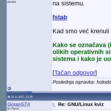
na sistemu.
poruka
fstab
Kad smo već krenuli
Kako se označava (il
olikih operativnih 
sistema i kako je u
[
Tačan odgovor
]
Poslednja ispravka: holod
15.11.2007, 23:38
GoranSTX
Re: GNU/Linux kviz
Ex Parrot