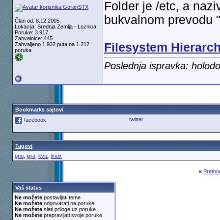
Folder je /etc, a nazi
bukvalnom prevodu "I
Član od: 8.12.2005.
Lokacija: Srednja Zemlja - Loznica
Poruke: 3.917
Zahvalnice: 445
Filesystem Hierarc
Zahvaljeno 1.932 puta na 1.212
poruka
Poslednja ispravka: holod
Bookmarks sajtovi
twitter
facebook
Tagovi
gnu
,
igra
,
kviz
,
linux
«
Pretho
Vaš status
Ne možete
postavljati teme
Ne možete
odgovarati na poruke
Ne možete
slati priloge uz poruke
Ne možete
prepravljati svoje poruke