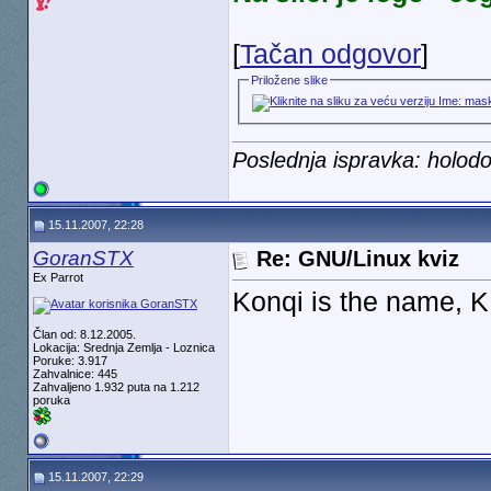
[
Tačan odgovor
]
Priložene slike
Poslednja ispravka: holod
15.11.2007, 22:28
GoranSTX
Re: GNU/Linux kviz
Ex Parrot
Konqi is the name, 
Član od: 8.12.2005.
Lokacija: Srednja Zemlja - Loznica
Poruke: 3.917
Zahvalnice: 445
Zahvaljeno 1.932 puta na 1.212
poruka
15.11.2007, 22:29