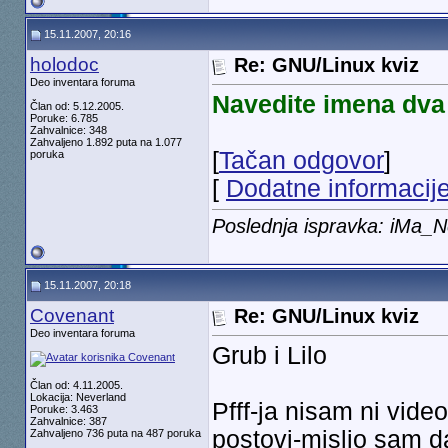
15.11.2007, 20:16
holodoc
Re: GNU/Linux kviz
Deo inventara foruma
Navedite imena dva 
Član od: 5.12.2005.
Poruke: 6.785
Zahvalnice: 348
Zahvaljeno 1.892 puta na 1.077
[
Tačan odgovor
]
poruka
[
Dodatne informacij
Poslednja ispravka: iMa_
15.11.2007, 20:18
Covenant
Re: GNU/Linux kviz
Deo inventara foruma
Grub i Lilo
Član od: 4.11.2005.
Lokacija: Neverland
Pfff-ja nisam ni vide
Poruke: 3.463
Zahvalnice: 387
postovi-mislio sam d
Zahvaljeno 736 puta na 487 poruka