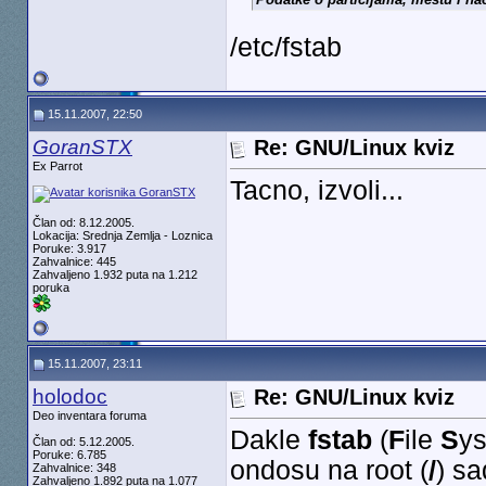
/etc/fstab
15.11.2007, 22:50
GoranSTX
Re: GNU/Linux kviz
Ex Parrot
Tacno, izvoli...
Član od: 8.12.2005.
Lokacija: Srednja Zemlja - Loznica
Poruke: 3.917
Zahvalnice: 445
Zahvaljeno 1.932 puta na 1.212
poruka
15.11.2007, 23:11
holodoc
Re: GNU/Linux kviz
Deo inventara foruma
Dakle
fstab
(
F
ile
S
y
Član od: 5.12.2005.
Poruke: 6.785
ondosu na root (
/
) sa
Zahvalnice: 348
Zahvaljeno 1.892 puta na 1.077