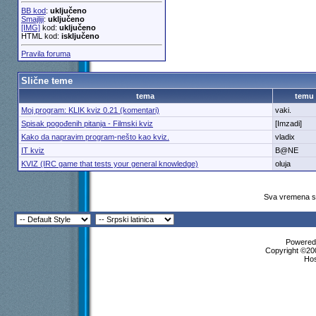
BB kod
:
uključeno
Smajliji
:
uključeno
[IMG]
kod:
uključeno
HTML kod:
isključeno
Pravila foruma
Slične teme
tema
temu
Moj program: KLIK kviz 0.21 (komentari)
vaki.
Spisak pogođenih pitanja - Filmski kviz
[Imzadi]
Kako da napravim program-nešto kao kviz.
vladix
IT kviz
B@NE
KVIZ (IRC game that tests your general knowledge)
oluja
Sva vremena su
Powered 
Copyright ©200
Ho