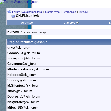
Forum Sveta kompjutera
>
Ostale teme
>
Brbljaonica
>
Kvizovi
GNU/Linux kviz
Uputstvo
Članstvo
K
Kvizovi
Proverite svoje znanje...
Pregled rezultata glasanja
:
urke
@sk_forum
GoranSTX
@sk_forum
fingerprint
@sk_forum
Covenant
@sk_forum
Mladen Isaković
@sk_forum
holodoc
@sk_forum
Snoopy
@sk_forum
M.Silenius
@sk_forum
skols
@sk_forum
DobroslaV
@sk_forum
NekyBrate
@sk_forum
Milos_SD
@sk_forum