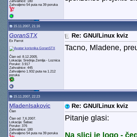
Zahvalnice: 180
Zahvaljeno 54 puta na 39 poruka
15.11.2007, 21:16
GoranSTX
Re: GNU/Linux kviz
Ex Parrot
Tacno, Mladene, preu
Član od: 8.12.2005.
Lokacija: Srednja Zemlja - Loznica
Poruke: 3.917
Zahvalnice: 445
Zahvaljeno 1.932 puta na 1.212
poruka
15.11.2007, 22:23
MladenIsakovic
Re: GNU/Linux kviz
Član
Pitanje glasi:
Član od: 7.6.2007.
Lokacija: Šabac
Poruke: 376
Zahvalnice: 180
Na slici je logo - č
Zahvaljeno 54 puta na 39 poruka