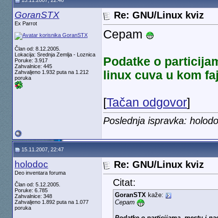
15.11.2007, 22:46
GoranSTX
Re: GNU/Linux kviz
Ex Parrot
Cepam
Član od: 8.12.2005.
Lokacija: Srednja Zemlja - Loznica
Podatke o particija
Poruke: 3.917
Zahvalnice: 445
linux cuva u kom fa
Zahvaljeno 1.932 puta na 1.212
poruka
[
Tačan odgovor
]
Poslednja ispravka: holod
15.11.2007, 22:47
holodoc
Re: GNU/Linux kviz
Deo inventara foruma
Citat:
Član od: 5.12.2005.
Poruke: 6.785
GoranSTX
kaže:
Zahvalnice: 348
Cepam
Zahvaljeno 1.892 puta na 1.077
poruka
Podatke o particijama, mestu i na