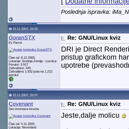
[
Dodatne informacij
Poslednja ispravka: iMa_
15.11.2007, 20:35
GoranSTX
Re: GNU/Linux kviz
Ex Parrot
DRI je Direct Renderi
pristup grafickom har
Član od: 8.12.2005.
Lokacija: Srednja Zemlja - Loznica
upotrebe (prevasho
Poruke: 3.917
Zahvalnice: 445
Zahvaljeno 1.932 puta na 1.212
poruka
15.11.2007, 20:37
Covenant
Re: GNU/Linux kviz
Deo inventara foruma
Jeste,dalje molicu
Član od: 4.11.2005.
Lokacija: Neverland