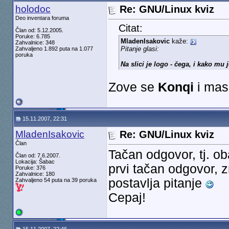
holodoc
Re: GNU/Linux kviz
Deo inventara foruma
Citat:
Član od: 5.12.2005.
Poruke: 6.785
MladenIsakovic
kaže:
Zahvalnice: 348
Pitanje glasi:
Zahvaljeno 1.892 puta na 1.077
poruka
Na slici je logo - čega, i kako mu 
Zove se
Konqi
i mas
15.11.2007, 22:31
MladenIsakovic
Re: GNU/Linux kviz
Član
Tačan odgovor, tj. ob
Član od: 7.6.2007.
Lokacija: Šabac
prvi tačan odgovor, 
Poruke: 376
Zahvalnice: 180
postavlja pitanje
Zahvaljeno 54 puta na 39 poruka
Cepaj!