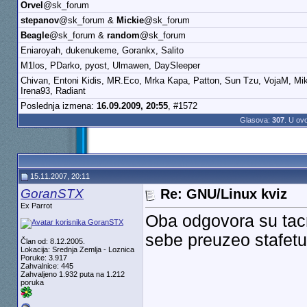
Orvel
@sk_forum
stepanov
@sk_forum &
Mickie
@sk_forum
Beagle
@sk_forum &
random
@sk_forum
Eniaroyah, dukenukeme, Gorankx, Salito
M1los, PDarko, pyost, Ulmawen, DaySleeper
Chivan, Entoni Kidis, MR.Eco, Mrka Kapa, Patton, Sun Tzu, VojaM, Mik
Irena93, Radiant
Poslednja izmena:
16.09.2009, 20:55
, #1572
Glasova:
307
. U ov
15.11.2007, 20:11
GoranSTX
Re: GNU/Linux kviz
Ex Parrot
Oba odgovora su tacna
sebe preuzeo stafet
Član od: 8.12.2005.
Lokacija: Srednja Zemlja - Loznica
Poruke: 3.917
Zahvalnice: 445
Zahvaljeno 1.932 puta na 1.212
poruka