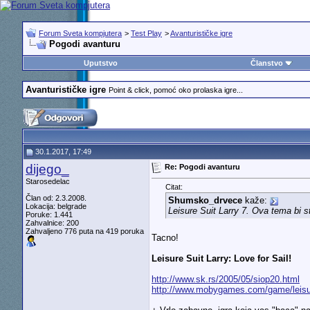
Forum Sveta kompjutera
>
Test Play
>
Avanturističke igre
Pogodi avanturu
Uputstvo
Članstvo
Avanturističke igre
Point & click, pomoć oko prolaska igre...
30.1.2017, 17:49
dijego_
Re: Pogodi avanturu
Starosedelac
Citat:
Član od: 2.3.2008.
Shumsko_drvece
kaže:
Lokacija: belgrade
Leisure Suit Larry 7. Ova tema bi s
Poruke: 1.441
Zahvalnice: 200
Zahvaljeno 776 puta na 419 poruka
Tacno!
Leisure Suit Larry: Love for Sail!
http://www.sk.rs/2005/05/siop20.html
http://www.mobygames.com/game/leisur..