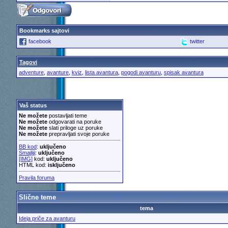
Bookmarks sajtovi
facebook
twitter
Tagovi
adventure
,
avanture
,
kviz
,
lista avantura
,
pogodi avanturu
,
spisak avantura
Vaš status
Ne možete
postavljati teme
Ne možete
odgovarati na poruke
Ne možete
slati priloge uz poruke
Ne možete
prepravljati svoje poruke
BB kod
:
uključeno
Smajliji
:
uključeno
[IMG]
kod:
uključeno
HTML kod:
isključeno
Pravila foruma
Slične teme
tema
Ideja priče za avanturu