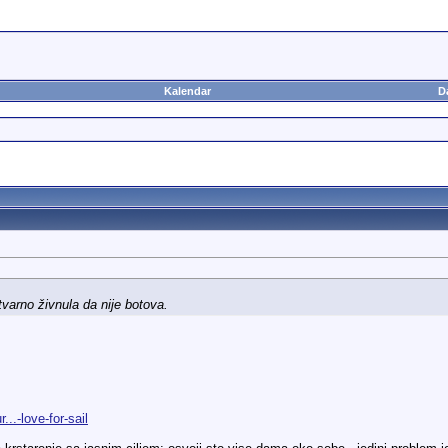
Kalendar
D
tvarno živnula da nije botova.
.-love-for-sail