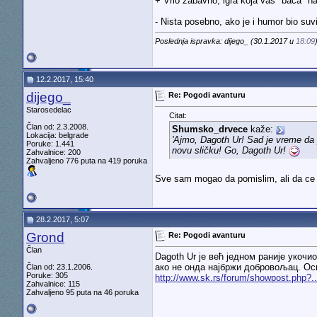
+ Vrlo zabavno, igra koja vas "baca" na 
- Nista posebno, ako je i humor bio su
Poslednja ispravka: dijego_ (30.1.2017 u
18:09
12.2.2017, 15:40
dijego_
Re: Pogodi avanturu
Starosedelac
Citat:
Član od: 2.3.2008.
Shumsko_drvece
kaže:
Lokacija: belgrade
'Ajmo, Dagoth Ur! Sad je vreme da 
Poruke: 1.441
novu sličku
! Go, Dagoth Ur!
Zahvalnice: 200
Zahvaljeno 776 puta na 419 poruka
Sve sam mogao da pomislim, ali da ce Zo
28.2.2017, 5:07
Grond
Re: Pogodi avanturu
Član
Dagoth Ur је већ једном раније укочи
ако не онда најбржи добровољац. Осв
Član od: 23.1.2006.
Poruke: 305
http://www.sk.rs/forum/showpost.php?.
Zahvalnice: 115
Zahvaljeno 95 puta na 46 poruka