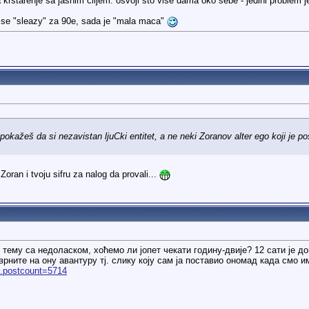
krstarenje sa jasnim ciljem: osvoji sto vise dama oko sebe - jedini problem je 
vise "sleazy" za 90e, sada je "mala maca"
)
pokažeš da si nezavistan ljuCki entitet, a ne neki Zoranov alter ego koji je 
ran i tvoju sifru za nalog da provali...
о тему са недоласком, хоћемо ли јопет чекати годину-двије? 12 сати је д
рните на ону авантуру тј. слику коју сам ја поставио ономад када смо им
..postcount=5714