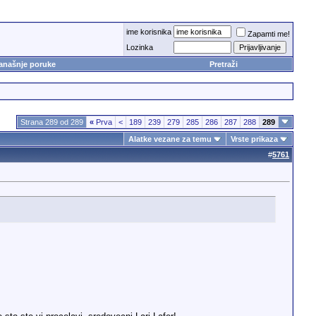
ime korisnika
Zapamti me!
Lozinka
anašnje poruke
Pretraži
Strana 289 od 289
«
Prva
<
189
239
279
285
286
287
288
289
Alatke vezane za temu
Vrste prikaza
#
5761