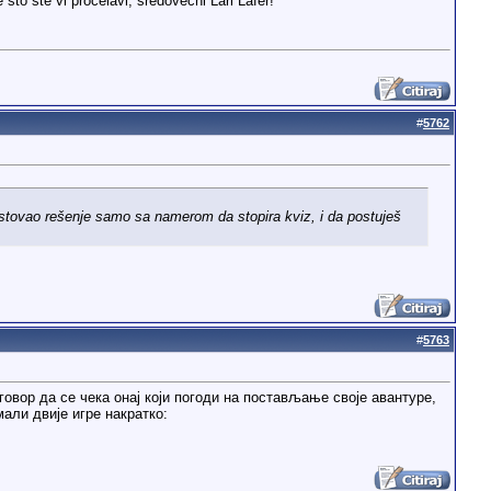
sto ste vi procelavi, sredovecni Lari Lafer!
#
5762
postovao rešenje samo sa namerom da stopira kviz, i da
postuješ
#
5763
оговор да се чека онај који погоди на постављање своје авантуре,
али двије игре накратко: