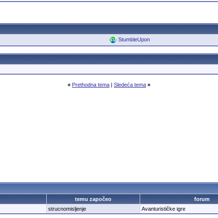
StumbleUpon
«
Prethodna tema
|
Sledeća tema
»
temu započeo
forum
strucnomisljenje
Avanturističke igre