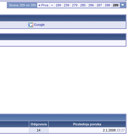
Strana 289 od 289
«
Prva
<
189
239
279
285
286
287
288
289
Google
Odgovora
Poslednja poruka
14
2.1.2008
23:27