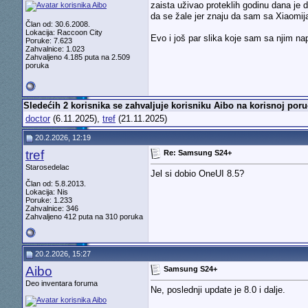
zaista uživao proteklih godinu dana je
da se žale jer znaju da sam sa Xiaomij
Član od: 30.6.2008.
Lokacija: Raccoon City
Evo i još par slika koje sam sa njim nap
Poruke: 7.623
Zahvalnice: 1.023
Zahvaljeno 4.185 puta na 2.509
poruka
Sledećih 2 korisnika se zahvaljuje korisniku Aibo na korisnoj poru
doctor
(6.11.2025),
tref
(21.11.2025)
20.2.2026, 12:19
tref
Re: Samsung S24+
Starosedelac
Jel si dobio OneUI 8.5?
Član od: 5.8.2013.
Lokacija: Nis
Poruke: 1.233
Zahvalnice: 346
Zahvaljeno 412 puta na 310 poruka
20.2.2026, 15:27
Aibo
Samsung S24+
Deo inventara foruma
Ne, poslednji update je 8.0 i dalje.