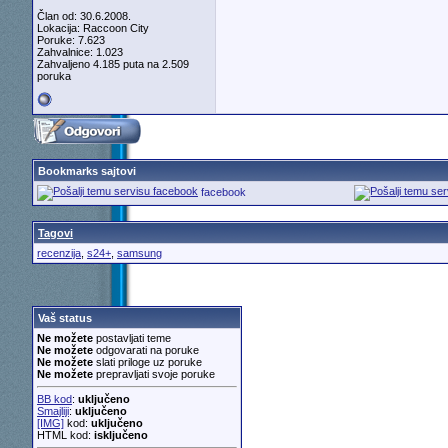
Član od: 30.6.2008.
Lokacija: Raccoon City
Poruke: 7.623
Zahvalnice: 1.023
Zahvaljeno 4.185 puta na 2.509
poruka
Bookmarks sajtovi
facebook
Tagovi
recenzija
,
s24+
,
samsung
Vaš status
Ne možete
postavljati teme
Ne možete
odgovarati na poruke
Ne možete
slati priloge uz poruke
Ne možete
prepravljati svoje poruke
BB kod
:
uključeno
Smajliji
:
uključeno
[IMG]
kod:
uključeno
HTML kod:
isključeno