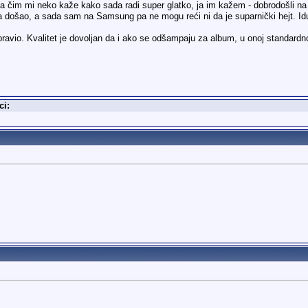
 da čim mi neko kaže kako sada radi super glatko, ja im kažem - dobrodošli na
a došao, a sada sam na Samsung pa ne mogu reći ni da je suparnički hejt. Id
ravio. Kvalitet je dovoljan da i ako se odšampaju za album, u onoj standardnoj
ci: