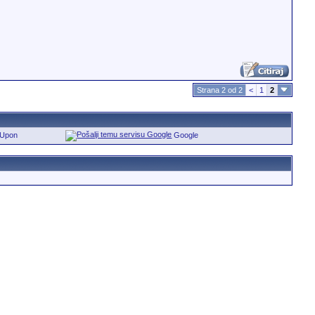
Strana 2 od 2
<
1
2
eUpon
Google