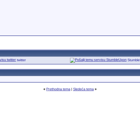
twitter
Stumbl
«
Prethodna tema
|
Sledeća tema
»