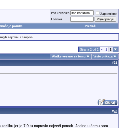
ime korisnika
Zapamti me!
Lozinka
anašnje poruke
Pretraži
rugih sajtova i časopisa.
Strana 2 od 2
<
1
2
Alatke vezane za temu
Vrste prikaza
#
21
#
22
ku razliku jer je 7.0 tu napravio najveći pomak. Jedino u čemu sam