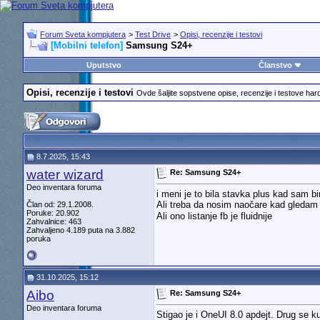
Forum Sveta kompjutera
>
Test Drive
>
Opisi, recenzije i testovi
[Mobilni telefon]
Samsung S24+
Uputstvo
Članstvo
Opisi, recenzije i testovi
Ovde šaljite sopstvene opise, recenzije i testove har
8.7.2025, 15:43
water wizard
Re: Samsung S24+
Deo inventara foruma
i meni je to bila stavka plus kad sam bi
Ali treba da nosim naočare kad gledam
Član od: 29.1.2008.
Poruke: 20.902
Ali ono listanje fb je fluidnije
Zahvalnice: 463
Zahvaljeno 4.189 puta na 3.882
poruka
31.10.2025, 15:12
Aibo
Re: Samsung S24+
Deo inventara foruma
Stigao je i OneUI 8.0 apdejt. Drug se k