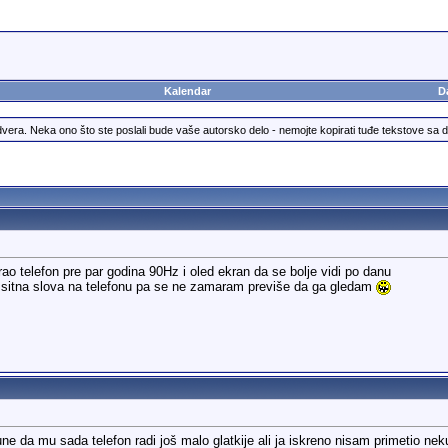
Kalendar
D
dvera. Neka ono što ste poslali bude vaše autorsko delo - nemojte kopirati tuđe tekstove sa d
rao telefon pre par godina 90Hz i oled ekran da se bolje vidi po danu
 sitna slova na telefonu pa se ne zamaram previše da ga gledam
une da mu sada telefon radi još malo glatkije ali ja iskreno nisam primetio ne