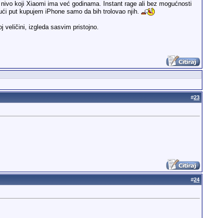
 nivo koji Xiaomi ima već godinama. Instant rage ali bez mogućnosti
ući put kupujem iPhone samo da bih trolovao njih.
 veličini, izgleda sasvim pristojno.
#
23
#
24