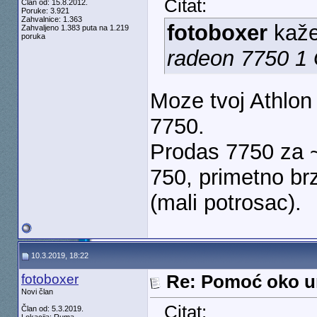
Citat:
Član od: 15.8.2012.
Poruke: 3.921
Zahvalnice: 1.363
fotoboxer
kaž
Zahvaljeno 1.383 puta na 1.219
poruka
radeon 7750 1
Moze tvoj Athlon
7750.
Prodas 7750 za 
750, primetno br
(mali potrosac).
10.3.2019, 18:22
fotoboxer
Re: Pomoć oko u
Novi član
Citat:
Član od: 5.3.2019.