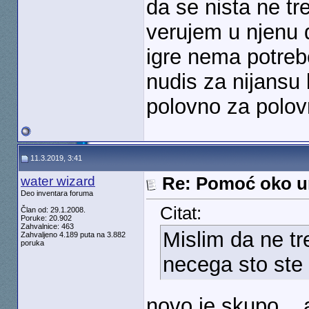
da se nista ne tr
verujem u njenu 
igre nema potreb
nudis za nijansu 
polovno za polo
11.3.2019, 3:41
water wizard
Re: Pomoć oko u
Deo inventara foruma
Citat:
Član od: 29.1.2008.
Poruke: 20.902
Zahvalnice: 463
Mislim da ne tr
Zahvaljeno 4.189 puta na 3.882
poruka
necega sto ste p
novo je skupo...