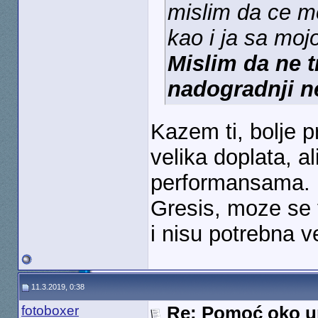
mislim da ce mo
kao i ja sa moj
Mislim da ne t
nadogradnji ne
Kazem ti, bolje p
velika doplata, al
performansama.
Gresis, moze se t
i nisu potrebna v
11.3.2019, 0:38
fotoboxer
Re: Pomoć oko u