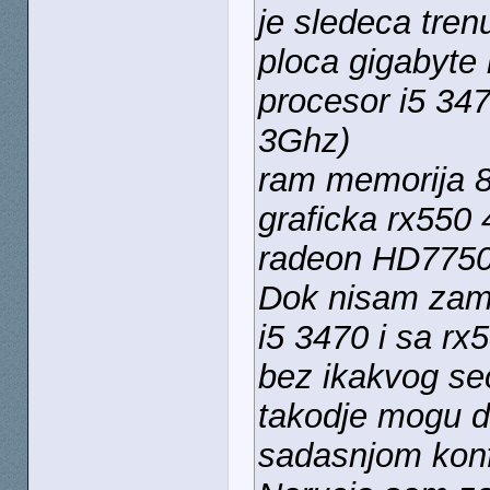
je sledeca tren
ploca gigabyte
procesor i5 347
3Ghz)
ram memorija 
graficka rx550 
radeon HD7750
Dok nisam zame
i5 3470 i sa rx
bez ikakvog sec
takodje mogu d
sadasnjom konf