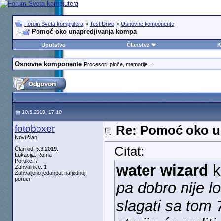
Forum Sveta kompjutera
>
Test Drive
>
Osnovne komponente
Pomoć oko unapredjivanja kompa
Uputstvo
Članstvo
K
Osnovne komponente
Procesori, ploče, memorije...
10.3.2019, 17:10
fotoboxer
Re: Pomoć oko u
Novi član
Citat:
Član od: 5.3.2019.
Lokacija: Ruma
Poruke: 7
water wizard
k
Zahvalnice: 1
Zahvaljeno jedanput na jednoj
poruci
pa dobro nije l
slagati sa tom 