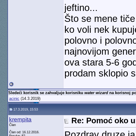
jeftino...
Što se mene tiče
ko voli nek kupu
polovno i polovno
najnovijom gener
ova stara 5-6 god
prodam sklopio sa
Sledeći korisnik se zahvaljuje korisniku
water wizard
na korisnoj po
acinic
(14.3.2019)
17.3.2019, 15:53
krempita
Re: Pomoć oko u
Član
Pozdrav druze ja
Član od: 16.12.2016.
Poruke: 82