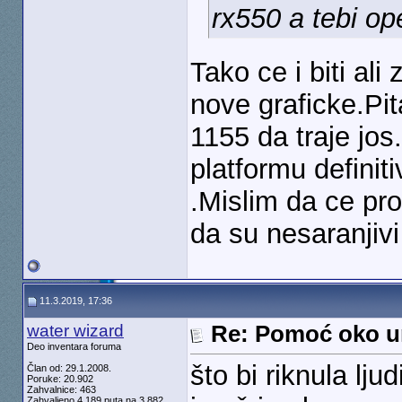
rx550 a tebi op
Tako ce i biti a
nove graficke.Pit
1155 da traje jo
platformu definit
.Mislim da ce pr
da su nesaranjivi
11.3.2019, 17:36
water wizard
Re: Pomoć oko u
Deo inventara foruma
što bi riknula lju
Član od: 29.1.2008.
Poruke: 20.902
Zahvalnice: 463
Zahvaljeno 4.189 puta na 3.882