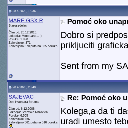
28.4.2020, 15:36
MARE GSX R
Pomoć oko unapr
Starosedelac
Dobro si predpos
Član od: 25.12.2013.
Lokacija: Moto Land... ;)
Poruke: 1.990
prikljuciti grafick
Zahvalnice: 371
Zahvaljeno 370 puta na 325 poruka
Sent from my S
28.4.2020, 23:40
SAJEVAC
Re: Pomoć oko u
Deo inventara foruma
Kolega,a da ti d
Član od: 6.12.2008.
Lokacija: Sremska Mitrovica
Poruke: 6.505
uradi umesto teb
Zahvalnice: 597
Zahvaljeno 561 puta na 516 poruka