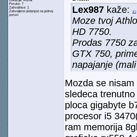
Lokacija: Ruma
Poruke: 7
Lex987
kaže:
Zahvalnice: 1
Zahvaljeno jedanput na jednoj
poruci
Moze tvoj Athlo
HD 7750.
Prodas 7750 za
GTX 750, prime
napajanje (mali
Mozda se nisam d
sledeca trenutno
ploca gigabyte 
procesor i5 3470(
ram memorija 8g