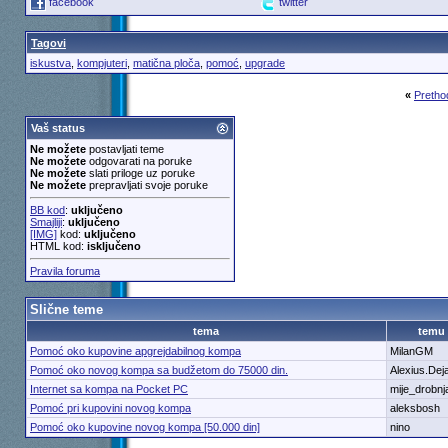
facebook
twitter
Tagovi
iskustva
,
kompjuteri
,
matična ploča
,
pomoć
,
upgrade
«
Pretho
Vaš status
Ne možete
postavljati teme
Ne možete
odgovarati na poruke
Ne možete
slati priloge uz poruke
Ne možete
prepravljati svoje poruke
BB kod
:
uključeno
Smajliji
:
uključeno
[IMG]
kod:
uključeno
HTML kod:
isključeno
Pravila foruma
Slične teme
tema
temu
Pomoć oko kupovine apgrejdabilnog kompa
MilanGM
Pomoć oko novog kompa sa budžetom do 75000 din.
Alexius.Dej
Internet sa kompa na Pocket PC
mije_drobnj
Pomoć pri kupovini novog kompa
aleksbosh
Pomoć oko kupovine novog kompa [50.000 din]
nino