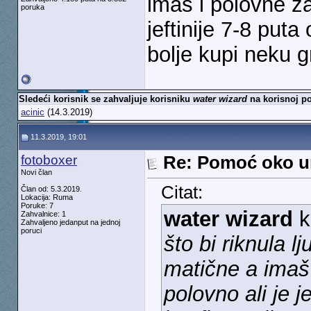
imaš i polovne za
poruka
jeftinije 7-8 puta
bolje kupi neku g
Sledeći korisnik se zahvaljuje korisniku
water wizard
na korisnoj po
acinic
(14.3.2019)
11.3.2019, 19:01
fotoboxer
Re: Pomoć oko u
Novi član
Citat:
Član od: 5.3.2019.
Lokacija: Ruma
Poruke: 7
water wizard
k
Zahvalnice: 1
Zahvaljeno jedanput na jednoj
poruci
što bi riknula lj
matične a imaš 
polovno ali je j