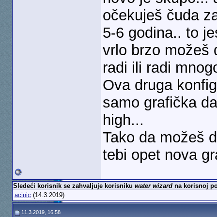
očekuješ čuda z
5-6 godina.. to je
vrlo brzo možeš 
radi ili radi mnog
Ova druga konfigu
samo grafička da 
high...
Tako da možeš da
tebi opet nova g
Sledeći korisnik se zahvaljuje korisniku
water wizard
na korisnoj po
acinic
(14.3.2019)
11.3.2019, 16:58