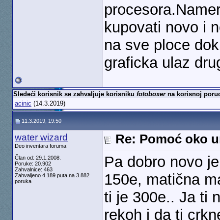
procesora.Namern
kupovati novo i 
na sve ploce dok
graficka ulaz drug
Sledeći korisnik se zahvaljuje korisniku
fotoboxer
na korisnoj poruc
acinic
(14.3.2019)
11.3.2019, 19:50
water wizard
Re: Pomoć oko u
Deo inventara foruma
Pa dobro novo je
Član od: 29.1.2008.
Poruke: 20.902
Zahvalnice: 463
150e, matična ma
Zahvaljeno 4.189 puta na 3.882
poruka
ti je 300e.. Ja t
rekoh i da ti cr