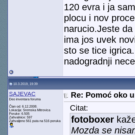
120 evra i ja s
plocu i nov proce
narucio.Jeste da 
ima jos uvek novi
sto se tice igric
nadogradnji neceg
10.3.2019, 19:39
SAJEVAC
Re: Pomoć oko u
Deo inventara foruma
Citat:
Član od: 6.12.2008.
Lokacija: Sremska Mitrovica
Poruke: 6.505
fotoboxer
kaž
Zahvalnice: 597
Zahvaljeno 561 puta na 516 poruka
Mozda se nisam