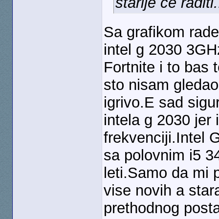
starije će raditi.
Sa grafikom rad
intel g 2030 3GH
Fortnite i to bas
sto nisam gledao f
igrivo.E sad sigu
intela g 2030 jer 
frekvenciji.Inte
sa polovnim i5 3
leti.Samo da mi p
vise novih a star
prethodnog posta