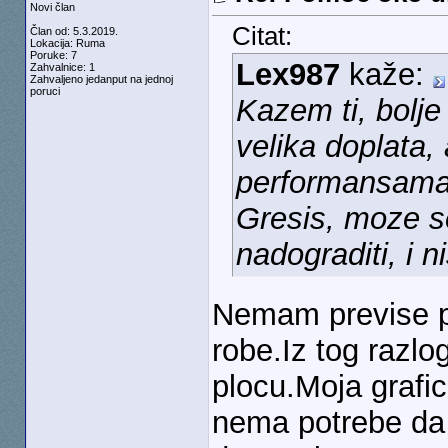
Novi član
Citat:
Član od: 5.3.2019.
Lokacija: Ruma
Poruke: 7
Lex987
kaže:
Zahvalnice: 1
Zahvaljeno jedanput na jednoj
poruci
Kazem ti, bolje
velika doplata, 
performansama
Gresis, moze se
nadograditi, i n
Nemam previse p
robe.Iz tog razlo
plocu.Moja grafi
nema potrebe da 