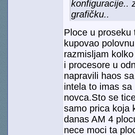
konfiguracije.. 
grafičku..
Ploce u proseku 
kupovao polovnu 
razmisljam kolko 
i procesore u od
napravili haos sa
intela to imas s
novca.Sto se tic
samo prica koja 
danas AM 4 plocu
nece moci ta plo