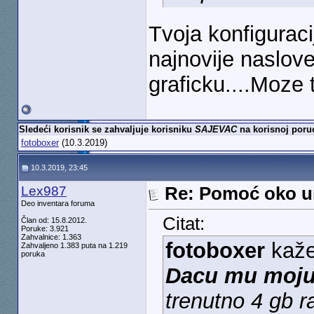
Tvoja konfiguraci
najnovije naslove
graficku....Moze t
Sledeći korisnik se zahvaljuje korisniku
SAJEVAC
na korisnoj poruc
fotoboxer
(10.3.2019)
10.3.2019, 23:45
Lex987
Re: Pomoć oko u
Deo inventara foruma
Citat:
Član od: 15.8.2012.
Poruke: 3.921
Zahvalnice: 1.363
fotoboxer
kaž
Zahvaljeno 1.383 puta na 1.219
poruka
Dacu mu
moju
trenutno 4 gb 