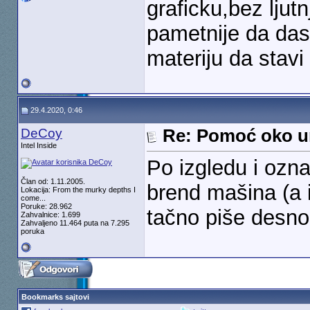
graficku,bez ljut
pametnije da da
materiju da stavi
29.4.2020, 0:46
DeCoy
Re: Pomoć oko u
Intel Inside
Po izgledu i ozna
Član od: 1.11.2005.
brend mašina (a i
Lokacija: From the murky depths I
come...
Poruke: 28.962
tačno piše desno
Zahvalnice: 1.699
Zahvaljeno 11.464 puta na 7.295
poruka
Bookmarks sajtovi