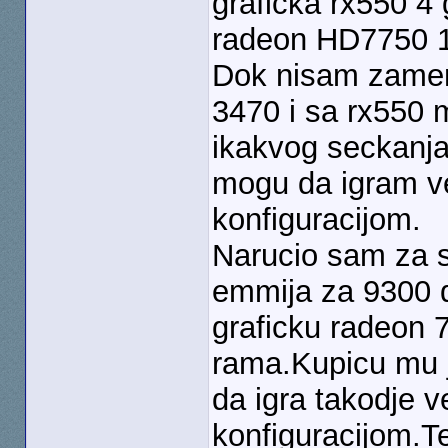
graficka rx550 4 
radeon HD7750 
Dok nisam zameni
3470 i sa rx550 
ikakvog seckanja 
mogu da igram v
konfiguracijom.
Narucio sam za s
emmija za 9300 
graficku radeon 
rama.Kupicu mu j
da igra takodje v
konfiguracijom.Te