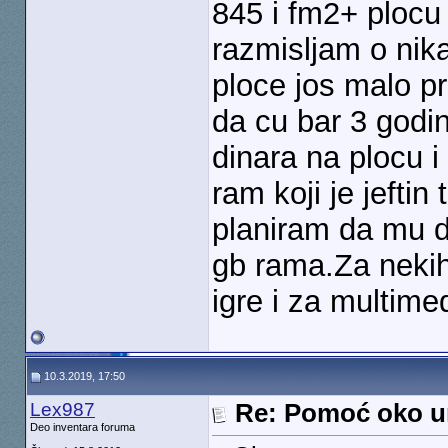
845 i fm2+ plocu 
razmisljam o nik
ploce jos malo pr
da cu bar 3 godi
dinara na plocu i
ram koji je jefti
planiram da mu d
gb rama.Za nekih
igre i za multime
10.3.2019, 17:50
Lex987
Re: Pomoć oko u
Deo inventara foruma