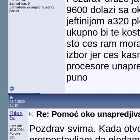
Zahvalnice: 8
9600 dolazi sa o
Zahvaljeno jedanput na jednoj
poruci
jeftinijom a320 
ukupno bi te kost
sto ces ram morat
izbor jer ces kas
procesore unapre
puno
28.4.2020,
15:18
Rilex
Re: Pomoć oko unapredjiv
Član
Pozdrav svima. Kada otvo
Član od:
10.3.2011.
Poruke:
pretpostavljam da gledam 
221