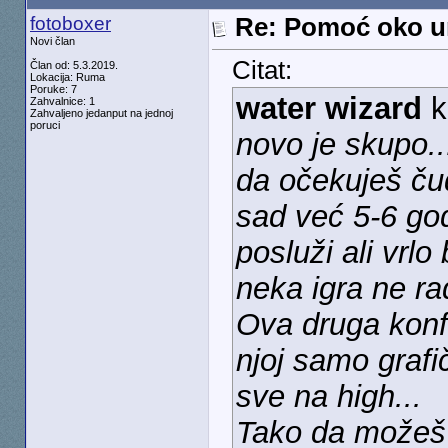
fotoboxer
Re: Pomoć oko u
Novi član
Citat:
Član od: 5.3.2019.
Lokacija: Ruma
Poruke: 7
water wizard
k
Zahvalnice: 1
Zahvaljeno jedanput na jednoj
poruci
novo je skupo..
da očekuješ ču
sad već 5-6 god
posluži ali vrl
neka igra ne rad
Ova druga konfi
njoj samo grafi
sve na high...
Tako da možeš 