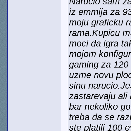
Narucio sam za
iz emmija za 9
moju graficku r
rama.Kupicu mu
moci da igra ta
mojom konfigura
gaming za 120 
uzme novu ploc
sinu narucio.J
zastarevaju ali 
bar nekoliko go
treba da se raz
ste platili 100 e