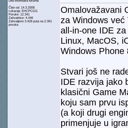
Deo inventara foruma
Omalovažavani G
Član od: 14.3.2008.
Lokacija: EHCPCGG
Poruke: 12.341
za Windows već 
Zahvalnice: 4.446
Zahvaljeno 3.428 puta na 2.361
poruka
all-in-one IDE za
Linux, MacOS, i
Windows Phone 8 
Stvari još ne rad
IDE razvija jako
klasični Game Ma
koju sam prvu isp
(a koji drugi engi
primenjuje u igra