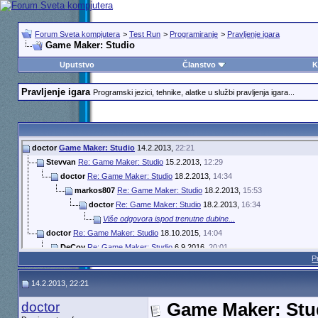
Forum Sveta kompjutera
>
Test Run
>
Programiranje
>
Pravljenje igara
Game Maker: Studio
Uputstvo
Članstvo
K
Pravljenje igara
Programski jezici, tehnike, alatke u službi pravljenja igara...
doctor
Game Maker: Studio
14.2.2013,
22:21
Stevvan
Re: Game Maker: Studio
15.2.2013,
12:29
doctor
Re: Game Maker: Studio
18.2.2013,
14:34
markos807
Re: Game Maker: Studio
18.2.2013,
15:53
doctor
Re: Game Maker: Studio
18.2.2013,
16:34
Više odgovora ispod trenutne dubine...
doctor
Re: Game Maker: Studio
18.10.2015,
14:04
DeCoy
Re: Game Maker: Studio
6.9.2016,
20:01
P
doctor
Re: Game Maker: Studio
6.9.2016,
21:15
Eni
Re: Game Maker: Studio
7.9.2016,
6:38
14.2.2013, 22:21
Više odgovora ispod trenutne dubine...
doctor
Game Maker: Stu