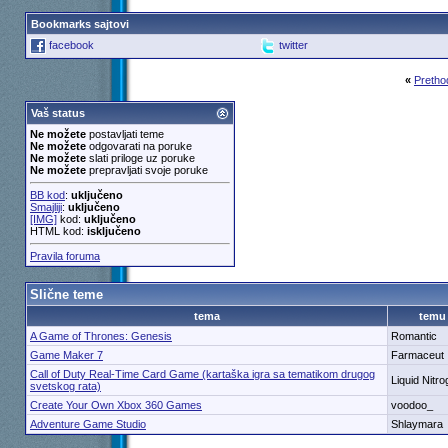
Bookmarks sajtovi
facebook
twitter
«
Pretho
Vaš status
Ne možete
postavljati teme
Ne možete
odgovarati na poruke
Ne možete
slati priloge uz poruke
Ne možete
prepravljati svoje poruke
BB kod
:
uključeno
Smajliji
:
uključeno
[IMG]
kod:
uključeno
HTML kod:
isključeno
Pravila foruma
Slične teme
tema
temu
A Game of Thrones: Genesis
Romantic
Game Maker 7
Farmaceut
Call of Duty Real-Time Card Game (kartaška igra sa tematikom drugog
Liquid Nitr
svetskog rata)
Create Your Own Xbox 360 Games
voodoo_
Adventure Game Studio
Shlaymara