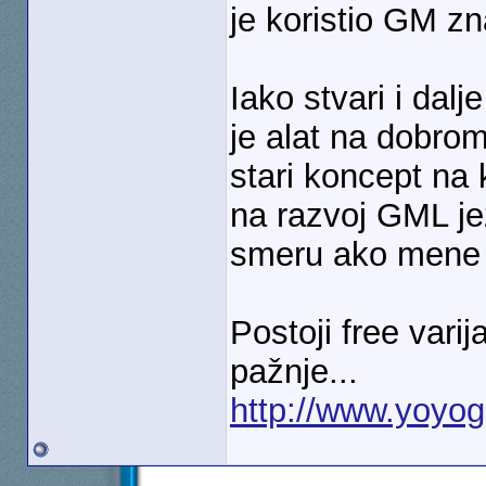
je koristio GM z
Iako stvari i dal
je alat na dobro
stari koncept na 
na razvoj GML je
smeru ako mene 
Postoji free varij
pažnje...
http://www.yoyo