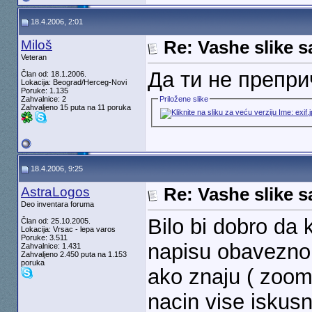
18.4.2006, 2:01
Miloš
Re: Vashe slike s
Veteran
Да ти не препри
Član od: 18.1.2006.
Lokacija: Beograd/Herceg-Novi
Poruke: 1.135
Zahvalnice: 2
Priložene slike
Zahvaljeno 15 puta na 11 poruka
18.4.2006, 9:25
AstraLogos
Re: Vashe slike s
Deo inventara foruma
Bilo bi dobro da k
Član od: 25.10.2005.
Lokacija: Vrsac - lepa varos
Poruke: 3.511
napisu obavezno 
Zahvalnice: 1.431
Zahvaljeno 2.450 puta na 1.153
poruka
ako znaju ( zoom,
nacin vise iskusn