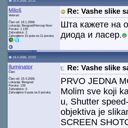
18.4.2006, 20:31
Miloš
Re: Vashe slike s
Veteran
Шта кажете на о
Član od: 18.1.2006.
Lokacija: Beograd/Herceg-Novi
Poruke: 1.135
диода и ласер.
Zahvalnice: 2
Zahvaljeno 15 puta na 11 poruka
18.4.2006, 23:03
Iluminator
Re: Vashe slike s
Član
PRVO JEDNA MO
Član od: 15.4.2006.
Lokacija: Beograd
Poruke: 139
Molim sve koji ka
Zahvalnice: 0
Zahvaljeno 0 puta na 0 poruka
u, Shutter speed
objektiva je sli
SCREEN SHOTOVE