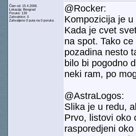
@Rocker:
Član od: 15.4.2006.
Lokacija: Beograd
Poruke: 139
Kompozicija je u 
Zahvalnice: 0
Zahvaljeno 0 puta na 0 poruka
Kada je cvet svet
na spot. Tako ce 
pozadina nesto ta
bilo bi pogodno d
neki ram, po mo
@AstraLogos:
Slika je u redu, 
Prvo, listovi oko 
rasporedjeni oko