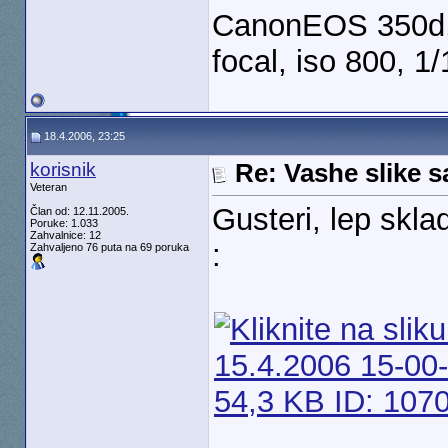
CanonEOS 350d,
focal, iso 800, 1/
18.4.2006, 23:25
korisnik
Re: Vashe slike s
Veteran
Gusteri, lep skla
Član od: 12.11.2005.
Poruke: 1.033
Zahvalnice: 12
:
Zahvaljeno 76 puta na 69 poruka