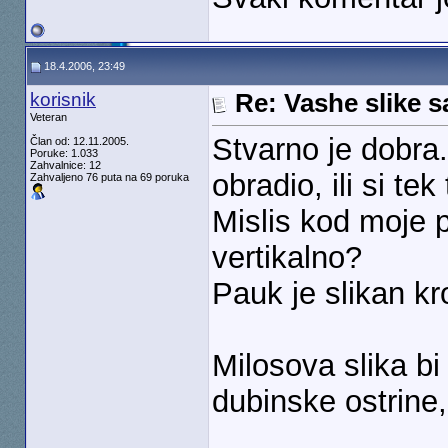
18.4.2006, 23:49
korisnik
Re: Vashe slike s
Veteran
Stvarno je dobra.
Član od: 12.11.2005.
Poruke: 1.033
Zahvalnice: 12
obradio, ili si te
Zahvaljeno 76 puta na 69 poruka
Mislis kod moje p
vertikalno?
Pauk je slikan kr
Milosova slika bi 
dubinske ostrine