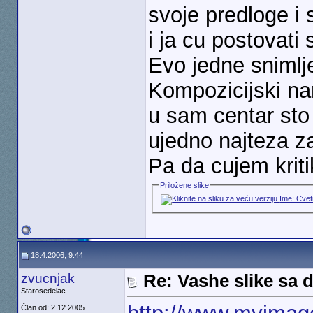
svoje predloge i 
i ja cu postovati
Evo jedne sniml
Kompozicijski na
u sam centar sto 
ujedno najteza z
Pa da cujem krit
Priložene slike
18.4.2006, 9:44
zvucnjak
Re: Vashe slike sa d
Starosedelac
Član od: 2.12.2005.