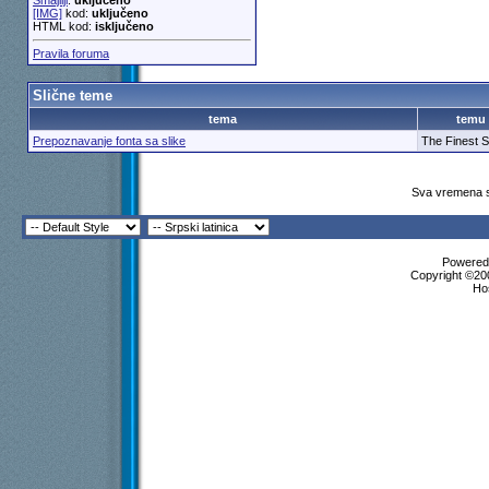
Smajliji
:
uključeno
[IMG]
kod:
uključeno
HTML kod:
isključeno
Pravila foruma
Slične teme
tema
temu
Prepoznavanje fonta sa slike
The Finest S
Sva vremena s
Powered 
Copyright ©200
Ho