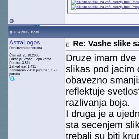
18.4.2006, 15:38
AstraLogos
Re: Vashe slike s
Deo inventara foruma
Druze imam dve 
Član od: 25.10.2005.
Lokacija: Vrsac - lepa varos
Poruke: 3.511
slikas pod jacim 
Zahvalnice: 1.431
Zahvaljeno 2.450 puta na 1.153
poruka
obavezno smanjis
reflektuje svetlo
razlivanja boja.
I druga je a ujed
sta secenjem slik
trebali su biti kr