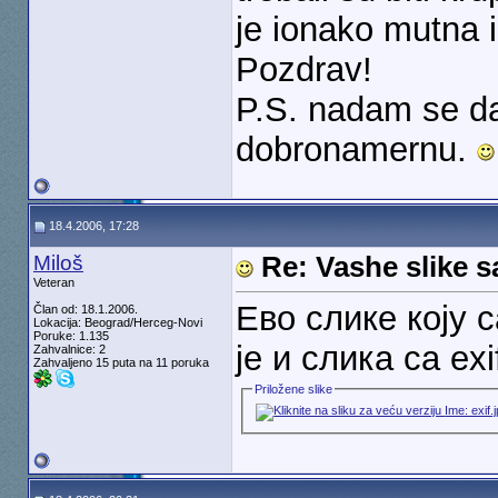
je ionako mutna 
Pozdrav!
P.S. nadam se da 
dobronamernu.
18.4.2006, 17:28
Miloš
Re: Vashe slike s
Veteran
Ево слике коју 
Član od: 18.1.2006.
Lokacija: Beograd/Herceg-Novi
Poruke: 1.135
је и слика са exi
Zahvalnice: 2
Zahvaljeno 15 puta na 11 poruka
Priložene slike