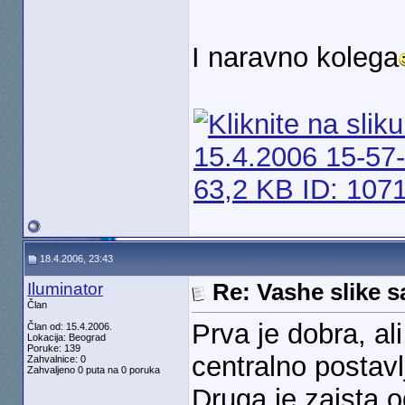
I naravno kolega
18.4.2006, 23:43
Iluminator
Re: Vashe slike s
Član
Prva je dobra, ali
Član od: 15.4.2006.
Lokacija: Beograd
Poruke: 139
centralno postavlj
Zahvalnice: 0
Zahvaljeno 0 puta na 0 poruka
Druga je zaista 