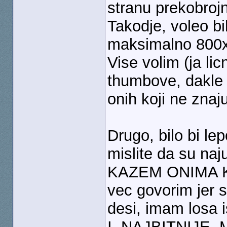
stranu prekobroj
Takodje, voleo bi
maksimalno 800
Vise volim (ja lic
thumbove, dakle
onih koji ne znaju
Drugo, bilo bi le
mislite da su naj
KAZEM ONIMA K
vec govorim jer 
desi, imam losa 
I, NAJBITNIJE