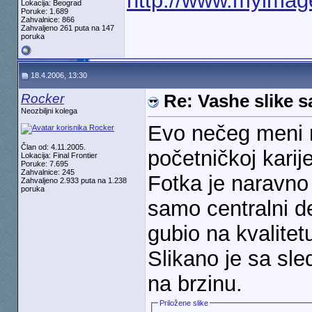
http://www.myimage
Lokacija: Beograd
Poruke: 1.689
Zahvalnice: 866
Zahvaljeno 261 puta na 147
poruka
18.4.2006, 13:30
Rocker
Re: Vashe slike s
Neozbiljni kolega
Evo nečeg meni n
Član od: 4.11.2005.
početničkoj karije
Lokacija: Final Frontier
Poruke: 7.695
Zahvalnice: 245
Fotka je naravno
Zahvaljeno 2.933 puta na 1.238
poruka
samo centralni 
gubio na kvalitet
Slikano je sa s
na brzinu.
Priložene slike