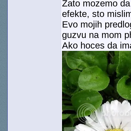
Zato mozemo da i
efekte, sto misl
Evo mojih predlog
guzvu na mom ph
Ako hoces da ima