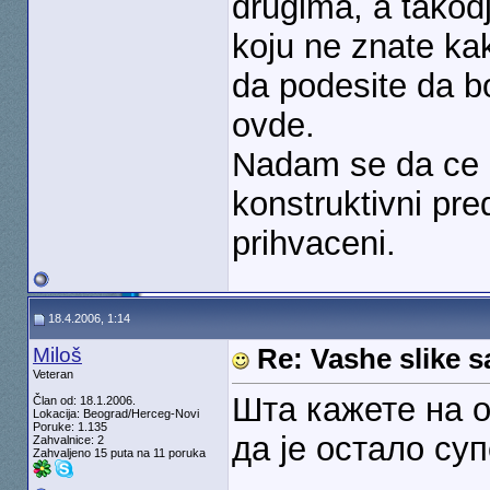
drugima, a takodj
koju ne znate kak
da podesite da b
ovde.
Nadam se da ce ov
konstruktivni pred
prihvaceni.
18.4.2006, 1:14
Miloš
Re: Vashe slike s
Veteran
Шта кажете на 
Član od: 18.1.2006.
Lokacija: Beograd/Herceg-Novi
Poruke: 1.135
да је остало суп
Zahvalnice: 2
Zahvaljeno 15 puta na 11 poruka