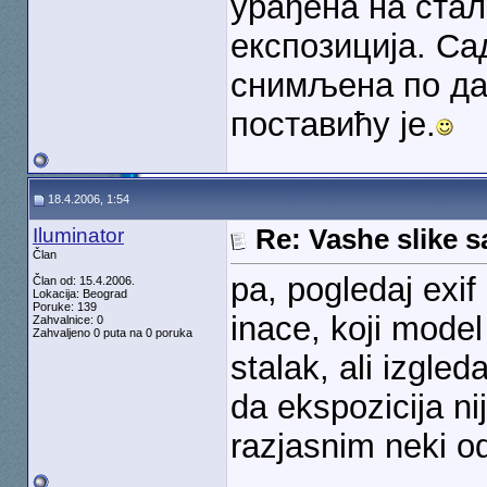
урађена на стал
експозиција. Са
снимљена по дан
поставићу је.
18.4.2006, 1:54
Iluminator
Re: Vashe slike s
Član
pa, pogledaj exif 
Član od: 15.4.2006.
Lokacija: Beograd
Poruke: 139
inace, koji model 
Zahvalnice: 0
Zahvaljeno 0 puta na 0 poruka
stalak, ali izgled
da ekspozicija ni
razjasnim neki o