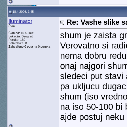
18.4.2006, 1:45
Iluminator
Re: Vashe slike s
Član
shum je zaista gr
Član od: 15.4.2006.
Lokacija: Beograd
Poruke: 139
Verovatno si radi
Zahvalnice: 0
Zahvaljeno 0 puta na 0 poruka
nema dobru reduk
onaj najgori shum 
sledeci put stavi 
pa ukljucu dugac
shum (iso vredno
na iso 50-100 bi 
ajde postuj neku