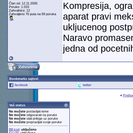
Kompresija, ograni
Član od: 12.11.2005.
Poruke: 1.033
Zahvalnice: 12
aparat pravi mek
Zahvaljeno 76 puta na 69 poruka
ukljucenog postpr
Naravo promasena 
jedna od pocetni
Bookmarks sajtovi
facebook
twitter
«
Pretho
Vaš status
Ne možete
postavljati teme
Ne možete
odgovarati na poruke
Ne možete
slati priloge uz poruke
Ne možete
prepravljati svoje poruke
BB kod
:
uključeno