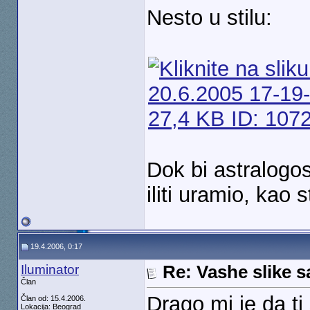
Nesto u stilu:
Dok bi astralogo
iliti uramio, kao 
19.4.2006, 0:17
Iluminator
Re: Vashe slike s
Član
Drago mi je da ti
Član od: 15.4.2006.
Lokacija: Beograd