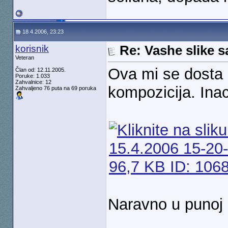
18.4.2006, 23:23
korisnik
Re: Vashe slike s
Veteran
Ova mi se dosta s
Član od: 12.11.2005.
Poruke: 1.033
Zahvalnice: 12
kompozicija. In
Zahvaljeno 76 puta na 69 poruka
Naravno u punoj r