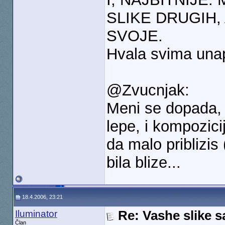
SLIKE DRUGIH,
SVOJE.
Hvala svima una
@Zvucnjak:
Meni se dopada,
lepe, i kompozic
da malo priblizis
bila blize...
18.4.2006, 23:21
Iluminator
Re: Vashe slike s
Član