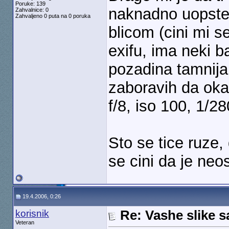
Poruke: 139
naknadno uopste,
Zahvalnice: 0
Zahvaljeno 0 puta na 0 poruka
blicom (cini mi s
exifu, ima neki b
pozadina tamnija, 
zaboravih da oka
f/8, iso 100, 1/28
Sto se tice ruze, 
se cini da je neo
19.4.2006, 0:26
korisnik
Re: Vashe slike s
Veteran