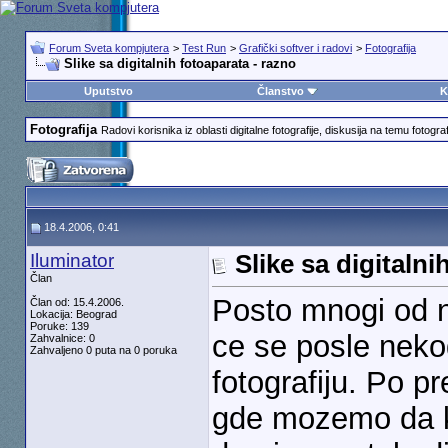
Forum Sveta kompjutera
>
Test Run
>
Grafički softver i radovi
>
Fotografija
Slike sa digitalnih fotoaparata - razno
Uputstvo
Članstvo
K
Fotografija
Radovi korisnika iz oblasti digitalne fotografije, diskusija na temu fotografi
18.4.2006, 0:41
Iluminator
Slike sa digitalni
Član
Posto mnogi od n
Član od: 15.4.2006.
Lokacija: Beograd
Poruke: 139
ce se posle neko
Zahvalnice: 0
Zahvaljeno 0 puta na 0 poruka
fotografiju. Po 
gde mozemo da ko