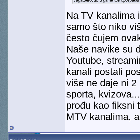
садашњост, и да ће тв програми 
Na TV kanalima i
samo što niko viš
često čujem ovak
Naše navike su d
Youtube, streami
kanali postali po
više ne daje ni 
sporta, kvizova..
prođu kao fiksni t
MTV kanalima, al