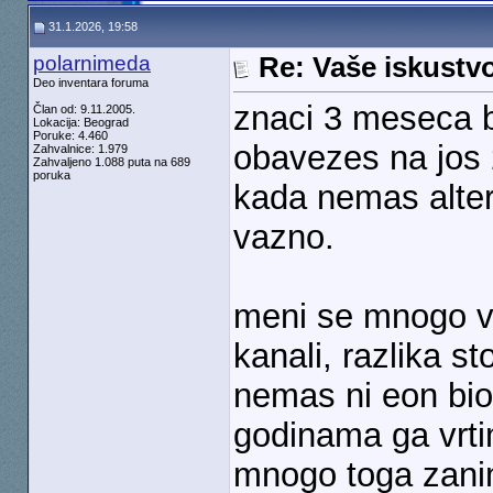
31.1.2026, 19:58
polarnimeda
Re: Vaše iskust
Deo inventara foruma
znaci 3 meseca b
Član od: 9.11.2005.
Lokacija: Beograd
Poruke: 4.460
obavezes na jos
Zahvalnice: 1.979
Zahvaljeno 1.088 puta na 689
poruka
kada nemas altern
vazno.
meni se mnogo vise
kanali, razlika s
nemas ni eon bios
godinama ga vrt
mnogo toga zani