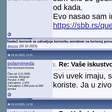
od kada.
Evo nasao sam in
https://sbb.rs/qu
Sledeći korisnik se zahvaljuje korisniku
worstever
na korisnoj poruc
director
(20.10.2023)
19.10.2023, 11:31
polarnimeda
Re: Vaše iskust
Deo inventara foruma
Svi uvek imaju, 
Član od: 9.11.2005.
Lokacija: Beograd
Poruke: 4.460
koriste. Ja u ziv
Zahvalnice: 1.979
Zahvaljeno 1.088 puta na 689
poruka
19.10.2023, 11:32