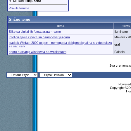
HTML kod:
isključeno
Pravila foruma
Slične teme
tema
temu
Slike sa digitalnih fotoaparata - razno
Iluminator
Intel dizajnira čipove sa osamdeset jezgara
Maverick78
leadtek Winfast 2000 expert - nemogu da dobijem signal na s-video ulazu
ural
sa sat. risiv
sporo startanje windowsa sa wirelessom
Paladin
Sva vremena su
Powered 
Copyright ©200
Ho