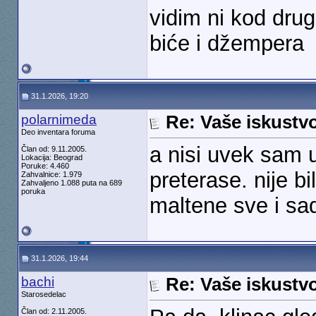
vidim ni kod drugi
biće i džempera
31.1.2026, 19:20
polarnimeda
Re: Vaše iskust
Deo inventara foruma
a nisi uvek sam u
Član od: 9.11.2005.
Lokacija: Beograd
Poruke: 4.460
preterase. nije b
Zahvalnice: 1.979
Zahvaljeno 1.088 puta na 689
poruka
maltene sve i sa
31.1.2026, 19:44
bachi
Re: Vaše iskust
Starosedelac
Član od: 2.11.2005.