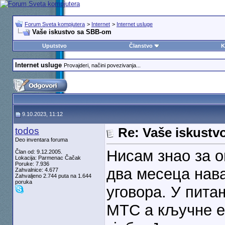
Forum Sveta kompjutera
>
Internet
>
Internet usluge
Vaše iskustvo sa SBB-om
Uputstvo
Članstvo
K
Internet usluge
Provajderi, načini povezivanja...
9.10.2023, 11:12
todos
Re: Vaše iskust
Deo inventara foruma
Нисам знао за о
Član od: 9.12.2005.
Lokacija: Parmenac Čačak
Poruke: 7.936
два месеца нава
Zahvalnice: 4.677
Zahvaljeno 2.744 puta na 1.644
poruka
уговора. У пита
МТС а кључне ем