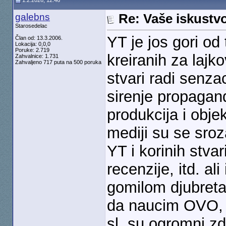
1.2.2026, 12:46
galebns
Re: Vaše iskust
Starosedelac
YT je jos gori od
Član od: 13.3.2006.
Lokacija: 0,0,0
Poruke: 2.719
kreiranih za lajko
Zahvalnice: 1.731
Zahvaljeno 717 puta na 500 poruka
stvari radi senzac
sirenje propagand
produkcija i objek
mediji su se sroz
YT i korinih stvari
recenzije, itd. al
gomilom djubreta
da naucim OVO, v
sl. su ogromni z