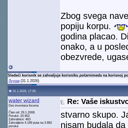
Zbog svega nave
popiju korpu.
godina placao. Di
onako, a u posle
obezvrede, ugas
Sledeći korisnik se zahvaljuje korisniku
polarnimeda
na korisnoj po
Љуша
(31.1.2026)
31.1.2026, 17:06
water wizard
Re: Vaše iskust
Deo inventara foruma
stvarno skupo. Ja
Član od: 29.1.2008.
Poruke: 20.902
Zahvalnice: 463
nisam budala da 
Zahvaljeno 4.189 puta na 3.882
poruka