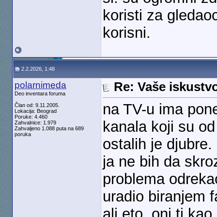
koristi za gledao
korisni.
2.2.2026, 1:48
polarnimeda
Re: Vaše iskust
Deo inventara foruma
na TV-u ima pone
Član od: 9.11.2005.
Lokacija: Beograd
Poruke: 4.460
kanala koji su od 
Zahvalnice: 1.979
Zahvaljeno 1.088 puta na 689
poruka
ostalih je djubre.
ja ne bih da skro
problema odrekao
uradio biranjem f
ali eto, oni ti ka