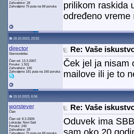
prilikom raskida 
Zahvalnice: 28
Zahvaljeno 75 puta na 68 poruka
određeno vreme 
18.10.2023, 23:02
director
Re: Vaše iskust
Starosedelac
Ček jel ja nisa
Član od: 13.3.2007.
Poruke: 1.501
Zahvalnice: 190
mailove ili je to 
Zahvaljeno 181 puta na 160 poruka
19.10.2023, 6:56
worstever
Re: Vaše iskust
Član
Oduvek ima SBB m
Član od: 8.3.2009.
Lokacija: Novi Sad
Poruke: 240
sam oko 20 godin
Zahvalnice: 28
Zahvaljeno 75 puta na 68 poruka