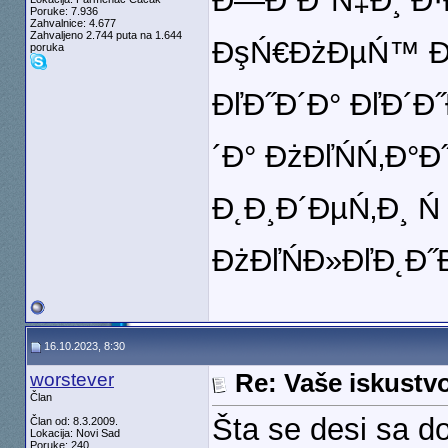
Đ—Đ˝Đ°Ń‡Đ¸ Đ·
Poruke: 7.936
Zahvalnice: 4.677
Zahvaljeno 2.744 puta na 1.644
ĐşŃ€ĐżĐµŃ™ Đ˝Đ°
poruka
ĐľĐ˝Đ´Đ° ĐľĐ´Đ˝
´Đ° ĐżĐľŃŃ‚Đ°
Đ˛Đ¸Đ´ĐµŃ‚Đ¸ Ń
ĐżĐľŃĐ»ĐľĐ˛Đ˝
16.10.2023, 8:30
worstever
Re: Vaše iskust
Član
Šta se desi sa d
Član od: 8.3.2009.
Lokacija: Novi Sad
Poruke: 240