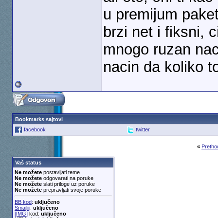
u premijum paketu
brzi net i fiksni
mnogo ruzan naci
nacin da koliko to
Bookmarks sajtovi
facebook
twitter
«
Pretho
Vaš status
Ne možete
postavljati teme
Ne možete
odgovarati na poruke
Ne možete
slati priloge uz poruke
Ne možete
prepravljati svoje poruke
BB kod
:
uključeno
Smajliji
:
uključeno
[IMG]
kod:
uključeno