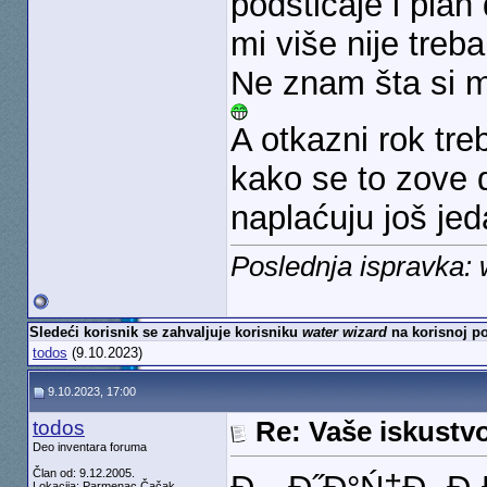
podsticaje i plan
mi više nije treb
Ne znam šta si m
A otkazni rok tre
kako se to zove 
naplaćuju još je
Poslednja ispravka: 
Sledeći korisnik se zahvaljuje korisniku
water wizard
na korisnoj po
todos
(9.10.2023)
9.10.2023, 17:00
todos
Re: Vaše iskust
Deo inventara foruma
Član od: 9.12.2005.
Lokacija: Parmenac Čačak