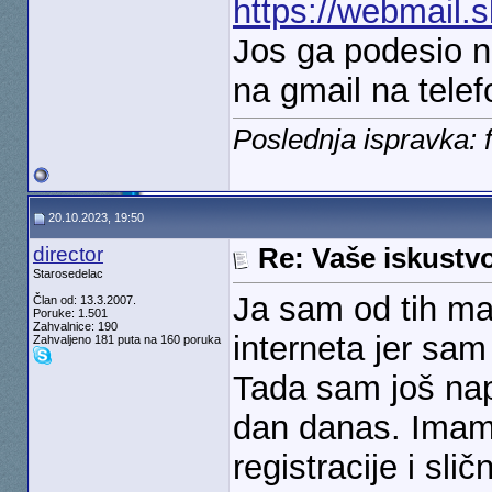
https://webmail.s
Jos ga podesio n
na gmail na telef
Poslednja ispravka: 
20.10.2023, 19:50
director
Re: Vaše iskust
Starosedelac
Ja sam od tih ma
Član od: 13.3.2007.
Poruke: 1.501
Zahvalnice: 190
interneta jer sam
Zahvaljeno 181 puta na 160 poruka
Tada sam još napr
dan danas. Imam i
registracije i sl