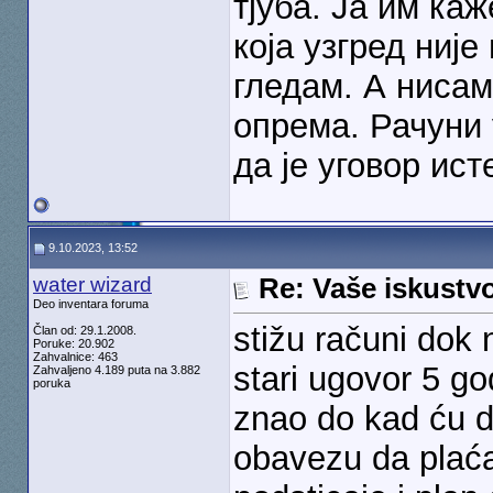
тјуба. Ја им ка
која узгред ниј
гледам. А нисам
опрема. Рачуни 
да је уговор ист
9.10.2023, 13:52
water wizard
Re: Vaše iskust
Deo inventara foruma
stižu računi dok 
Član od: 29.1.2008.
Poruke: 20.902
Zahvalnice: 463
stari ugovor 5 go
Zahvaljeno 4.189 puta na 3.882
poruka
znao do kad ću da
obavezu da plać