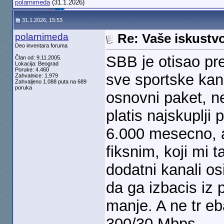
polarnimeda
(31.1.2026)
31.1.2026, 15:53
polarnimeda
Re: Vaše iskust
Deo inventara foruma
SBB je otisao pr
Član od: 9.11.2005.
Lokacija: Beograd
Poruke: 4.460
sve sportske kana
Zahvalnice: 1.979
Zahvaljeno 1.088 puta na 689
poruka
osnovni paket, n
platis najskuplji
6.000 mesecno, a
fiksnim, koji mi t
dodatni kanali os
da ga izbacis iz 
manje. A ne tr eba
300/30 Mbps.