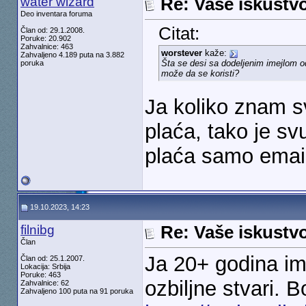
water wizard
Re: Vaše iskust
Deo inventara foruma
Citat:
Član od: 29.1.2008.
Poruke: 20.902
Zahvalnice: 463
worstever
kaže:
Zahvaljeno 4.189 puta na 3.882
Šta se desi sa dodeljenim imejlom o
poruka
može da se koristi?
Ja koliko znam s
plaća, tako je s
plaća samo email 
19.10.2023, 14:23
filnibg
Re: Vaše iskust
Član
Ja 20+ godina im
Član od: 25.1.2007.
Lokacija: Srbija
Poruke: 463
ozbiljne stvari. B
Zahvalnice: 62
Zahvaljeno 100 puta na 91 poruka