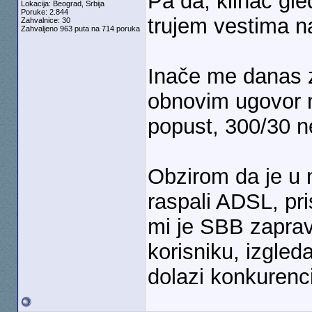
Pa da, klinac gle
Lokacija: Beograd, Srbija
Poruke: 2.844
trujem vestima n
Zahvalnice: 30
Zahvaljeno 963 puta na 714 poruka
Inače me danas z
obnovim ugovor 
popust, 300/30 n
Obzirom da je u 
raspali ADSL, pri
mi je SBB zapra
korisniku, izgled
dolazi konkurenci