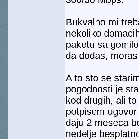
Bukvalno mi treba
nekoliko domacih i
paketu sa gomilo
da dodas, moras d
A to sto se stari
pogodnosti je st
kod drugih, ali t
potpisem ugovor 
daju 2 meseca be
nedelje besplatno