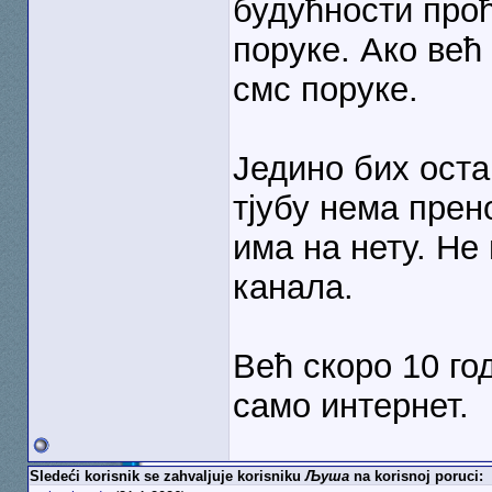
будућности про
поруке. Ако већ
смс поруке.
Једино бих оста
тјубу нема прен
има на нету. Не
канала.
Већ скоро 10 го
само интернет.
Sledeći korisnik se zahvaljuje korisniku
Љуша
na korisnoj poruci: