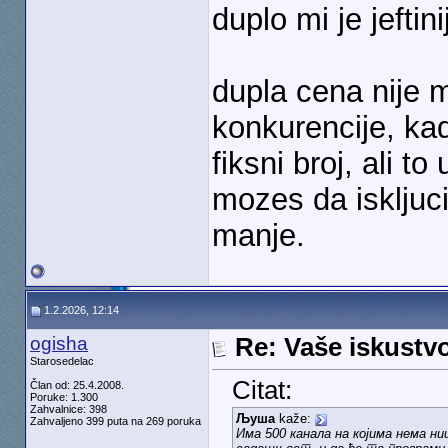
duplo mi je jefti
dupla cena nije m
konkurencije, kad
fiksni broj, ali to
mozes da iskljucis
manje.
1.2.2026, 12:14
ogisha
Re: Vaše iskust
Starosedelac
Citat:
Član od: 25.4.2008.
Poruke: 1.300
Zahvalnice: 398
Љуша
kaže:
Zahvaljeno 399 puta na 269 poruka
Има 500 канала на којима нема ни