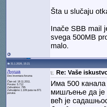
Šta u slučaju o
Inače SBB mail je
svega 500MB pros
malo.
31.1.2026, 15:21
Љуша
Re: Vaše iskust
Deo inventara foruma
Има 500 канала 
Član od: 18.11.2011.
Poruke: 5.712
Zahvalnice: 795
мишљење да је Ј
Zahvaljeno 1.109 puta na 871
poruka
већ је садашњос