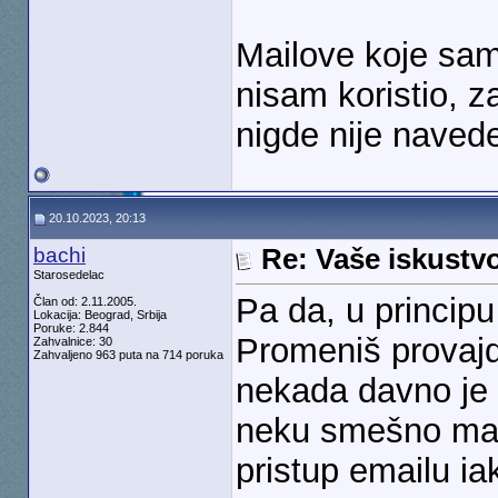
Mailove koje sam
nisam koristio, 
nigde nije navede
20.10.2023, 20:13
bachi
Re: Vaše iskust
Starosedelac
Pa da, u principu 
Član od: 2.11.2005.
Lokacija: Beograd, Srbija
Poruke: 2.844
Promeniš provajd
Zahvalnice: 30
Zahvaljeno 963 puta na 714 poruka
nekada davno je
neku smešno malu
pristup emailu iak