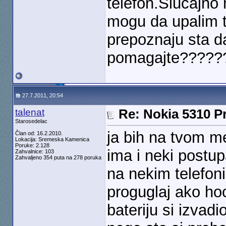
telefon.Slucajno
mogu da upalim t
prepoznaju sta d
pomagajte?????
27.7.2011, 20:54
talenat
Re: Nokia 5310 Pr
Starosedelac
ja bih na tvom me
Član od: 16.2.2010.
Lokacija: Sremeska Kamenica
Poruke: 2.128
ima i neki postu
Zahvalnice: 103
Zahvaljeno 354 puta na 278 poruka
na nekim telefon
proguglaj ako ho
bateriju si izvadi