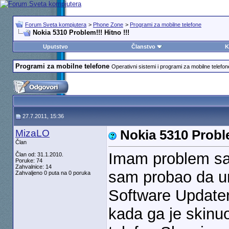
Forum Sveta kompjutera
>
Phone Zone
>
Programi za mobilne telefone
Nokia 5310 Problem!!! Hitno !!!
Uputstvo
Članstvo
K
Programi za mobilne telefone
Operativni sistemi i programi za mobilne telefon
27.7.2011, 15:36
MizaLO
Nokia 5310 Proble
Član
Imam problem sa
Član od: 31.1.2010.
Poruke: 74
Zahvalnice: 14
sam probao da u
Zahvaljeno 0 puta na 0 poruka
Software Updater
kada ga je skinuo