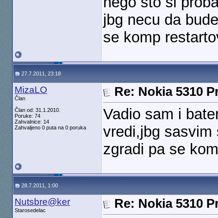
nego sto si prob
jbg necu da bude
se komp restarto
27.7.2011, 23:18
MizaLO
Re: Nokia 5310 Pr
Član
Vadio sam i bater
Član od: 31.1.2010.
Poruke: 74
Zahvalnice: 14
vredi,jbg sasvim
Zahvaljeno 0 puta na 0 poruka
zgradi pa se kom
28.7.2011, 1:00
Nutsbre@ker
Re: Nokia 5310 Pr
Starosedelac