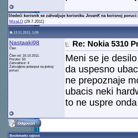
Sledeći korisnik se zahvaljuje korisniku
JovanK
na korisnoj poruci:
MizaLO
(29.7.2011)
13.11.2011, 1:09
Nastaaki98
Re: Nokia 5310 Pr
Član
Meni se je desilo
Član od: 16.10.2011.
Poruke: 50
Zahvalnice: 4
da uspesno ubaci
Zahvaljeno jedanput na jednoj
poruci
ne prepoznaje mo
ubacis neki hard
to ne uspre onda 
Bookmarks sajtovi