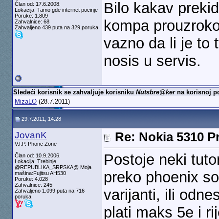
Bilo kakav prekid
Član od: 17.6.2008.
Lokacija: Tamo gde internet pocinje
Poruke: 1.809
kompa prouzroko
Zahvalnice: 68
Zahvaljeno 439 puta na 329 poruka
vazno da li je to 
nosis u servis.
Sledeći korisnik se zahvaljuje korisniku
Nutsbre@ker
na korisnoj po
MizaLO
(28.7.2011)
29.7.2011, 14:28
JovanK
Re: Nokia 5310 Pr
V.I.P. Phone Zone
Postoje neki tutor
Član od: 10.9.2006.
Lokacija: Trebinje
@REPUBLIKA_SRPSKA@ Moja
preko phoenix sof
mašina:Fujitsu AH530
Poruke: 4.028
Zahvalnice: 245
varijanti, ili odn
Zahvaljeno 1.099 puta na 716
poruka
plati maks 5e i ri