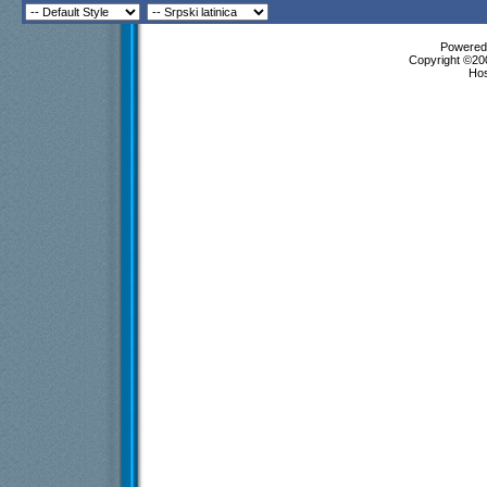
Powered 
Copyright ©200
Ho