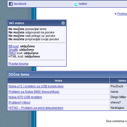
facebook
twitter
«
Pretho
Vaš status
Ne možete
postavljati teme
Ne možete
odgovarati na poruke
Ne možete
slati priloge uz poruke
Ne možete
prepravljati svoje poruke
BB kod
:
uključeno
Smajliji
:
uključeno
[IMG]
kod:
uključeno
HTML kod:
isključeno
Pravila foruma
Slične teme
tema
temu
Nokia e71 i problem sa USB konekcijom
PsyDuck
Problem sa Nokia 5800 XpressMusic
nasta
Nokia N70 USB problem
Diego Milito
Problem!! Hitno!
sheva7
HITNO - Problem sa word dokumentom
Niciklajtos
Sva vremena su