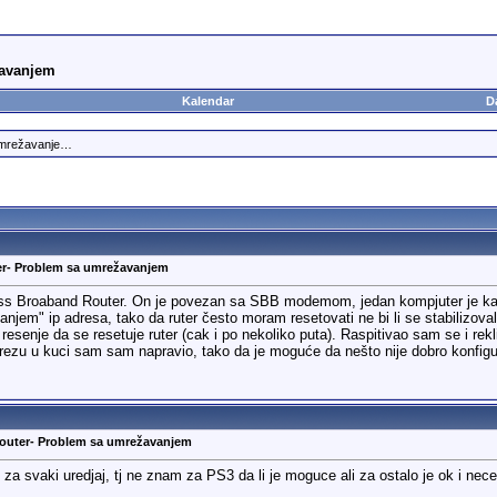
žavanjem
Kalendar
D
umrežavanje…
er- Problem sa umrežavanjem
 Broaband Router. On je povezan sa SBB modemom, jedan kompjuter je kabl
njem" ip adresa, tako da ruter često moram resetovati ne bi li se stabilizov
je resenje da se resetuje ruter (cak i po nekoliko puta). Raspitivao sam se i re
zu u kuci sam sam napravio, tako da je moguće da nešto nije dobro konfiguri
outer- Problem sa umrežavanjem
a svaki uredjaj, tj ne znam za PS3 da li je moguce ali za ostalo je ok i nec