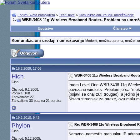
Forum Sveta kompjutera
>
Test Drive
>
Komunikacioni uređaji i umrežavanje
WBR-3408 11g Wireless Broaband Router- Problem sa umre
Uputstvo
Članstvo
Komunikacioni uređaji i umrežavanje
Modemi, mrežna oprema, mreže i 
16.2.2009, 17:06
Hich
WBR-3408 11g Wireless Broaband Rout
Član
Imam Level One WBR-3408 11g Wireless
povezano wireless. Problem je sa "meša
Član od: 9.1.2008.
Poruke: 168
(pojavi se onaj zuti trougao), a jedino 
Zahvalnice: 27
Nisam strucnjak za mreze, ovu malu mre
Zahvaljeno 33 puta na 21 poruka
19.2.2010, 9:42
Phylon
Re: WBR-3408 11g Wireless Broaband R
Član
Naravno. namestis manualnu IP adresu z
Član od: 5.12.2005.