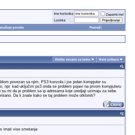
ime korisnika
Zapamti me!
Lozinka
anašnje poruke
Pretraži
Alatke vezane za temu
Vrste prikaza
#
1
om povezan sa njim, PS3 konzola i jos jedan kompjuter su
alo, npr. kad uključim ps3 onda se problem pojavi na prvom kompjuteru
kli su mi da je problem sa ip adresama koje uredjaji uzimaju za sebe.
sano. Da li znate kako se taj problem može otkloniti?
#
2
es imati vise smetanja