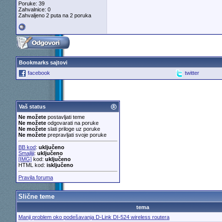
Poruke: 39
Zahvalnice: 0
Zahvaljeno 2 puta na 2 poruka
Bookmarks sajtovi
facebook
twitter
Vaš status
Ne možete
postavljati teme
Ne možete
odgovarati na poruke
Ne možete
slati priloge uz poruke
Ne možete
prepravljati svoje poruke
BB kod
:
uključeno
Smajliji
:
uključeno
[IMG]
kod:
uključeno
HTML kod:
isključeno
Pravila foruma
Slične teme
tema
Manji problem oko podešavanja D-Link DI-524 wireless routera