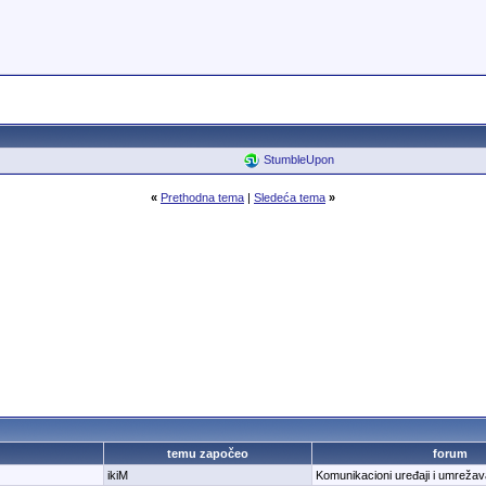
StumbleUpon
«
Prethodna tema
|
Sledeća tema
»
temu započeo
forum
ikiM
Komunikacioni uređaji i umrežav