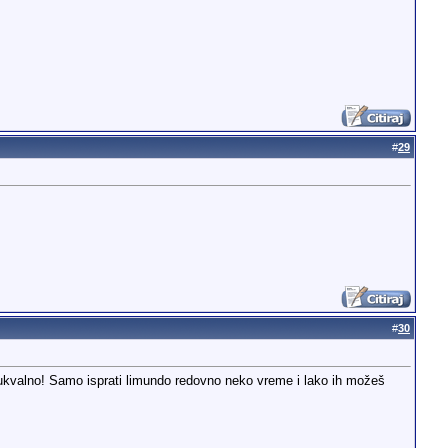
#
29
#
30
, bukvalno! Samo isprati limundo redovno neko vreme i lako ih možeš