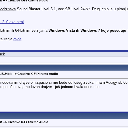
t --> Creative X-Fi Xtreme Audio
podrzhava
Sound Blaster Live! 5.1, vec SB Live! 24-bit. Drugi chip je u pitan
.k_2_0.exe.html
bitnim ili 64-bitnim verzijama
Windows Vista ili Windows 7
koje poseduju
taliranja
ovde
.
ci:
LE/24bit --> Creative X-Fi Xtreme Audio
modovanim drajverom,spasio si me bede od lošeg zvuka! imam Audigy sb 0570,s
preporučio ovaj modovan drajver...još jednom hvala doomche
t --> Creative X-Fi Xtreme Audio