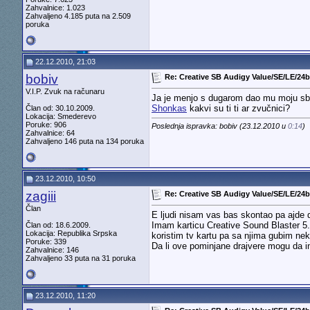
Zahvalnice: 1.023
Zahvaljeno 4.185 puta na 2.509
poruka
22.12.2010, 21:03
bobiv
Re: Creative SB Audigy Value/SE/LE/24bi
V.I.P. Zvuk na računaru
Ja je menjo s dugarom dao mu moju sb 
Shonkas
kakvi su ti ti ar zvučnici?
Član od: 30.10.2009.
Lokacija: Smederevo
Poruke: 906
Poslednja ispravka: bobiv (23.12.2010 u
0:14
)
Zahvalnice: 64
Zahvaljeno 146 puta na 134 poruka
23.12.2010, 10:50
zagiii
Re: Creative SB Audigy Value/SE/LE/24bi
Član
E ljudi nisam vas bas skontao pa ajde 
Imam karticu Creative Sound Blaster 5.
Član od: 18.6.2009.
Lokacija: Republika Srpska
koristim tv kartu pa sa njima gubim nek
Poruke: 339
Da li ove pominjane drajvere mogu da i
Zahvalnice: 146
Zahvaljeno 33 puta na 31 poruka
23.12.2010, 11:20