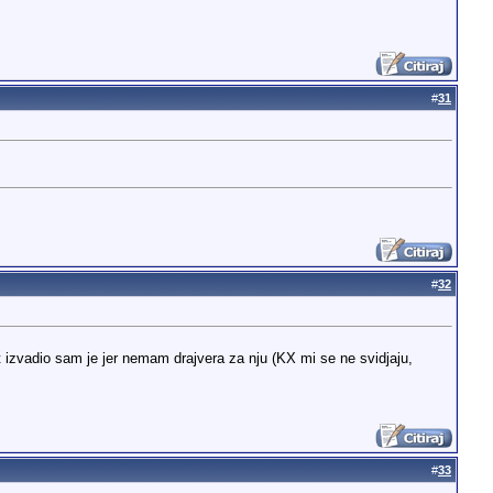
#
31
#
32
 izvadio sam je jer nemam drajvera za nju (KX mi se ne svidjaju,
#
33