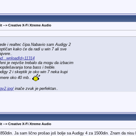
t --> Creative X-Fi Xtreme Audio
bede i realtec čipa.Nabavio sam Audigy 2
ptičan kako će da radi u win 7 ali sve
ajvere..
ad...wnloadId=11314
eni je nejviše trebalo da mogu da izbacim
popdešavanja tona bass i treble.
digy 2 i skeptik je oko win 7 neka kupi
i mere oko 40 mb..
gy2.jpg/
inače zvuk je perfektan..
t --> Creative X-Fi Xtreme Audio
850din. Ja sam lično prošao još bolje sa Audigy 4 za 1500din. Znam da nisu 