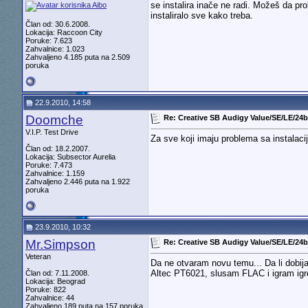
se instalira inače ne radi. Možeš da p
instaliralo sve kako treba.
Član od: 30.6.2008.
Lokacija: Raccoon City
Poruke: 7.623
Zahvalnice: 1.023
Zahvaljeno 4.185 puta na 2.509
poruka
22.9.2010, 14:58
Doomche
Re: Creative SB Audigy Value/SE/LE/24bi
V.I.P. Test Drive
Za sve koji imaju problema sa instalaci
Član od: 18.2.2007.
Lokacija: Subsector Aurelia
Poruke: 7.473
Zahvalnice: 1.159
Zahvaljeno 2.446 puta na 1.922
poruka
23.9.2010, 10:32
Mr.Simpson
Re: Creative SB Audigy Value/SE/LE/24bi
Veteran
Da ne otvaram novu temu... Da li dobij
Altec PT6021, slusam FLAC i igram igr
Član od: 7.11.2008.
Lokacija: Beograd
Poruke: 822
Zahvalnice: 44
Zahvaljeno 189 puta na 157 poruka