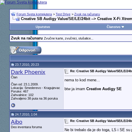
Forum Sveta kompjutera
>
Test Drive
>
Zvuk na računaru
Creative SB Audigy Value/SE/LE/24bit --> Creative X-Fi Xtre
Uputstvo
Članstvo
Zvuk na računaru
Zvučne karte, zvučnici, slušalice...
23.7.2010, 20:23
Dark Phoenix
Re: Creative SB Audigy Value/SE/LE/24bi
Član
nema to kod mene...
Član od: 23.1.2009.
Lokacija: Smederevo - Kragujevac
btw ja imam
Creative Audigy SE
Poruke: 467
Zahvalnice: 102
Zahvaljeno 38 puta na 36 poruka
24.7.2010, 1:04
Aibo
Re: Creative SB Audigy Value/SE/LE/24bi
Deo inventara foruma
Ne bi trebalo da je do toga, LS i SE su