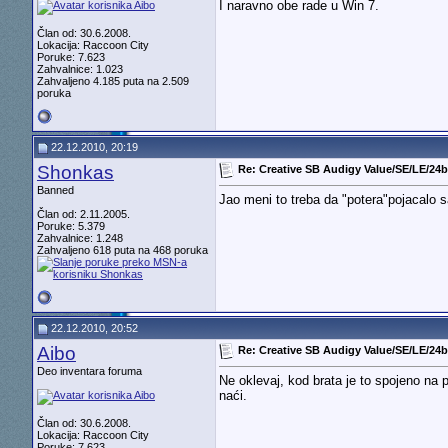
I naravno obe rade u Win 7.
Član od: 30.6.2008.
Lokacija: Raccoon City
Poruke: 7.623
Zahvalnice: 1.023
Zahvaljeno 4.185 puta na 2.509
poruka
22.12.2010, 20:19
Shonkas
Re: Creative SB Audigy Value/SE/LE/24bi
Banned
Jao meni to treba da "potera"pojacalo 
Član od: 2.11.2005.
Poruke: 5.379
Zahvalnice: 1.248
Zahvaljeno 618 puta na 468 poruka
22.12.2010, 20:52
Aibo
Re: Creative SB Audigy Value/SE/LE/24bi
Deo inventara foruma
Ne oklevaj, kod brata je to spojeno na 
naći.
Član od: 30.6.2008.
Lokacija: Raccoon City
Poruke: 7.623