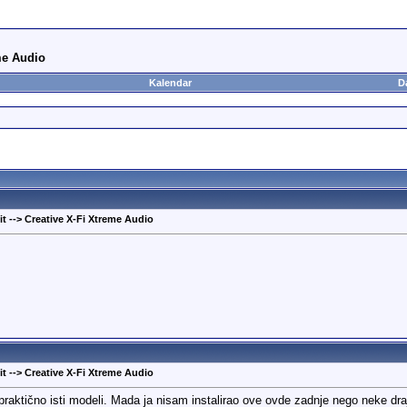
me Audio
Kalendar
D
t --> Creative X-Fi Xtreme Audio
t --> Creative X-Fi Xtreme Audio
 praktično isti modeli. Mada ja nisam instalirao ove ovde zadnje nego neke d