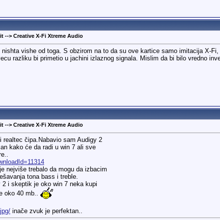
t --> Creative X-Fi Xtreme Audio
ishta vishe od toga. S obzirom na to da su ove kartice samo imitacija X-Fi, dob
cu razliku bi primetio u jachini izlaznog signala. Mislim da bi bilo vredno inv
t --> Creative X-Fi Xtreme Audio
 i realtec čipa.Nabavio sam Audigy 2
an kako će da radi u win 7 ali sve
re..
.wnloadId=11314
je nejviše trebalo da mogu da izbacim
ešavanja tona bass i treble.
 2 i skeptik je oko win 7 neka kupi
re oko 40 mb..
jpg/
inače zvuk je perfektan..