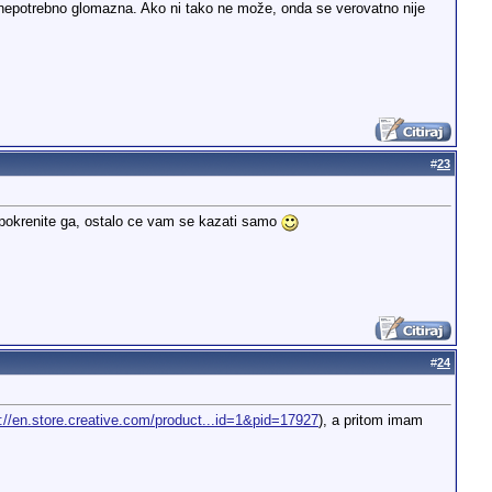
 nepotrebno glomazna. Ako ni tako ne može, onda se verovatno nije
#
23
 i pokrenite ga, ostalo ce vam se kazati samo
#
24
p://en.store.creative.com/product...id=1&pid=17927
), a pritom imam