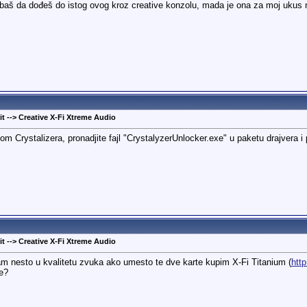
robaš da dođeš do istog ovog kroz creative konzolu, mada je ona za moj ukus
t --> Creative X-Fi Xtreme Audio
jom Crystalizera, pronadjite fajl "CrystalyzerUnlocker.exe" u paketu drajvera
t --> Creative X-Fi Xtreme Audio
am nesto u kvalitetu zvuka ako umesto te dve karte kupim X-Fi Titanium (
htt
e?