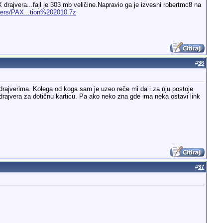
rajvera...fajl je 303 mb veličine.Napravio ga je izvesni robertmc8 na
vers/PAX...tion%202010.7z
#
36
drajverima. Kolega od koga sam je uzeo reče mi da i za nju postoje
rajvera za dotičnu karticu. Pa ako neko zna gde ima neka ostavi link
#
37