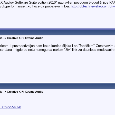
X Audigy Software Suite edition 2010" napravljen povodom 5-ogodišnjice PAX d
i zvuk,performanse...ko hoće da proba evo link-a.
http://dl.technewshw.com/dri
t --> Creative X-Fi Xtreme Audio
icom, i prezadodvoljan sam kako kartica šljaka i sa "fabričkim" Creativovim 
ar dana i nigde po netu nemogu da nađem "živ" link za daunload modovanih d
t --> Creative X-Fi Xtreme Audio
10/td-p/554398