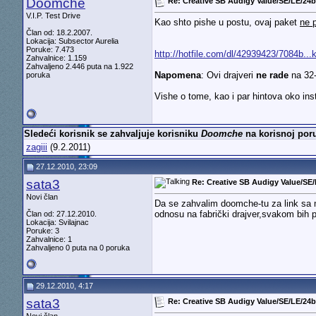
Doomche
Re: Creative SB Audigy Value/SE/LE/24bi
V.I.P. Test Drive
Kao shto pishe u postu, ovaj paket
ne 
Član od: 18.2.2007.
Lokacija: Subsector Aurelia
Poruke: 7.473
http://hotfile.com/dl/42939423/7084b..
Zahvalnice: 1.159
Zahvaljeno 2.446 puta na 1.922
Napomena
: Ovi drajveri
ne rade
na 32-
poruka
Vishe o tome, kao i par hintova oko ins
Sledeći korisnik se zahvaljuje korisniku
Doomche
na korisnoj poru
zagiii
(9.2.2011)
27.12.2010, 23:09
sata3
Re: Creative SB Audigy Value/SE/
Novi član
Da se zahvalim doomche-tu za link sa 
odnosu na fabrički drajver,svakom bih 
Član od: 27.12.2010.
Lokacija: Svilajnac
Poruke: 3
Zahvalnice: 1
Zahvaljeno 0 puta na 0 poruka
29.12.2010, 4:17
sata3
Re: Creative SB Audigy Value/SE/LE/24bi