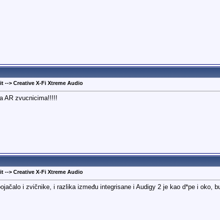
t --> Creative X-Fi Xtreme Audio
sa AR zvucnicima!!!!!
t --> Creative X-Fi Xtreme Audio
pojačalo i zvičnike, i razlika između integrisane i Audigy 2 je kao d*pe i oko