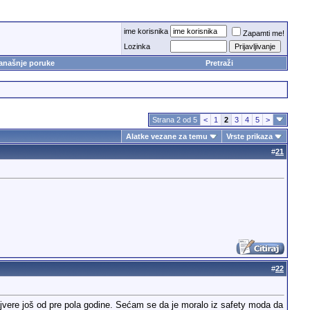
ime korisnika
Zapamti me!
Lozinka
anašnje poruke
Pretraži
Strana 2 od 5
<
1
2
3
4
5
>
Alatke vezane za temu
Vrste prikaza
#
21
#
22
rajvere još od pre pola godine. Sećam se da je moralo iz safety moda da