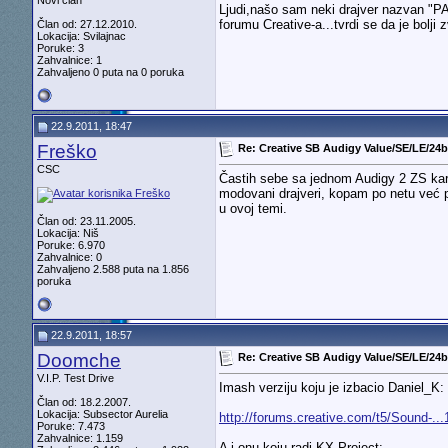
Novi član
Ljudi,našo sam neki drajver nazvan "PA
forumu Creative-a...tvrdi se da je bolj
Član od: 27.12.2010.
Lokacija: Svilajnac
Poruke: 3
Zahvalnice: 1
Zahvaljeno 0 puta na 0 poruka
22.9.2011, 18:47
Freško
Re: Creative SB Audigy Value/SE/LE/24bi
CSC
Častih sebe sa jednom Audigy 2 ZS kart
modovani drajveri, kopam po netu već p
u ovoj temi.
Član od: 23.11.2005.
Lokacija: Niš
Poruke: 6.970
Zahvalnice: 0
Zahvaljeno 2.588 puta na 1.856
poruka
22.9.2011, 18:57
Doomche
Re: Creative SB Audigy Value/SE/LE/24bi
V.I.P. Test Drive
Imash verziju koju je izbacio Daniel_K:
Član od: 18.2.2007.
Lokacija: Subsector Aurelia
http://forums.creative.com/t5/Sound-...
Poruke: 7.473
Zahvalnice: 1.159
A i onu koju radi KX Project: