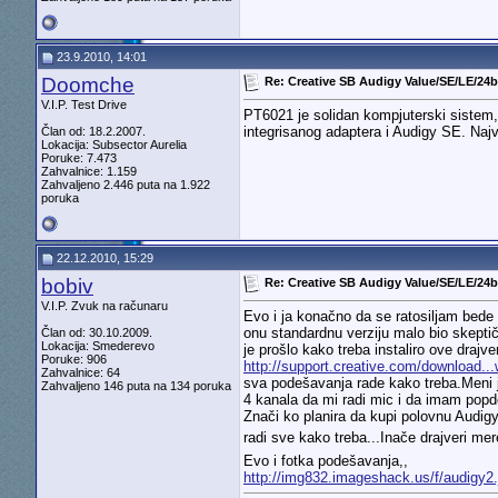
23.9.2010, 14:01
Doomche
Re: Creative SB Audigy Value/SE/LE/24bi
V.I.P. Test Drive
PT6021 je solidan kompjuterski sistem, n
integrisanog adaptera i Audigy SE. Najve
Član od: 18.2.2007.
Lokacija: Subsector Aurelia
Poruke: 7.473
Zahvalnice: 1.159
Zahvaljeno 2.446 puta na 1.922
poruka
22.12.2010, 15:29
bobiv
Re: Creative SB Audigy Value/SE/LE/24bi
V.I.P. Zvuk na računaru
Evo i ja konačno da se ratosiljam bede
onu standardnu verziju malo bio skeptič
Član od: 30.10.2009.
Lokacija: Smederevo
je prošlo kako treba instaliro ove drajve
Poruke: 906
http://support.creative.com/download..
Zahvalnice: 64
sva podešavanja rade kako treba.Meni 
Zahvaljeno 146 puta na 134 poruka
4 kanala da mi radi mic i da imam popd
Znači ko planira da kupi polovnu Audigy
radi sve kako treba...Inače drajveri me
Evo i fotka podešavanja,,
http://img832.imageshack.us/f/audigy2.