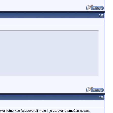
#
27
#
28
kvalitetne kao Asusove ali malo li je za ovako smešan novac.