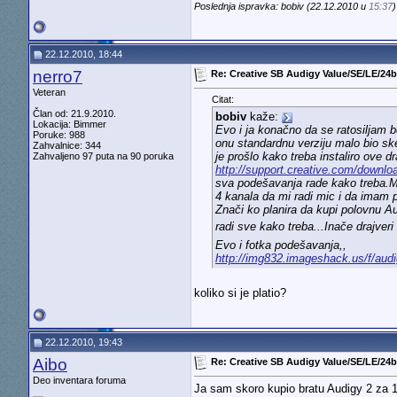
Poslednja ispravka: bobiv (22.12.2010 u
15:37
)
22.12.2010, 18:44
nerro7
Re: Creative SB Audigy Value/SE/LE/24bi
Veteran
Citat:
Član od: 21.9.2010.
bobiv
kaže:
Lokacija: Bimmer
Evo i ja konačno da se ratosiljam 
Poruke: 988
onu standardnu verziju malo bio ske
Zahvalnice: 344
je prošlo kako treba instaliro ove dr
Zahvaljeno 97 puta na 90 poruka
http://support.creative.com/downlo
sva podešavanja rade kako treba.M
4 kanala da mi radi mic i da imam 
Znači ko planira da kupi polovnu Au
radi sve kako treba...Inače drajver
Evo i fotka podešavanja,,
http://img832.imageshack.us/f/audi
koliko si je platio?
22.12.2010, 19:43
Aibo
Re: Creative SB Audigy Value/SE/LE/24bi
Deo inventara foruma
Ja sam skoro kupio bratu Audigy 2 za 1