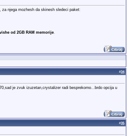
ju, za njega mozhesh da skinesh sledeci paket:
 vishe od 2GB RAM memorije
.
#
34
ad je zvuk izuzetan,crystalizer radi besprekorno...brdo opcija u
#
35