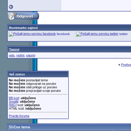
Bookmarks sajtovi
facebook
twitter
Tagovi
opis
,
redmi
,
xiaomi
«
Pretho
Vaš status
Ne možete
postavljati teme
Ne možete
odgovarati na poruke
Ne možete
slati priloge uz poruke
Ne možete
prepravljati svoje poruke
BB kod
:
uključeno
Smajliji
:
uključeno
[IMG]
kod:
uključeno
HTML kod:
isključeno
Pravila foruma
Slične teme