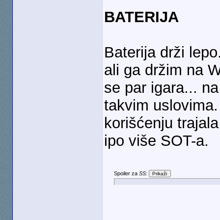
BATERIJA
Baterija drži lep
ali ga držim na 
se par igara... n
takvim uslovima.
korišćenju trajal
ipo više SOT-a.
Spoiler za
SS: