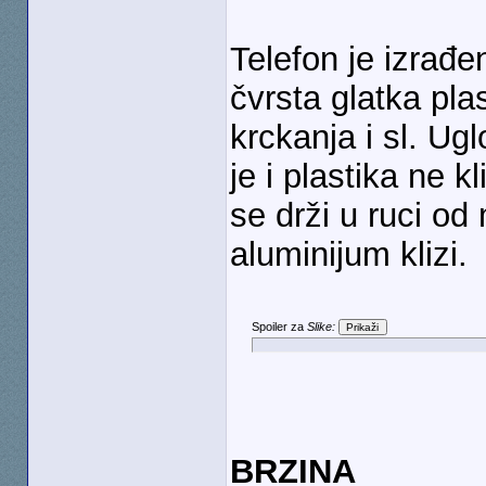
Telefon je izrađe
čvrsta glatka pla
krckanja i sl. Ugl
je i plastika ne k
se drži u ruci od 
aluminijum klizi.
Spoiler za
Slike:
BRZINA