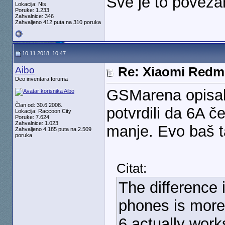
Sve je to povez
Lokacija: Nis
Poruke: 1.233
Zahvalnice: 346
Zahvaljeno 412 puta na 310 poruka
10.11.2018, 10:47
Aibo
Re: Xiaomi Redm
Deo inventara foruma
GSMarena opisal
Član od: 30.6.2008.
potvrdili da 6A 
Lokacija: Raccoon City
Poruke: 7.624
Zahvalnice: 1.023
manje. Evo baš t
Zahvaljeno 4.185 puta na 2.509
poruka
Citat:
The difference
phones is more
6 actually work