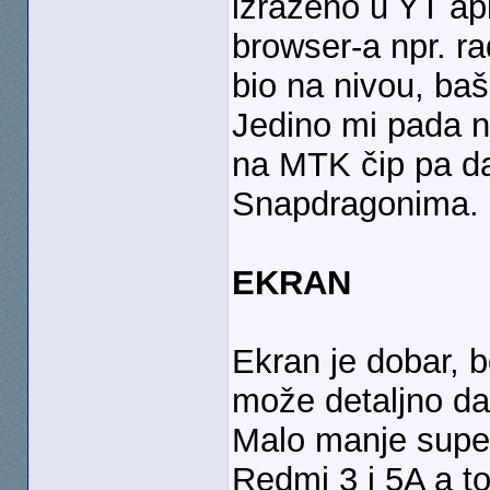
izraženo u YT apl
browser-a npr. rad
bio na nivou, baš
Jedino mi pada 
na MTK čip pa da
Snapdragonima.
EKRAN
Ekran je dobar, b
može detaljno da
Malo manje super 
Redmi 3 i 5A a to