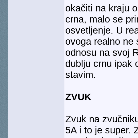
okačiti na kraju 
crna, malo se pr
osvetljenje. U re
ovoga realno ne 
odnosu na svoj Re
dublju crnu ipak 
stavim.
ZVUK
Zvuk na zvučniku
5A i to je super.