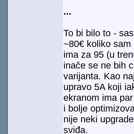
...
To bi bilo to - s
~80€ koliko sam 
ima za 95 (u tren
inače se ne bih 
varijanta. Kao na
upravo 5A koji iak
ekranom ima par 
i bolje optimizov
nije neki upgrad
sviđa.