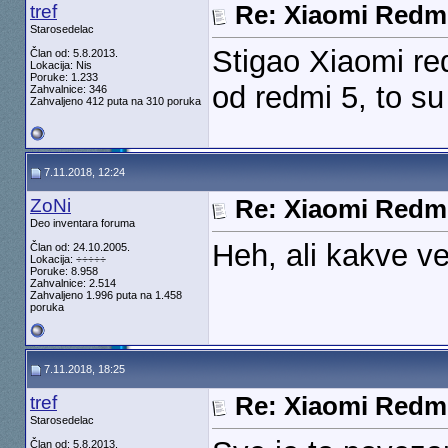
tref
Re: Xiaomi Redm
Starosedelac
Stigao Xiaomi red
Član od: 5.8.2013.
Lokacija: Nis
Poruke: 1.233
od redmi 5, to su 
Zahvalnice: 346
Zahvaljeno 412 puta na 310 poruka
7.11.2018, 12:24
ZoNi
Re: Xiaomi Redm
Deo inventara foruma
Heh, ali kakve v
Član od: 24.10.2005.
Lokacija: ÷÷÷÷÷
Poruke: 8.958
Zahvalnice: 2.514
Zahvaljeno 1.996 puta na 1.458
poruka
7.11.2018, 18:25
tref
Re: Xiaomi Redm
Starosedelac
Član od: 5.8.2013.