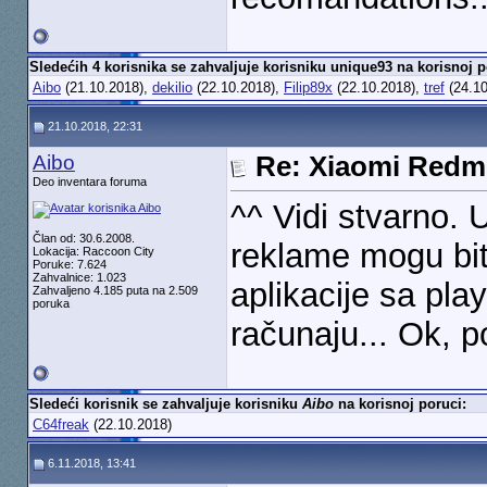
Sledećih 4 korisnika se zahvaljuje korisniku unique93 na korisnoj p
Aibo
(21.10.2018),
dekilio
(22.10.2018),
Filip89x
(22.10.2018),
tref
(24.10
21.10.2018, 22:31
Aibo
Re: Xiaomi Redm
Deo inventara foruma
^^ Vidi stvarno. 
Član od: 30.6.2008.
reklame mogu bit
Lokacija: Raccoon City
Poruke: 7.624
Zahvalnice: 1.023
aplikacije sa pla
Zahvaljeno 4.185 puta na 2.509
poruka
računaju... Ok, 
Sledeći korisnik se zahvaljuje korisniku
Aibo
na korisnoj poruci:
C64freak
(22.10.2018)
6.11.2018, 13:41