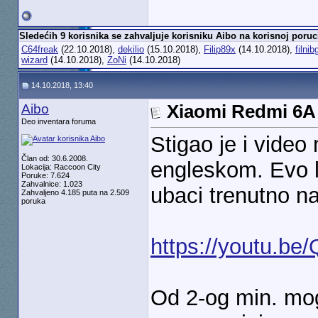
Sledećih 9 korisnika se zahvaljuje korisniku Aibo na korisnoj poruc
C64freak
(22.10.2018),
dekilio
(15.10.2018),
Filip89x
(14.10.2018),
filnib
wizard
(14.10.2018),
ZoNi
(14.10.2018)
14.10.2018, 13:40
Aibo
Xiaomi Redmi 6A
Deo inventara foruma
Stigao je i vide
Član od: 30.6.2008.
engleskom. Evo l
Lokacija: Raccoon City
Poruke: 7.624
Zahvalnice: 1.023
ubaci trenutno n
Zahvaljeno 4.185 puta na 2.509
poruka
https://youtu.b
Od 2-og min. mog