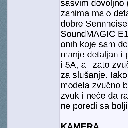
sasvim dovoljno 
zanima malo deta
dobre Sennheiser
SoundMAGIC E10. 
onih koje sam do
manje detaljan i
i 5A, ali zato zvu
za slušanje. Iak
modela zvučno bl
zvuk i neće da r
ne poredi sa bolj
KAMERA