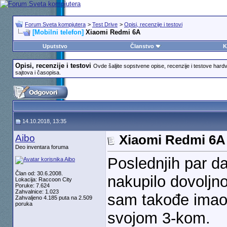
Forum Sveta kompjutera
>
Test Drive
>
Opisi, recenzije i testovi
[Mobilni telefon]
Xiaomi Redmi 6A
Uputstvo
Članstvo
K
Opisi, recenzije i testovi
Ovde šaljite sopstvene opise, recenzije i testove hard
sajtova i časopisa.
14.10.2018, 13:35
Aibo
Xiaomi Redmi 6A
Deo inventara foruma
Poslednjih par d
Član od: 30.6.2008.
nakupilo dovoljn
Lokacija: Raccoon City
Poruke: 7.624
Zahvalnice: 1.023
sam takođe imao 
Zahvaljeno 4.185 puta na 2.509
poruka
svojom 3-kom.