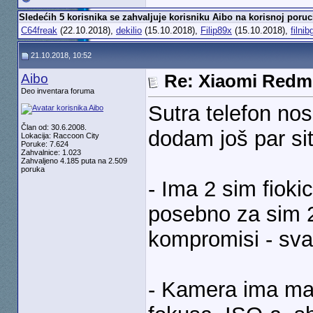
Sledećih 5 korisnika se zahvaljuje korisniku Aibo na korisnoj poruc
C64freak
(22.10.2018),
dekilio
(15.10.2018),
Filip89x
(15.10.2018),
filnib
21.10.2018, 10:52
Aibo
Re: Xiaomi Redm
Deo inventara foruma
Sutra telefon no
Član od: 30.6.2008.
dodam još par si
Lokacija: Raccoon City
Poruke: 7.624
Zahvalnice: 1.023
Zahvaljeno 4.185 puta na 2.509
poruka
- Ima 2 sim fioki
posebno za sim 2
kompromisi - sva
- Kamera ima man