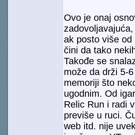
Ovo je onaj osno
zadovoljavajuća, 
ak posto više od
čini da tako neki
Takođe se snalaz
može da drži 5-6
memoriji što neko
ugodnim. Od iga
Relic Run i radi v
previše u ruci. Ču
web itd. nije uve