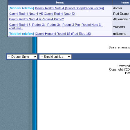
tema
temu
[Mobilni telefon]
Xiaomi Redmi Note 4 [Global Snapdragon verzija]
doctor
Xiaomi Redmi Note 4 VS Xiaomi Redmi Note 4X
Red Drago
Xiaomi Redmi Note 4 ili Redmi 4 Prime?
AlexanderC
Xiaomi Redmi 3, Redmi 3s, Redmi 3x, Redmi 3 Pro, Redmi Note 3 -
vazquez
konfuzija..
[Mobilni telefon]
Xiaomi Hongmi Redmi 1S (Red Rice 1S)
millanche
Sva vremena su
Powered 
Copyright ©200
Ho