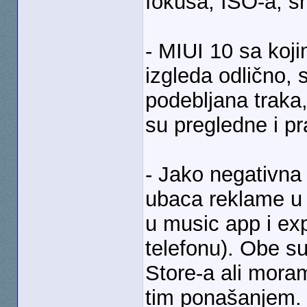
fokusa, ISO-a, sh
- MIUI 10 sa koj
izgleda odlično, 
podebljana traka
su pregledne i pr
- Jako negativna 
ubaca reklame u f
u music app i exp
telefonu). Obe s
Store-a ali mor
tim ponašanjem.