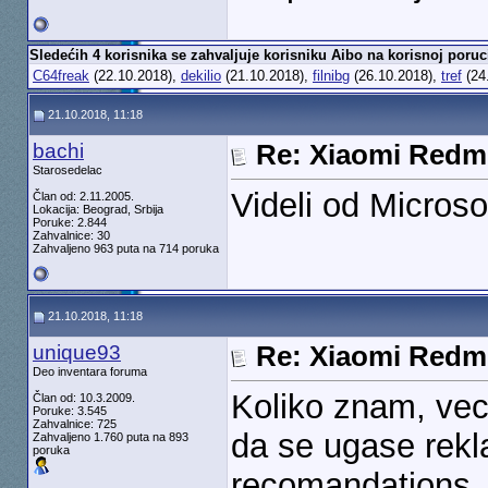
Sledećih 4 korisnika se zahvaljuje korisniku Aibo na korisnoj poruc
C64freak
(22.10.2018),
dekilio
(21.10.2018),
filnibg
(26.10.2018),
tref
(24
21.10.2018, 11:18
bachi
Re: Xiaomi Redm
Starosedelac
Videli od Microso
Član od: 2.11.2005.
Lokacija: Beograd, Srbija
Poruke: 2.844
Zahvalnice: 30
Zahvaljeno 963 puta na 714 poruka
21.10.2018, 11:18
unique93
Re: Xiaomi Redm
Deo inventara foruma
Koliko znam, vec
Član od: 10.3.2009.
Poruke: 3.545
Zahvalnice: 725
da se ugase rekl
Zahvaljeno 1.760 puta na 893
poruka
recomandations.