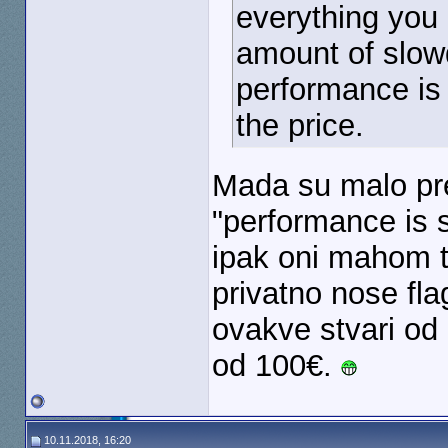
everything you
amount of slow
performance is 
the price.
Mada su malo pret
"performance is s
ipak oni mahom te
privatno nose fla
ovakve stvari od 
od 100€.
10.11.2018, 16:20