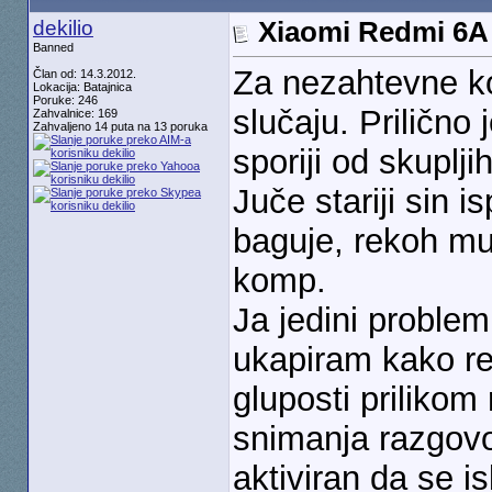
dekilio
Xiaomi Redmi 6A
Banned
Za nezahtevne ko
Član od: 14.3.2012.
Lokacija: Batajnica
Poruke: 246
slučaju. Prilično
Zahvalnice: 169
Zahvaljeno 14 puta na 13 poruka
sporiji od skuplji
Juče stariji sin i
baguje, rekoh mu 
komp.
Ja jedini problem
ukapiram kako re
gluposti prilikom
snimanja razgovor
aktiviran da se i