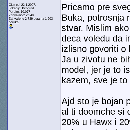
Pricamo pre sve
Član od: 22.1.2007.
Lokacija: Beograd
Poruke: 10.077
Buka, potrosnja n
Zahvalnice: 2.940
Zahvaljeno 2.739 puta na 1.903
poruka
stvar. Mislim ako
deca voledu da 
izlisno govoriti o
Ja u zivotu ne bi
model, jer je to i
kazem, sve je to 
Ajd sto je bojan
al ti doomche si 
20% u Hawx i 20%