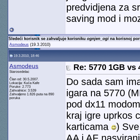
predvidjena za sr
saving mod i moz
Sledeći korisnik se zahvaljuje korisniku
ognjen_ogi
na korisnoj por
Asmodeus
(19.3.2010)
19.3.2010, 18:46
Asmodeus
Re: 5770 1GB vs
Starosedelac
Do sada sam imao
Član od: 30.5.2007.
Lokacija: Kuća Kafe
Poruke: 2.773
igara na 5770 (
Zahvalnice: 3.539
Zahvaljeno 1.826 puta na 890
poruka
pod dx11 modom, 
kraj igre uprkos 
karticama
) Sve
AA i AF nasviran