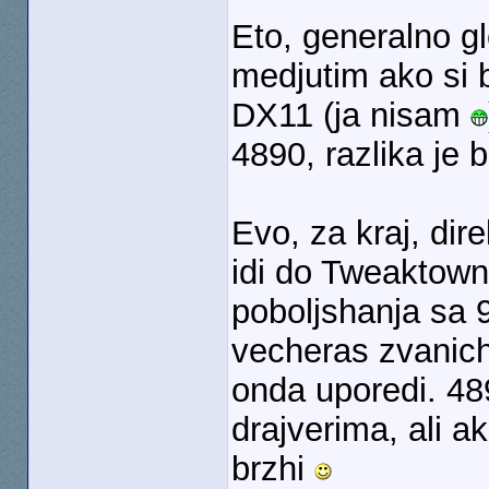
Eto, generalno g
medjutim ako si b
DX11 (ja nisam
4890, razlika je 
Evo, za kraj, di
idi do Tweaktowna
poboljshanja sa 9
vecheras zvanich
onda uporedi. 489
drajverima, ali ak
brzhi