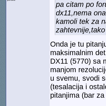
pa citam po fo
dx11,nema ona 
kamoli tek za n
zahtevnije,tako 
Onda je tu pitanju
maksimalnim detlj
DX11 (5770) sa m
manjom rezolucij
u svemu, svodi se
(tesalacija i ost
pitanjima (bar za