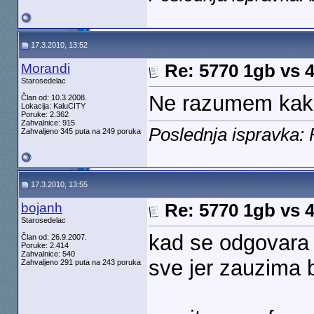
17.3.2010, 13:52
Morandi
Re: 5770 1gb vs 
Starosedelac
Ne razumem kako
Član od: 10.3.2008.
Lokacija: KaluCITY
Poruke: 2.362
Zahvalnice: 915
Poslednja ispravka:
Zahvaljeno 345 puta na 249 poruka
17.3.2010, 13:55
bojanh
Re: 5770 1gb vs 
Starosedelac
kad se odgovara n
Član od: 26.9.2007.
Poruke: 2.414
Zahvalnice: 540
sve jer zauzima 
Zahvaljeno 291 puta na 243 poruka