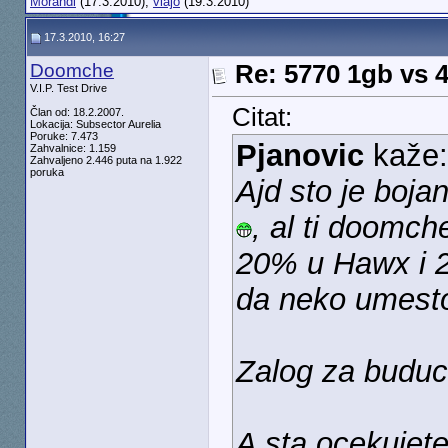
Morandi
(17.3.2010),
vlajo
(19.3.2010)
17.3.2010, 16:27
Doomche
Re: 5770 1gb vs 
V.I.P. Test Drive
Citat:
Član od: 18.2.2007.
Lokacija: Subsector Aurelia
Poruke: 7.473
Pjanovic
kaže
Zahvalnice: 1.159
Zahvaljeno 2.446 puta na 1.922
poruka
Ajd sto je boj
, al ti doomch
20% u Hawx i 20
da neko umesto
Zalog za budu
A sta ocekujete