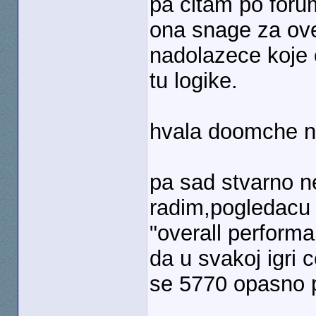
pa citam po foru
ona snage za ove
nadolazece koje c
tu logike.
hvala doomche n
pa sad stvarno n
radim,pogledacu d
"overall performa
da u svakoj igri 
se 5770 opasno p