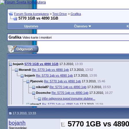
Forum Sveta kompjutera
>
Test Drive
>
Grafika
5770 1GB vs 4890 1GB
Uputstvo
Članstvo
K
Grafika
Video karte i monitori
bojanh
5770 1GB vs 4890 1GB
17.3.2010,
13:33
Morandi
Re: 5770 1gb vs 4890 1gb
17.3.2010,
13:52
bojanh
Re: 5770 1gb vs 4890 1gb
17.3.2010,
13:55
Pjanovic
Re: 5770 1gb vs 4890 1gb
17.3.2010,
15:46
nikola87
Re: 5770 1gb vs 4890 1gb
17.3.2010,
15:53
Doomche
Re: 5770 1gb vs 4890 1gb
17.3.2010,
16:27
Više odgovora ispod trenutne dubine...
player1
Re: 5770 1gb vs 4890 1gb
17.3.2010,
15:59
Pjanovic
Re: 5770 1gb vs 4890 1gb
17.3.2010,
16:20
17.3.2010, 13:33
Doomche
Re: 5770 1gb vs 4890 1gb
17.3.2010,
13:55
ognjen_ogi
Re: 5770 1GB vs 4890 1GB
19.3.2010,
18:03
bojanh
5770 1GB vs 489
Asmodeus
Re: 5770 1GB vs 4890 1GB
19.3.2010,
18:46
Starosedelac