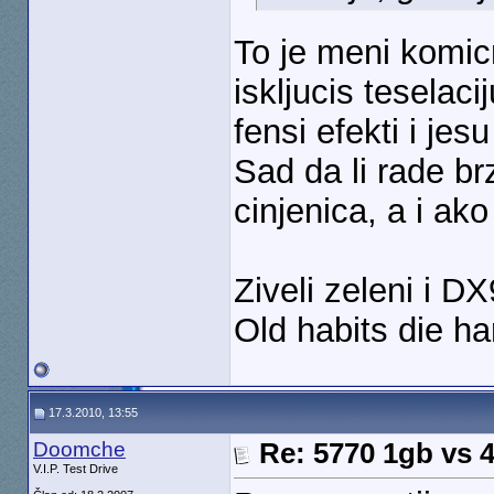
To je meni komic
iskljucis teselac
fensi efekti i jes
Sad da li rade b
cinjenica, a i ak
Ziveli zeleni i DX
Old habits die h
17.3.2010, 13:55
Doomche
Re: 5770 1gb vs 
V.I.P. Test Drive