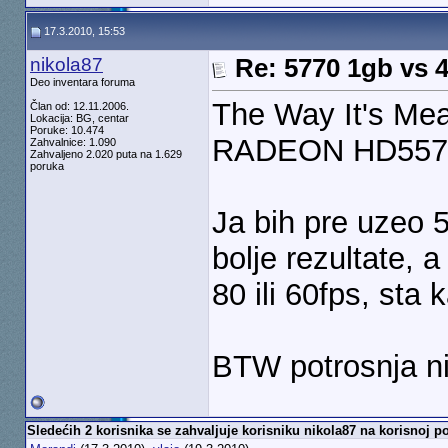
17.3.2010, 15:53
nikola87
Re: 5770 1gb vs 
Deo inventara foruma
The Way It's Me
Član od: 12.11.2006.
Lokacija: BG, centar
Poruke: 10.474
RADEON HD5570
Zahvalnice: 1.090
Zahvaljeno 2.020 puta na 1.629
poruka
Ja bih pre uzeo 5
bolje rezultate, a
80 ili 60fps, sta 
BTW potrosnja ni
Sledećih 2 korisnika se zahvaljuje korisniku nikola87 na korisnoj po