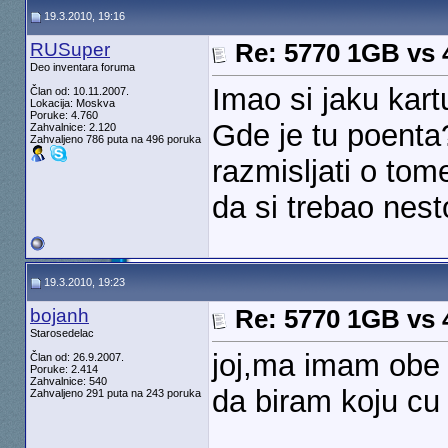
19.3.2010, 19:16
RUSuper
Re: 5770 1GB vs
Deo inventara foruma
Imao si jaku kar
Član od: 10.11.2007.
Lokacija: Moskva
Poruke: 4.760
Gde je tu poenta?
Zahvalnice: 2.120
Zahvaljeno 786 puta na 496 poruka
razmisljati o to
da si trebao nes
19.3.2010, 19:23
bojanh
Re: 5770 1GB vs
Starosedelac
joj,ma imam obe
Član od: 26.9.2007.
Poruke: 2.414
Zahvalnice: 540
da biram koju c
Zahvaljeno 291 puta na 243 poruka