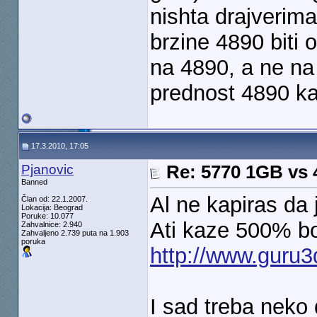
nishta drajverim
brzine 4890 biti 
na 4890, a ne na
prednost 4890 kar
17.3.2010, 17:05
Pjanovic
Re: 5770 1GB vs
Banned
Al ne kapiras da 
Član od: 22.1.2007.
Lokacija: Beograd
Poruke: 10.077
Ati kaze 500% bo
Zahvalnice: 2.940
Zahvaljeno 2.739 puta na 1.903
poruka
http://www.guru3d
I sad treba neko 