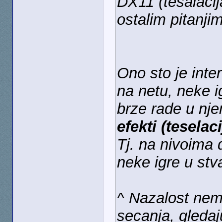
DX11 (tesalacij
ostalim pitanji
Ono sto je inte
na netu, neke 
brze rade u nje
efekti (teselaci
Tj. na nivoima
neke igre u stv
^ Nazalost nem
secanja, gleda