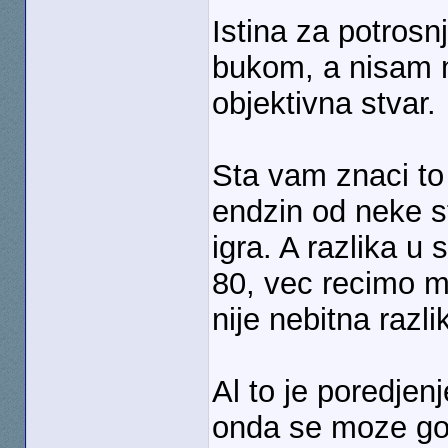
Istina za potrosn
bukom, a nisam m
objektivna stvar.
Sta vam znaci to "
endzin od neke sta
igra. A razlika u
80, vec recimo mo
nije nebitna razli
Al to je poredje
onda se moze go