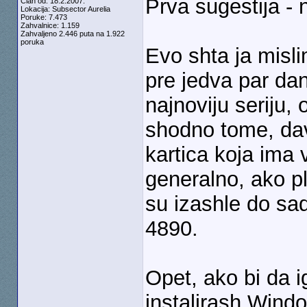
Prva sugestija - n
Član od: 18.2.2007.
Lokacija: Subsector Aurelia
Poruke: 7.473
Zahvalnice: 1.159
Zahvaljeno 2.446 puta na 1.922
poruka
Evo shta ja misli
pre jedva par da
najnoviju seriju
shodno tome, dav
kartica koja ima 
generalno, ako p
su izashle do sa
4890.
Opet, ako bi da i
instalirash Wind