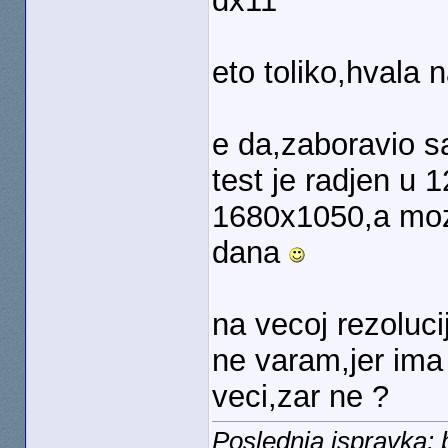
dx11
eto toliko,hvala 
e da,zaboravio s
test je radjen u 
1680x1050,a moz
dana
na vecoj rezoluci
ne varam,jer ima
veci,zar ne ?
Poslednja ispravka: