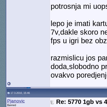
potrosnja mi uops
lepo je imati kar
7v,dakle skoro nec
fps u igri bez ob
razmislicu jos p
doda,slobodno pr
ovakvo poredjenj
17.3.2010, 15:46
Pjanovic
Re: 5770 1gb vs 
Banned