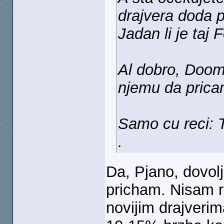
drajvera doda 
Jadan li je taj
Al dobro, Doom
njemu da prica
Samo cu reci: 
.
Da, Pjano, dovo
pricham. Nisam 
novijim drajverim