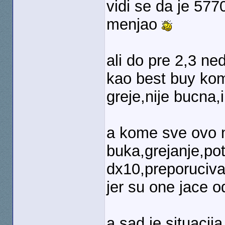
vidi se da je 577
menjao
ali do pre 2,3 ne
kao best buy kom
greje,nije bucna
a kome sve ovo n
buka,grejanje,pot
dx10,preporuciva
jer su one jace 
a sad je situacij