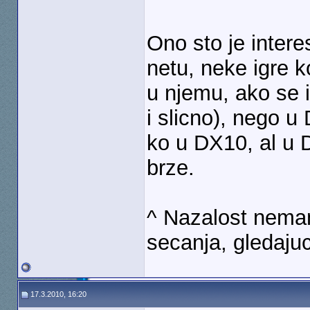
Ono sto je inter
netu, neke igre 
u njemu, ako se i
i slicno), nego u
ko u DX10, al u 
brze.
^ Nazalost nemam
secanja, gledaju
17.3.2010, 16:20