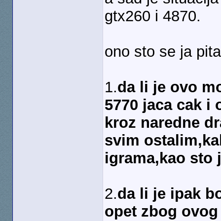
gtx260 i 4870.
ono sto se ja pit
1.
da li je ovo m
5770 jaca cak i 
kroz naredne dra
svim ostalim,ka
igrama,kao sto j
2.
da li je ipak b
opet zbog ovog