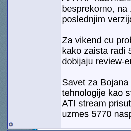
besprekorno, na 1
poslednjim verzi
Za vikend cu prob
kako zaista radi 
dobijaju review-e
Savet za Bojana 
tehnologije kao s
ATI stream prisut
uzmes 5770 nas