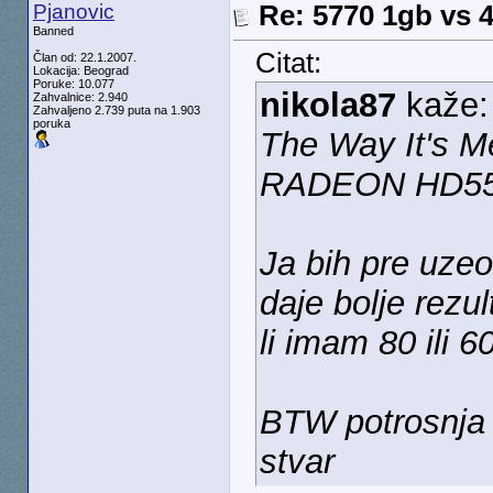
Pjanovic
Re: 5770 1gb vs 
Banned
Citat:
Član od: 22.1.2007.
Lokacija: Beograd
Poruke: 10.077
nikola87
kaže
Zahvalnice: 2.940
Zahvaljeno 2.739 puta na 1.903
poruka
The Way It's 
RADEON HD557
Ja bih pre uzeo
daje bolje rezul
li imam 80 ili 6
BTW potrosnja n
stvar