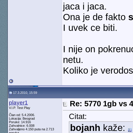
jaca i jaca.
Ona je de fakto
s
I uvek ce biti.
I nije on pokrenu
netu.
Koliko je verodost
17.3.2010, 15:59
player1
Re: 5770 1gb vs 
V.I.P. Test Play
Citat:
Član od: 5.4.2006.
Lokacija: Beograd
Poruke: 14.916
bojanh
kaže:
Zahvalnice: 6.008
Zahvaljeno 4.150 puta na 2.713
poruka