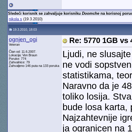
Sledeći korisnik se zahvaljuje korisniku
Doomche
na korisnoj poruc
nikola s
(19.3.2010)
19.3.2010, 18:03
ognjen_ogi
Re: 5770 1GB vs
Veteran
Ljudi, ne slusajt
Član od: 11.6.2007.
Lokacija: Von Braun
Poruke: 774
ne vodi sopstve
Zahvalnice: 79
Zahvaljeno 146 puta na 133 poruka
statistikama, teor
Naravno da je 4890
toliko losija. S
bude losa karta,
Najzahtevnije ig
ja ogranicen na 