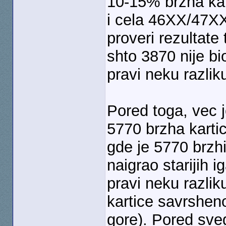
10-15% brzha kar
i cela 46XX/47XX
proveri rezultate
shto 3870 nije bi
pravi neku razlik
Pored toga, vec 
5770 brzha kartic
gde je 5770 brzhi
naigrao starijih i
pravi neku razlik
kartice savrsheno
gore). Pored sve