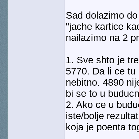
Sad dolazimo do 
"jache kartice ka
nailazimo na 2 p
1. Sve shto je tre
5770. Da li ce tu
nebitno. 4890 nij
bi se to u buducn
2. Ako ce u budu
iste/bolje rezulta
koja je poenta t