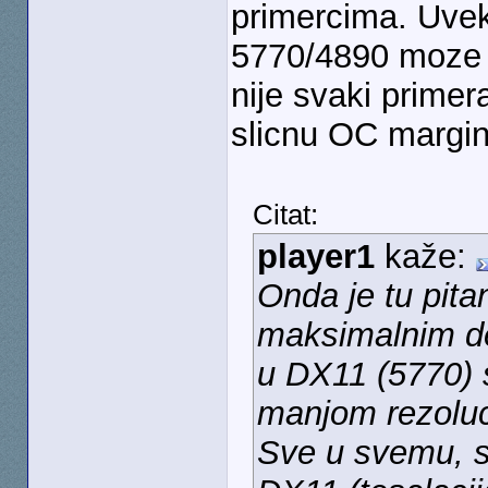
primercima. Uve
5770/4890 moze ic
nije svaki primer
slicnu OC margin
Citat:
player1
kaže:
Onda je tu pitan
maksimalnim det
u DX11 (5770) 
manjom rezoluci
Sve u svemu, svo