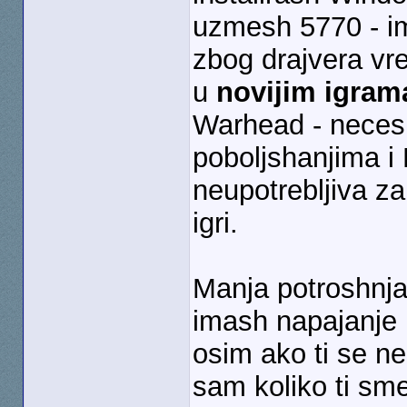
uzmesh 5770 - i
zbog drajvera vr
u
novijim igram
Warhead - necesh
poboljshanjima i 
neupotrebljiva za
igri.
Manja potroshnja
imash napajanje 
osim ako ti se ne
sam koliko ti sme