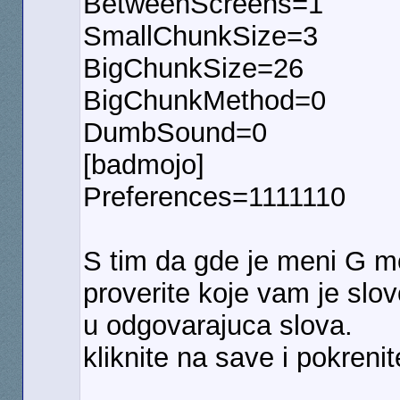
BetweenScreens=1
SmallChunkSize=3
BigChunkSize=26
BigChunkMethod=0
DumbSound=0
[badmojo]
Preferences=1111110
S tim da gde je meni G moj
proverite koje vam je slov
u odgovarajuca slova.
kliknite na save i pokrenite