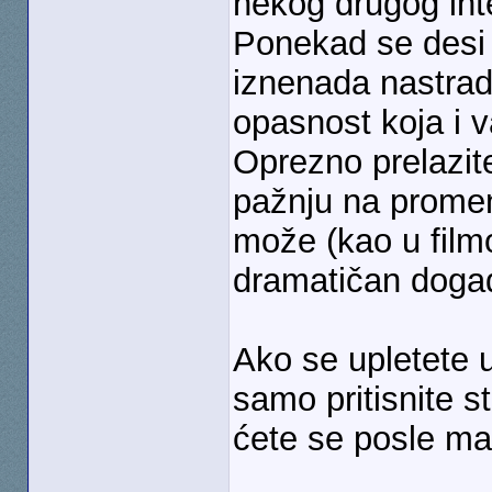
nekog drugog in
Ponekad se desi 
iznenada nastrad
opasnost koja i v
Oprezno prelazite
pažnju na promen
može (kao u film
dramatičan događ
Ako se upletete 
samo pritisnite s
ćete se posle ma