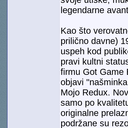
legendarne avan
Kao što verovatno
prilično davne) 1
uspeh kod publike
pravi kultni statu
firmu Got Game 
objavi "našminka
Mojo Redux. Novo
samo po kvalitetu
originalne prela
podržane su rezol