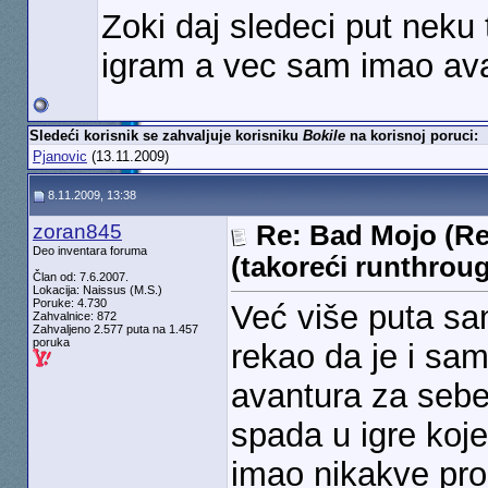
Zoki daj sledeci put neku 
igram a vec sam imao ava
Sledeći korisnik se zahvaljuje korisniku
Bokile
na korisnoj poruci:
Pjanovic
(13.11.2009)
8.11.2009, 13:38
zoran845
Re: Bad Mojo (Re
Deo inventara foruma
(takoreći runthrou
Član od: 7.6.2007.
Lokacija: Naissus (M.S.)
Poruke: 4.730
Već više puta sam
Zahvalnice: 872
Zahvaljeno 2.577 puta na 1.457
poruka
rekao da je i samo
avantura za seb
spada u igre koje
imao nikakve pr