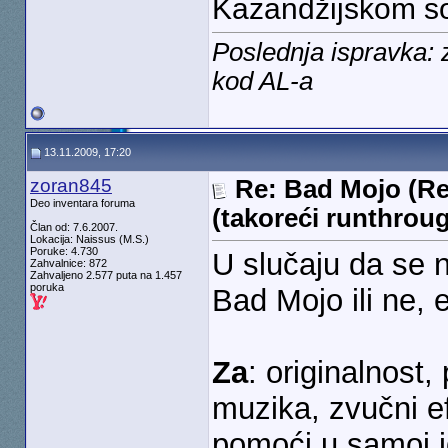
Kazandžijskom so
Poslednja ispravka:
kod AL-a
13.11.2009, 17:20
zoran845
Re: Bad Mojo (Re
Deo inventara foruma
(takoreći runthrou
Član od: 7.6.2007.
Lokacija: Naissus (M.S.)
Poruke: 4.730
U slučaju da se n
Zahvalnice: 872
Zahvaljeno 2.577 puta na 1.457
poruka
Bad Mojo ili ne, e
Za
: originalnost,
muzika, zvučni ef
pomoći u samoj i