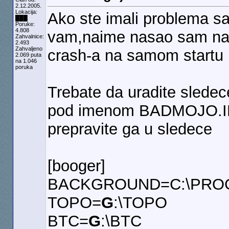
2.12.2005.
Lokacija:
Ako ste imali problema s
███
Poruke:
4.808
vam,naime nasao sam nac
Zahvalnice:
2.493
Zahvaljeno
crash-a na samom startu i
2.069 puta
na 1.046
poruka
Trebate da uradite sledec
pod imenom BADMOJO.INI 
prepravite ga u sledece
[booger]
BACKGROUND=C:\PRO
TOPO=
G
:\TOPO
BTC=
G
:\BTC