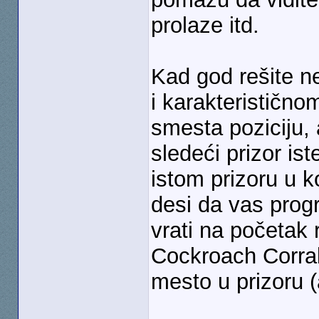
prolaze itd.
Kad god rešite n
i karakterističn
smesta poziciju, 
sledeći prizor is
istom prizoru u 
desi da vas prog
vrati na početak
Cockroach Corral
mesto u prizoru 