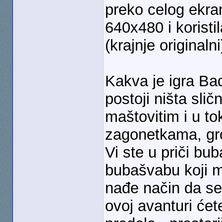
preko celog ekran
640x480 i koristi
(krajnje originaln
Kakva je igra Ba
postoji ništa sli
maštovitim i u to
zagonetkama, gro
Vi ste u priči bu
bubašvabu koji mo
nađe način da se 
ovoj avanturi ćet