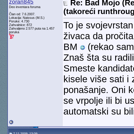
zoran845
Re: Bad Mojo (Re
Deo inventara foruma
(takoreći runthrou
Član od: 7.6.2007.
Lokacija: Naissus (M.S.)
Poruke: 4.730
To je svojevrstan
Zahvalnice: 872
Zahvaljeno 2.577 puta na 1.457
poruka
živaca da pročita
BM
(rekao sam 
Znaš šta su radili
Smeste kandidate
kisele više sati 
ponašanje. Oni k
se vrpolje ili bi u
automatski su bil
7.11.2009, 13:09