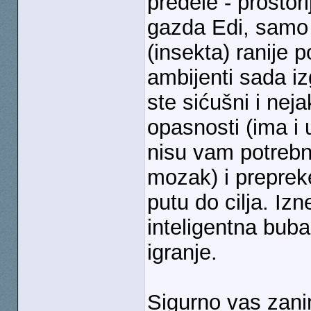
predele - prostor
gazda Edi, samo 
(insekta) ranije 
ambijenti sada iz
ste sićušni i ne
opasnosti (ima i 
nisu vam potrebni
mozak) i preprek
putu do cilja. Iz
inteligentna bub
igranje.
Sigurno vas zani