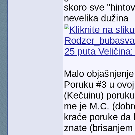
skoro sve "hinto
nevelika dužina
Malo objašnjenje
Poruku #3 u ovoj
(Kečuinu) poruku
me je M.C. (dob
kraće poruke da b
znate (brisanjem 