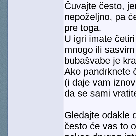
Čuvajte često, j
nepoželjno, pa će
pre toga.
U igri imate četi
mnogo ili sasvim 
bubašvabe je krat
Ako pandrknete če
(i daje vam iznova
da se sami vrati
Gledajte odakle 
često će vas to o