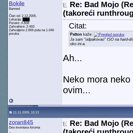
Bokile
Re: Bad Mojo (Re
Banned
(takoreći runthrou
Član od: 2.12.2005.
Lokacija: ███
Poruke: 4.808
Citat:
Zahvalnice: 2.493
Zahvaljeno 2.069 puta na 1.046
poruka
Patton
kaže:
Ja sam "odpakovao" ISO na hard-disk,
oko ini-a.
Ah...
Neko mora neko 
ovim...
11.11.2009, 10:13
zoran845
Re: Bad Mojo (Re
Deo inventara foruma
(takoreći runthrou