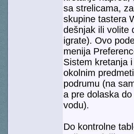
sa strelicama, za
skupine tastera 
dešnjak ili volit
igrate). Ovo pod
menija Preferenc
Sistem kretanja i
okolnim predmeti
podrumu (na samo
a pre dolaska do
vodu).
Do kontrolne tab