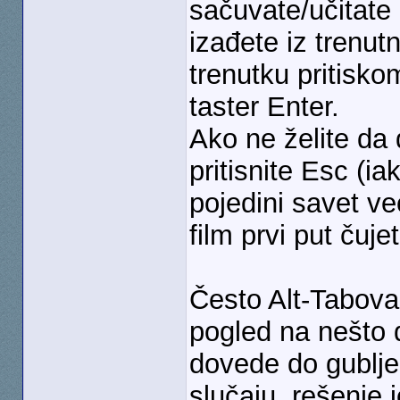
sačuvate/učitate 
izađete iz trenut
trenutku pritisko
taster Enter.
Ako ne želite da
pritisnite Esc (
pojedini savet v
film prvi put čujet
Često Alt-Tabova
pogled na nešto 
dovede do gubljen
slučaju, rešenje 