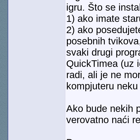
igru. Što se instal
1) ako imate star
2) ako poseduje
posebnih tvikova, 
svaki drugi progr
QuickTimea (uz ig
radi, ali je ne mo
kompjuteru neku 
Ako bude nekih p
verovatno naći r