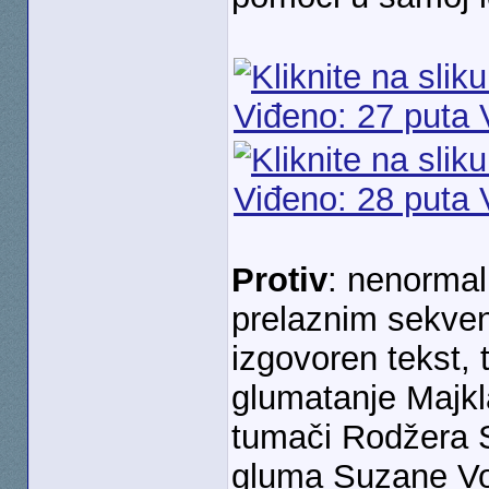
Protiv
: nenormal
prelaznim sekve
izgovoren tekst, 
glumatanje Majkl
tumači Rodžera S
gluma Suzane Vol