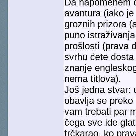
Da napomenem da
avantura (iako je
groznih prizora (
puno istraživanj
prošlosti (prava 
svrhu ćete dosta t
znanje engleskog
nema titlova).
Još jedna stvar:
obavlja se preko 
vam trebati par m
čega sve ide gla
trčkarao, ko pra