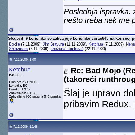
Poslednja ispravka:
nešto treba nek me p
Sledećih 9 korisnika se zahvaljuje korisniku zoran845 na korisnoj p
Bokile
(7.11.2009),
Jim Bravura
(11.11.2009),
Ketchua
(7.11.2009),
Nerg
Shlaymara
(7.11.2009),
snežana stanković
(22.11.2009)
7.11.2009, 1:00
Ketchua
Re: Bad Mojo (Re
Basterd...
(takoreći runthrou
Član od: 26.1.2006.
Lokacija: BG
Poruke: 1.975
Šlaj je upravo d
Zahvalnice: 1.113
Zahvaljeno 906 puta na 546 poruka
pribavim Redux, 
7.11.2009, 12:48