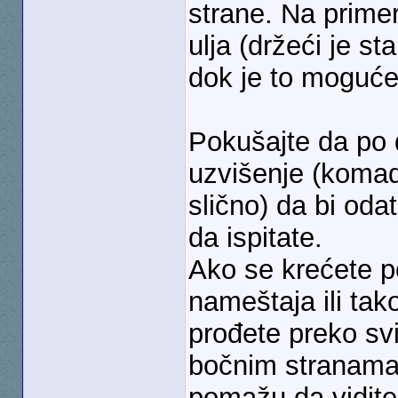
strane. Na primer
ulja (držeći je st
dok je to moguće
Pokušajte da po 
uzvišenje (komad 
slično) da bi odat
da ispitate.
Ako se krećete 
nameštaja ili ta
prođete preko svi
bočnim stranama 
pomažu da vidite