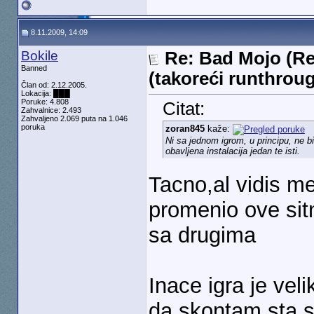
8.11.2009, 14:09
Bokile
Re: Bad Mojo (Re
Banned
(takoreći runthrou
Član od: 2.12.2005.
Lokacija: ███
Poruke: 4.808
Citat:
Zahvalnice: 2.493
Zahvaljeno 2.069 puta na 1.046
poruka
zoran845
kaže:
Ni sa jednom igrom, u principu, ne bi
obavljena instalacija jedan te isti.
Tacno,al vidis me
promenio ove sitn
sa drugima
Inace igra je veli
da skontam sta s