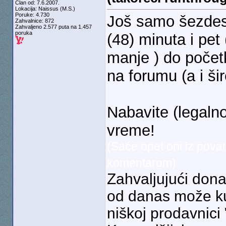
Član od: 7.6.2007.
Lokacija: Naissus (M.S.)
Poruke: 4.730
Još samo šezdese
Zahvalnice: 872
Zahvaljeno 2.577 puta na 1.457
poruka
(48) minuta i pet
manje
) do počet
na forumu (a i šir
Nabavite (legalno
vreme!
(Saće opet oni iz pova
komentarom)
Zahvaljujući dona
od danas može kup
niškoj prodavnici 