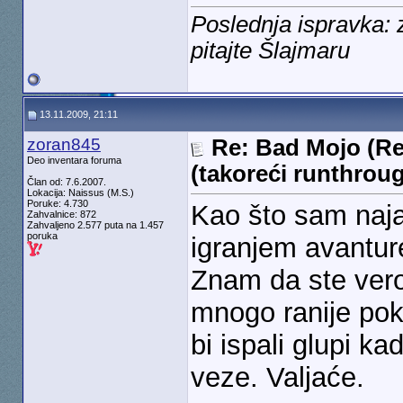
Poslednja ispravka:
pitajte Šlajmaru
13.11.2009, 21:11
zoran845
Re: Bad Mojo (Re
Deo inventara foruma
(takoreći runthrou
Član od: 7.6.2007.
Lokacija: Naissus (M.S.)
Poruke: 4.730
Kao što sam naja
Zahvalnice: 872
Zahvaljeno 2.577 puta na 1.457
poruka
igranjem avantur
Znam da ste vero
mnogo ranije pokre
bi ispali glupi k
veze. Valjaće.