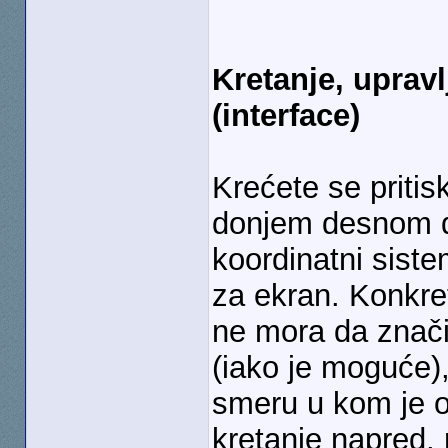
Kretanje, upravl
(interface)
Krećete se pritis
donjem desnom de
koordinatni sist
za ekran. Konkret
ne mora da znači
(iako je moguće),
smeru u kom je ok
kretanje napred,