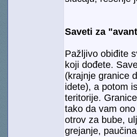
Saveti za "avan
Pažljivo obiđite
koji dođete. Save
(krajnje granice
idete), a potom i
teritorije. Granic
tako da vam ono 
otrov za bube, ul
grejanje, paučina