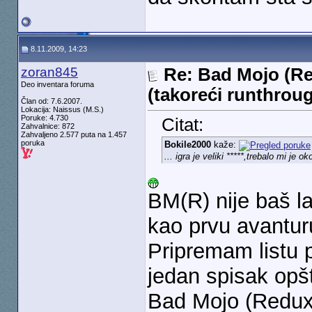
8.11.2009, 14:23
zoran845
Re: Bad Mojo (Re
Deo inventara foruma
(takoreći runthrou
Član od: 7.6.2007.
Lokacija: Naissus (M.S.)
Poruke: 4.730
Citat:
Zahvalnice: 872
Zahvaljeno 2.577 puta na 1.457
poruka
Bokile2000
kaže:
... igra je veliki *****,trebalo mi j
BM(R) nije baš la
kao prvu avanturu
Pripremam listu p
jedan spisak opšt
Bad Mojo (Redux