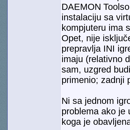
DAEMON Toolsom 
instalaciju sa v
kompjuteru ima s
Opet, nije isklju
prepravlja INI igr
imaju (relativno 
sam, uzgred budi 
primenio; zadnji
Ni sa jednom igro
problema ako je u
koga je obavljena 