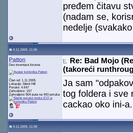
pređem čitavu st
(nadam se, korisn
nedelje (svakako
9.11.2009, 11:06
Patton
Re: Bad Mojo (Re
Deo inventara foruma
(takoreći runthrou
Ja sam "odpakovao
Član od: 1.11.2005.
Lokacija: Silent Hill
Poruke: 4.647
tog foldera i sve
Zahvalnice: 157
Zahvaljeno 904 puta na 493 poruka
cackao oko ini-a.
9.11.2009, 11:08