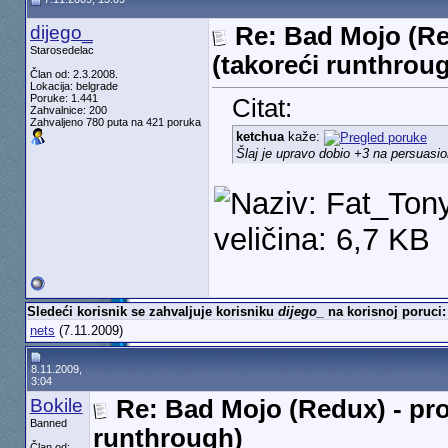
dijego_
Re: Bad Mojo (Re
Starosedelac
(takoreći runthrou
Član od: 2.3.2008.
Lokacija: belgrade
Poruke: 1.441
Citat:
Zahvalnice: 200
Zahvaljeno 780 puta na 421 poruka
ketchua
kaže:
Šlaj je upravo dobio +3 na persuasi
Sledeći korisnik se zahvaljuje korisniku
dijego_
na korisnoj poruci:
nets
(7.11.2009)
8.11.2009,
3:04
Bokile
Re: Bad Mojo (Redux) - pro
Banned
runthrough)
Član od: