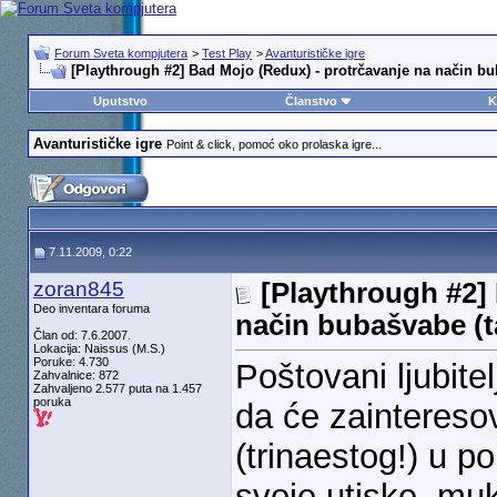
Forum Sveta kompjutera
>
Test Play
>
Avanturističke igre
[Playthrough #2] Bad Mojo (Redux) - protrčavanje na način bu
Uputstvo
Članstvo
K
Avanturističke igre
Point & click, pomoć oko prolaska igre...
7.11.2009, 0:22
zoran845
[Playthrough #2]
Deo inventara foruma
način bubašvabe (t
Član od: 7.6.2007.
Lokacija: Naissus (M.S.)
Poruke: 4.730
Poštovani ljubitel
Zahvalnice: 872
Zahvaljeno 2.577 puta na 1.457
poruka
da će zaintereso
(trinaestog!) u p
svoje utiske, mu