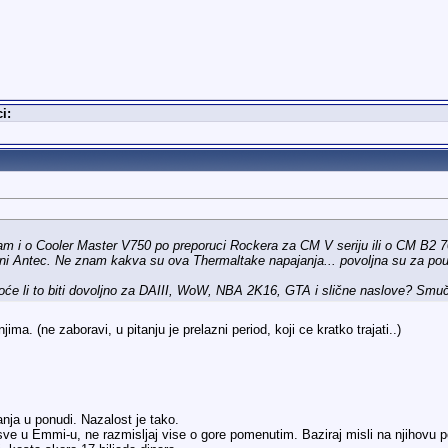
i:
m i o Cooler Master V750 po preporuci Rockera za CM V seriju ili o CM B2 700.
ni Antec. Ne znam kakva su ova Thermaltake napajanja... povoljna su za pouđ
i hoće li to biti dovoljno za DAIII, WoW, NBA 2K16, GTA i slične naslove? Sm
a. (ne zaboravi, u pitanju je prelazni period, koji ce kratko trajati..)
nja u ponudi. Nazalost je tako.
 sve u Emmi-u, ne razmisljaj vise o gore pomenutim. Baziraj misli na njihovu 