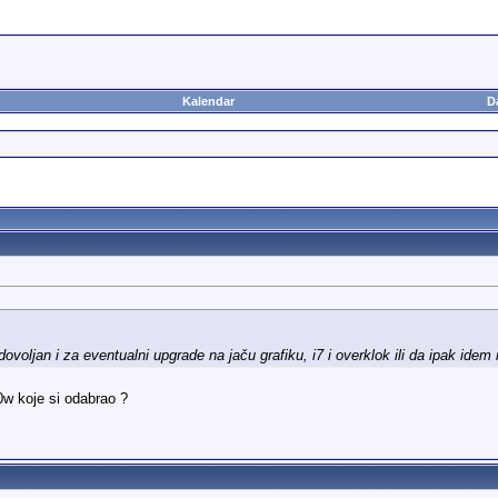
Kalendar
D
dovoljan i za eventualni upgrade na jaču grafiku, i7 i overklok ili da ipak id
0w koje si odabrao ?