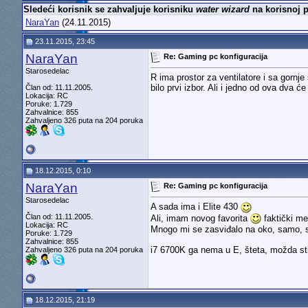
Sledeći korisnik se zahvaljuje korisniku
water wizard
na korisnoj p
NaraYan
(24.11.2015)
23.11.2015, 23:45
NaraYan
Re: Gaming pc konfiguracija
Starosedelac
R ima prostor za ventilatore i sa gornj
bilo prvi izbor. Ali i jedno od ova dva će
Član od: 11.11.2005.
Lokacija: RC
Poruke: 1.729
Zahvalnice: 855
Zahvaljeno 326 puta na 204 poruka
18.12.2015, 0:10
NaraYan
Re: Gaming pc konfiguracija
Starosedelac
A sada ima i Elite 430
Član od: 11.11.2005.
Ali, imam novog favorita
faktički me
Lokacija: RC
Mnogo mi se zasviđalo na oko, samo, sku
Poruke: 1.729
Zahvalnice: 855
i7 6700K ga nema u E, šteta, možda st
Zahvaljeno 326 puta na 204 poruka
18.12.2015, 21:19