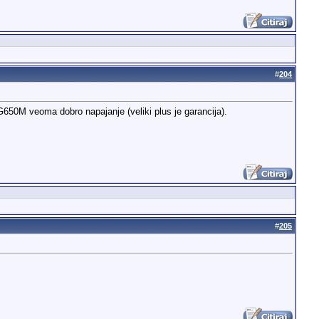
#
204
650M veoma dobro napajanje (veliki plus je garancija).
#
205