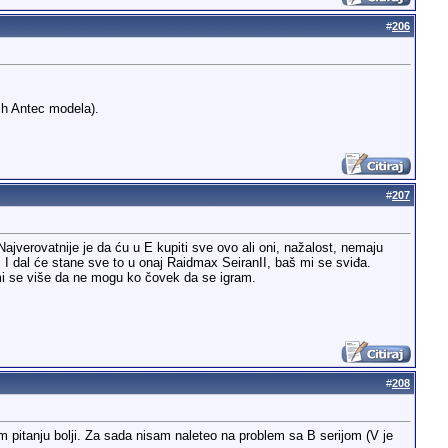
#
206
vih Antec modela).
#
207
jverovatnije je da ću u E kupiti sve ovo ali oni, nažalost, nemaju
 dal će stane sve to u onaj Raidmax SeiranII, baš mi se sviđa.
 mi se više da ne mogu ko čovek da se igram.
#
208
tom pitanju bolji. Za sada nisam naleteo na problem sa B serijom (V je