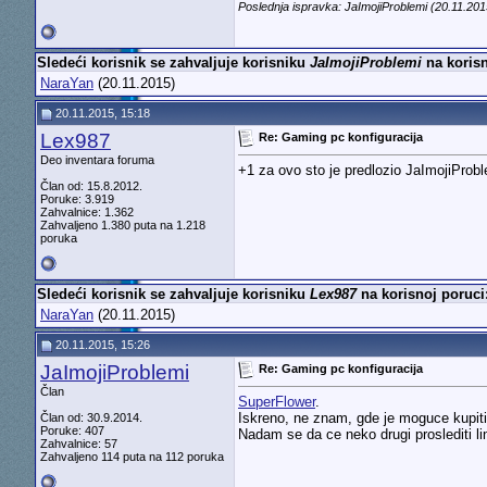
Poslednja ispravka: JaImojiProblemi (20.11.20
Sledeći korisnik se zahvaljuje korisniku
JaImojiProblemi
na korisn
NaraYan
(20.11.2015)
20.11.2015, 15:18
Lex987
Re: Gaming pc konfiguracija
Deo inventara foruma
+1 za ovo sto je predlozio JaImojiProb
Član od: 15.8.2012.
Poruke: 3.919
Zahvalnice: 1.362
Zahvaljeno 1.380 puta na 1.218
poruka
Sledeći korisnik se zahvaljuje korisniku
Lex987
na korisnoj poruci
NaraYan
(20.11.2015)
20.11.2015, 15:26
JaImojiProblemi
Re: Gaming pc konfiguracija
Član
SuperFlower
.
Iskreno, ne znam, gde je moguce kupit
Član od: 30.9.2014.
Poruke: 407
Nadam se da ce neko drugi proslediti lin
Zahvalnice: 57
Zahvaljeno 114 puta na 112 poruka