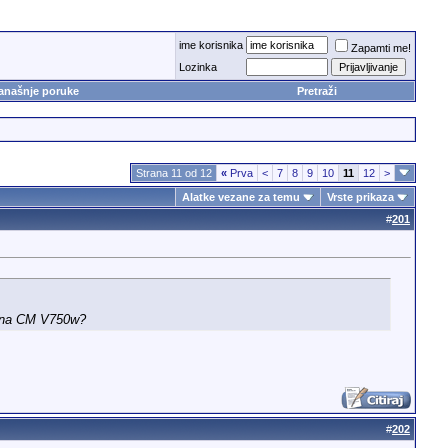
ime korisnika
Zapamti me!
Lozinka
anašnje poruke
Pretraži
Strana 11 od 12
«
Prva
<
7
8
9
10
11
12
>
Alatke vezane za temu
Vrste prikaza
#
201
em na CM V750w?
#
202