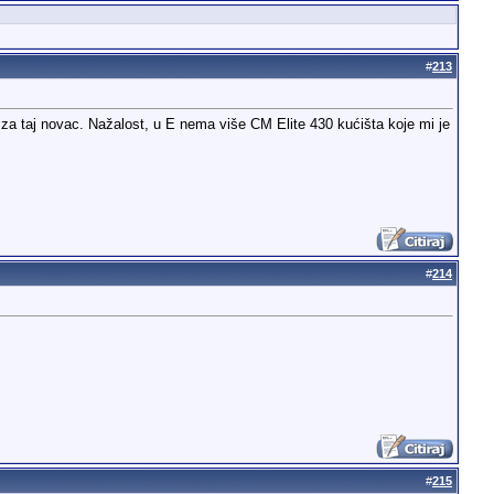
#
213
t za taj novac. Nažalost, u E nema više CM Elite 430 kućišta koje mi je
#
214
#
215