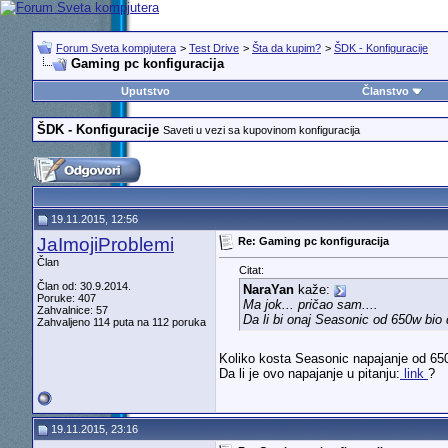
Forum Sveta kompjutera
>
Test Drive
>
Šta da kupim?
>
ŠDK - Konfiguracije
Gaming pc konfiguracija
Uputstvo
Članstvo
ŠDK - Konfiguracije
Saveti u vezi sa kupovinom konfiguracija
19.11.2015, 12:56
JaImojiProblemi
Re: Gaming pc konfiguracija
Član
Citat:
Član od: 30.9.2014.
NaraYan
kaže:
Poruke: 407
Ma jok... pričao sam....
Zahvalnice: 57
Da li bi onaj Seasonic od 650w bio 
Zahvaljeno 114 puta na 112 poruka
Koliko kosta Seasonic napajanje od 65
Da li je ovo napajanje u pitanju:
link
?
19.11.2015, 23:16