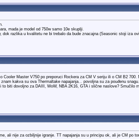
n.
ara, mada je model od 750w samo 10e skuplji.
, dok razlika u kvalitetu ne bi trebalo da bude znacajna (Seasonic stoji iza o
o Cooler Master V750 po preporuci Rockera za CM V seriju ili o CM B2 700. Na
 znam kakva su ova Thermaltake napajanja... povoljna su za pouđenu snagu. I
e li to biti dovoljno za DAIII, WoW, NBA 2K16, GTA i slične naslove? Smučilo
, ali nije za ozbiljnije igranje. TT napajanja su u principu ok, ali je CM po 