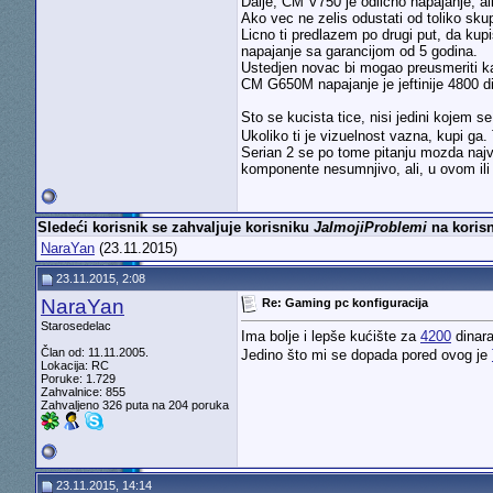
Dalje, CM V750 je odlicno napajanje, ali
Ako vec ne zelis odustati od toliko skup
Licno ti predlazem po drugi put, da kupi
napajanje sa garancijom od 5 godina.
Ustedjen novac bi mogao preusmeriti ka g
CM G650M napajanje je jeftinije 4800 
Sto se kucista tice, nisi jedini kojem 
Ukoliko ti je vizuelnost vazna, kupi ga
Serian 2 se po tome pitanju mozda najv
komponente nesumnjivo, ali, u ovom ili
Sledeći korisnik se zahvaljuje korisniku
JaImojiProblemi
na korisn
NaraYan
(23.11.2015)
23.11.2015, 2:08
NaraYan
Re: Gaming pc konfiguracija
Starosedelac
Ima bolje i lepše kućište za
4200
dinar
Član od: 11.11.2005.
Jedino što mi se dopada pored ovog je
Lokacija: RC
Poruke: 1.729
Zahvalnice: 855
Zahvaljeno 326 puta na 204 poruka
23.11.2015, 14:14