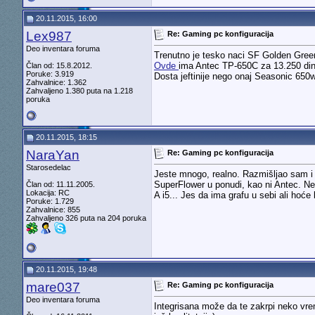
20.11.2015, 16:00
Lex987
Re: Gaming pc konfiguracija
Deo inventara foruma
Trenutno je tesko naci SF Golden Gree
Ovde
ima Antec TP-650C za 13.250 din
Član od: 15.8.2012.
Poruke: 3.919
Dosta jeftinije nego onaj Seasonic 650w
Zahvalnice: 1.362
Zahvaljeno 1.380 puta na 1.218
poruka
20.11.2015, 18:15
NaraYan
Re: Gaming pc konfiguracija
Starosedelac
Jeste mnogo, realno. Razmišljao sam i 
SuperFlower u ponudi, kao ni Antec. Ne
Član od: 11.11.2005.
Lokacija: RC
A i5... Jes da ima grafu u sebi ali hoć
Poruke: 1.729
Zahvalnice: 855
Zahvaljeno 326 puta na 204 poruka
20.11.2015, 19:48
mare037
Re: Gaming pc konfiguracija
Deo inventara foruma
Integrisana može da te zakrpi neko vreme