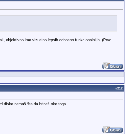
i, objektivno ima vizuelno lepsih odnosno funkcionalnijih. (Prvo
#
212
rd diska nemaš šta da brineš oko toga..