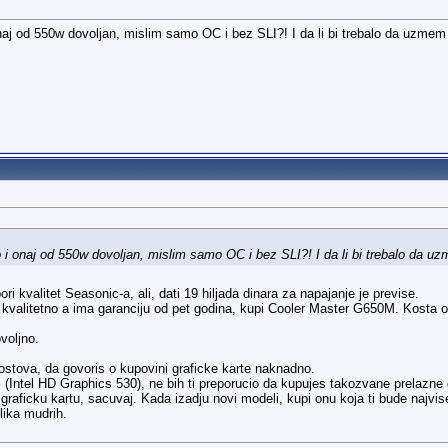
naj od 550w dovoljan, mislim samo OC i bez SLI?! I da li bi trebalo da uzme
 i onaj od 550w dovoljan, mislim samo OC i bez SLI?! I da li bi trebalo da 
i kvalitet Seasonic-a, ali, dati 19 hiljada dinara za napajanje je previse.
e kvalitetno a ima garanciju od pet godina, kupi Cooler Master G650M. Kosta 
voljno.
stova, da govoris o kupovini graficke karte naknadno.
i (Intel HD Graphics 530), ne bih ti preporucio da kupujes takozvane prelazne 
raficku kartu, sacuvaj. Kada izadju novi modeli, kupi onu koja ti bude najvis
lika mudrih.