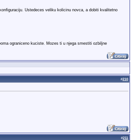
onfiguraciju. Ustedeces veliku kolicinu novca, a dobiti kvalitetno
eoma ograniceno kuciste. Mozes ti u njega smestiti ozbiljne
#
210
#
211