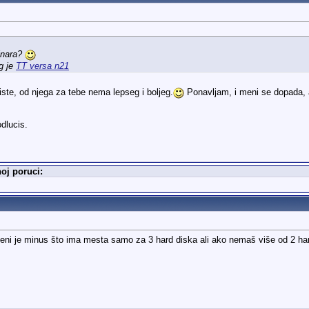
inara?
g je
TT versa n21
iste, od njega za tebe nema lepseg i boljeg.
Ponavljam, i meni se dopada, al
dlucis.
oj poruci:
eni je minus što ima mesta samo za 3 hard diska ali ako nemaš više od 2 ha