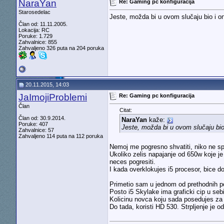
NaraYan
Re: Gaming pc konfiguracija
Starosedelac
Jeste, možda bi u ovom slučaju bio i o
Član od: 11.11.2005.
Lokacija: RC
Poruke: 1.729
Zahvalnice: 855
Zahvaljeno 326 puta na 204 poruka
20.11.2015, 14:03
JaImojiProblemi
Re: Gaming pc konfiguracija
Član
Citat:
Član od: 30.9.2014.
NaraYan
kaže:
Poruke: 407
Jeste, možda bi u ovom slučaju bio
Zahvalnice: 57
Zahvaljeno 114 puta na 112 poruka
Nemoj me pogresno shvatiti, niko ne spor
Ukoliko zelis napajanje od 650w koje j
neces pogresiti.
I kada overklokujes i5 procesor, bice do
Primetio sam u jednom od prethodnih po
Posto i5 Skylake ima graficki cip u seb
Kolicinu novca koju sada posedujes za g
Do tada, koristi HD 530. Strpljenje je od