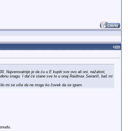
#
209
 Najverovatnije je da ću u E kupiti sve ovo ali oni, nažalost,
enu snagu. I dal će stane sve to u onaj Raidmax SeiranII, baš mi
učilo mi se više da ne mogu ko čovek da se igram.
ponudu.