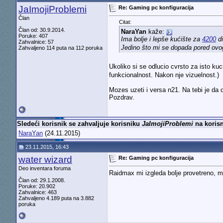
JaImojiProblemi
Re: Gaming pc konfiguracija
Član
Citat:
Član od: 30.9.2014.
NaraYan
kaže:
Poruke: 407
Ima bolje i lepše kućište za
4200
d
Zahvalnice: 57
Jedino što mi se dopada pored ovo
Zahvaljeno 114 puta na 112 poruka
Ukoliko si se odlucio cvrsto za isto kuc
funkcionalnost. Nakon nje vizuelnost.)
Mozes uzeti i versa n21. Na tebi je da o
Pozdrav.
Sledeći korisnik se zahvaljuje korisniku
JaImojiProblemi
na korisn
NaraYan
(24.11.2015)
23.11.2015, 16:43
water wizard
Re: Gaming pc konfiguracija
Deo inventara foruma
Raidmax mi izgleda bolje provetreno, m
Član od: 29.1.2008.
Poruke: 20.902
Zahvalnice: 463
Zahvaljeno 4.189 puta na 3.882
poruka