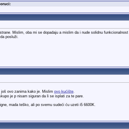
oruci:
e strane. Mislim, oba mi se dopadaju a mislim da i nude solidnu funkcionalnos
 da posluži.
 još ovo zanima kako je. Mislim
ovo kućište
.
po je p nisam siguran da li se isplati za te pare.
igne, mada teško, ali po svemu sudeći ću uzeti i5 6600K.