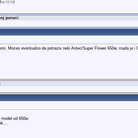
15 u
15:24
)
oj poruci:
lemi. Mozes eventualno da potrazis neki Antec/Super Flower 650w, mada je i G
:
i model od 650w.
k....