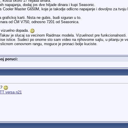
, kosta skoro 17 hiljada dinara.
ih napajanja, dodaj jos dve hiljade dinara i kupi Seasonic.
s Cooler Master G650M, koje je takodje odlicno napajanje i dovoljno za tvoju k
rafickoj karti. Nista ne gubis, budi siguran u to.
dinara od CM V750, odnosno 7201 od Seasonica.
se vizuelno dopada.
. Takav je slucaj sa vecinom Raidmax modela. Vizuelnost pre funkcionalnosti.
ise istice. Sudeci po onome sto sam video na njihovome sajtu, u pitanju je v
 slicnom cenovnom rangu, moguce je pronaci bolje kuciste.
oj poruci:
a?
TT versa n21