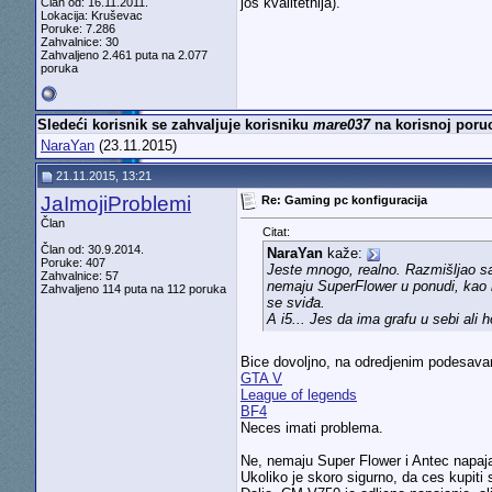
još kvalitetnija).
Član od: 16.11.2011.
Lokacija: Kruševac
Poruke: 7.286
Zahvalnice: 30
Zahvaljeno 2.461 puta na 2.077
poruka
Sledeći korisnik se zahvaljuje korisniku
mare037
na korisnoj poruc
NaraYan
(23.11.2015)
21.11.2015, 13:21
JaImojiProblemi
Re: Gaming pc konfiguracija
Član
Citat:
Član od: 30.9.2014.
NaraYan
kaže:
Poruke: 407
Jeste mnogo, realno. Razmišljao sa
Zahvalnice: 57
nemaju SuperFlower u ponudi, kao 
Zahvaljeno 114 puta na 112 poruka
se sviđa.
A i5... Jes da ima grafu u sebi al
Bice dovoljno, na odredjenim podesavanjim
GTA V
League of legends
BF4
Neces imati problema.
Ne, nemaju Super Flower i Antec napaja
Ukoliko je skoro sigurno, da ces kupiti