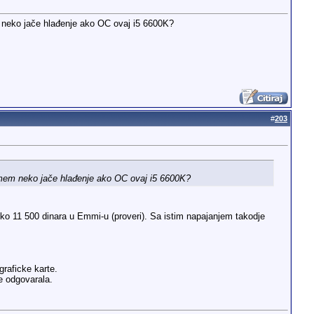
m neko jače hlađenje ako OC ovaj i5 6600K?
#
203
uzmem neko jače hlađenje ako OC ovaj i5 6600K?
oko 11 500 dinara u Emmi-u (proveri). Sa istim napajanjem takodje
graficke karte.
e odgovarala.