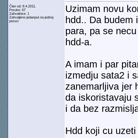
Uzimam novu konf
Član od: 8.4.2011.
Poruke: 67
Zahvalnice: 1
hdd.. Da budem i
Zahvaljeno jedanput na jednoj
poruci
para, pa se necu 
hdd-a.
A imam i par pitan
izmedju sata2 i s
zanemarljiva jer 
da iskoristavaju s
i da bez razmislja
Hdd koji cu uzeti