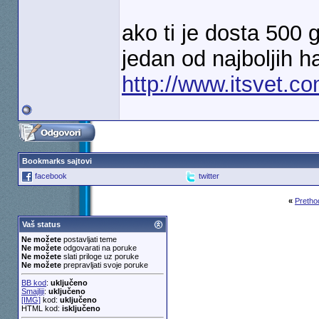
ako ti je dosta 500 g
jedan od najboljih 
http://www.itsvet.
Bookmarks sajtovi
facebook
twitter
«
Pretho
Vaš status
Ne možete
postavljati teme
Ne možete
odgovarati na poruke
Ne možete
slati priloge uz poruke
Ne možete
prepravljati svoje poruke
BB kod
:
uključeno
Smajliji
:
uključeno
[IMG]
kod:
uključeno
HTML kod:
isključeno