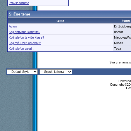
Pravila foruma
Slične teme
tema
temu
Avioni
Dr Zoidberg
Koji antivirus koristite?
doctor
Koji telefon iz više klase?
NjegovaWis
Koji miš uzeti od ova tri
MilosK
Koji telefon uzeti...
Teva
Sva vremena su
Powered 
Copyright ©200
Ho