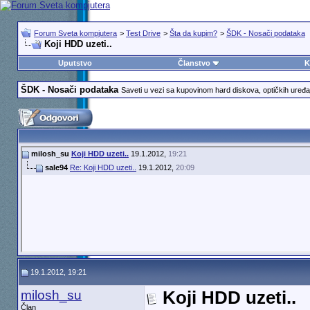
Forum Sveta kompjutera
>
Test Drive
>
Šta da kupim?
>
ŠDK - Nosači podataka
Koji HDD uzeti..
Uputstvo
Članstvo
K
ŠDK - Nosači podataka
Saveti u vezi sa kupovinom hard diskova, optičkih uređaj
milosh_su
Koji HDD uzeti..
19.1.2012,
19:21
sale94
Re: Koji HDD uzeti..
19.1.2012,
20:09
19.1.2012, 19:21
milosh_su
Koji HDD uzeti..
Član