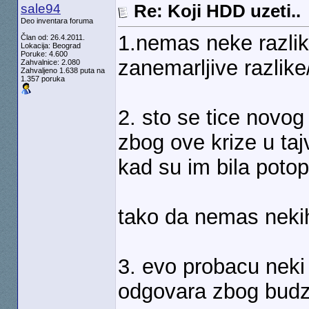
sale94
Re: Koji HDD uzeti..
Deo inventara foruma
1.nemas neke razlike
Član od: 26.4.2011.
Lokacija: Beograd
Poruke: 4.600
zanemarljive razlike
Zahvalnice: 2.080
Zahvaljeno 1.638 puta na
1.357 poruka
2. sto se tice novog
zbog ove krize u tajv
kad su im bila potopl
tako da nemas nekih
3. evo probacu neki 
odgovara zbog budz