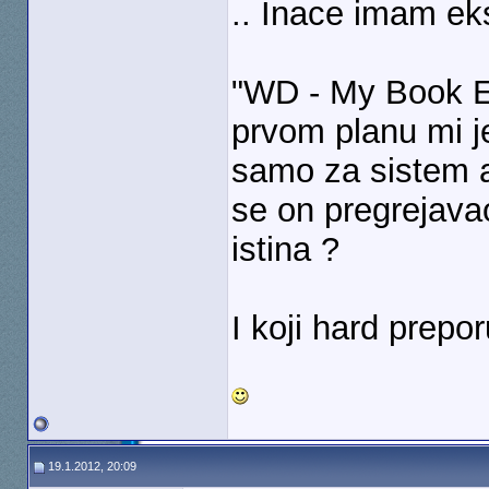
.. Inace imam ek
"WD - My Book Es
prvom planu mi je
samo za sistem a
se on pregrejavao
istina ?
I koji hard prepo
19.1.2012, 20:09