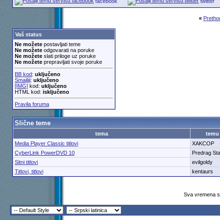
facebook
twitter
«
Pretho
Vaš status
Ne možete
postavljati teme
Ne možete
odgovarati na poruke
Ne možete
slati priloge uz poruke
Ne možete
prepravljati svoje poruke
BB kod
:
uključeno
Smajliji
:
uključeno
[IMG]
kod:
uključeno
HTML kod:
isključeno
Pravila foruma
Slične teme
tema
temu
Media Player Classic titlovi
XAKCOP
CyberLink PowerDVD 10
Predrag St
Sitni titlovi
evilgoldy
Titlovi, titlovi
kentaurs
Sva vremena su