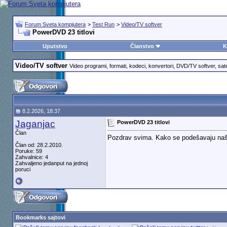
Forum Sveta kompjutera
>
Test Run
>
Video/TV softver
PowerDVD 23 titlovi
Uputstvo
Članstvo
K
Video/TV softver
Video programi, formati, kodeci, konvertori, DVD/TV softver, sate
8.2.2026, 18:37
Jaganjac
PowerDVD 23 titlovi
Član
Pozdrav svima. Kako se podešavaju naši
Član od: 28.2.2010.
Poruke: 59
Zahvalnice: 4
Zahvaljeno jedanput na jednoj
poruci
Bookmarks sajtovi